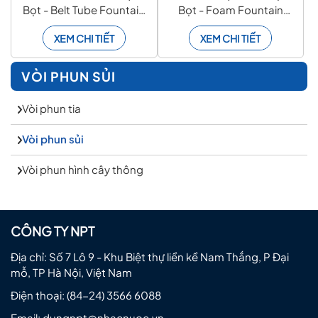
Bọt - Belt Tube Fountain
Bọt - Foam Fountain
Nozzles
Nozzle
XEM CHI TIẾT
XEM CHI TIẾT
VÒI PHUN SỦI
Vòi phun tia
Vòi phun sủi
Vòi phun hình cây thông
CÔNG TY NPT
Địa chỉ: Số 7 Lô 9 - Khu Biệt thự liền kề Nam Thắng, P Đại
mỗ, TP Hà Nội, Việt Nam
Điện thoại:
(84-24) 3566 6088
Email:
dungnpt@nhacnuoc.vn