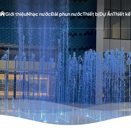
Giới thiệu
Nhạc nước
Đài phun nước
Thiết bị
Dự Án
Thiết kế