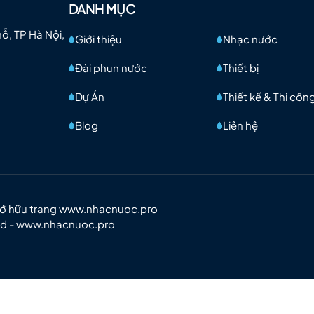
DANH MỤC
mỗ, TP Hà Nội,
Giới thiệu
Nhạc nước
Đài phun nước
Thiết bị
Dự Án
Thiết kế & Thi côn
Blog
Liên hệ
Sở hữu trang www.nhacnuoc.pro
td - www.nhacnuoc.pro