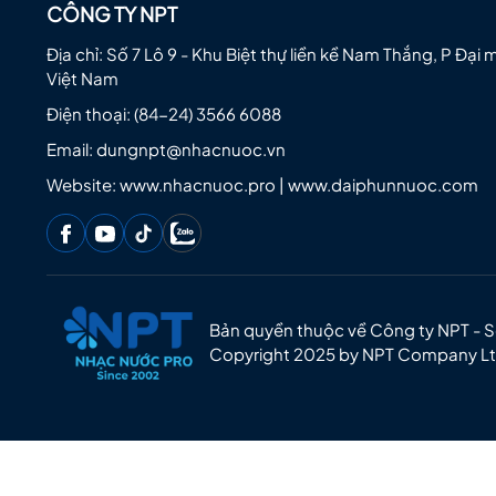
CÔNG TY NPT
Địa chỉ: Số 7 Lô 9 - Khu Biệt thự liền kề Nam Thắng, P Đại 
Việt Nam
Điện thoại:
(84-24) 3566 6088
Email:
dungnpt@nhacnuoc.vn
Website: www.nhacnuoc.pro | www.daiphunnuoc.com
Bản quyền thuộc về Công ty NPT - 
Copyright 2025 by NPT Company L