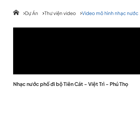
Dự Án
Thư viện video
Video mô hình nhạc nước
Nhạc nước phố đi bộ Tiên Cát - Việt Trì - Phú Thọ