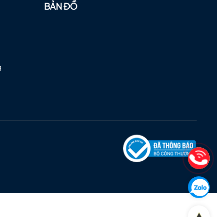
BẢN ĐỒ
g