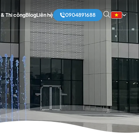
 & Thi công
Blog
Liên hệ
0904891688