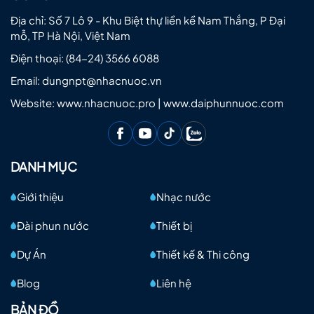
Địa chỉ: Số 7 Lô 9 - Khu Biệt thự liền kề Nam Thắng, P Đại
mỗ, TP Hà Nội, Việt Nam
Điện thoại:
(84-24) 3566 6088
Email:
dungnpt@nhacnuoc.vn
Website: www.nhacnuoc.pro | www.daiphunnuoc.com
DANH MỤC
Giới thiệu
Nhạc nước
Đài phun nước
Thiết bị
Dự Án
Thiết kế & Thi công
Blog
Liên hệ
BẢN ĐỒ