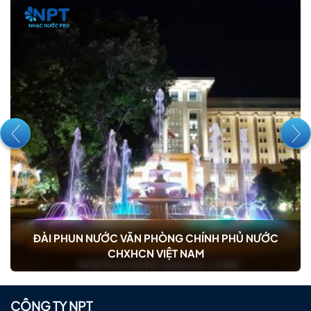
ĐÀI PHUN NƯỚC QUÂN K
ĂN PHÒNG CHÍNH PHỦ NƯỚC
CN VIỆT NAM
CÔNG TY NPT