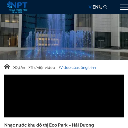
VI
EN
GIỚI THIỆU
NHẠC NƯỚC
ĐÀI PHUN NƯỚC
THIẾT BỊ
Dự Án
Thư viện video
Video của công trình
DỰ ÁN
THIẾT KẾ & THI CÔNG
BLOG
LIÊN HỆ
Nhạc nước khu đô thị Eco Park - Hải Dương