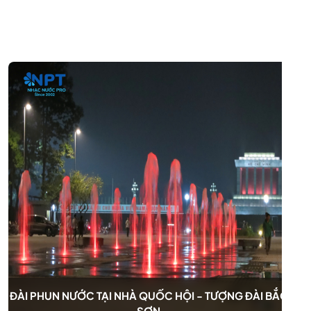
ĐÀI PHUN NƯỚC TẠI NHÀ QUỐC HỘI - TƯỢNG ĐÀI BẮC
SƠN