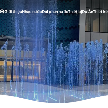
Giới thiệu
Nhạc nước
Đài phun nước
Thiết bị
Dự Án
Thiết kế