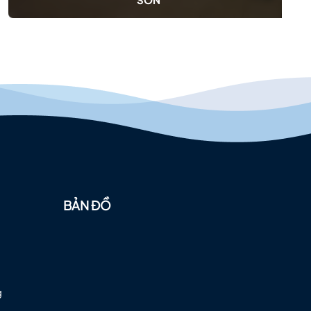
BẢN ĐỒ
g