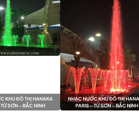
C KHU ĐÔ THỊ HANAKA
NHẠC NƯỚC KHU ĐÔ THỊ HAN
 TỪ SƠN - BẮC NINH
PARIS - TỪ SƠN - BẮC NINH