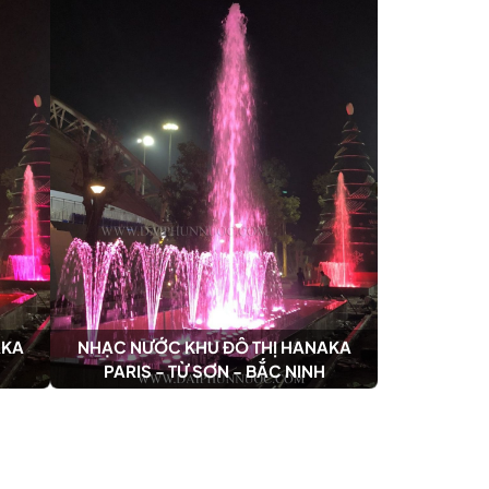
AKA
NHẠC NƯỚC KHU ĐÔ THỊ HANAKA
PARIS - TỪ SƠN - BẮC NINH