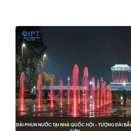
 BẮC
ĐÀI PHUN NƯỚC TẠI NHÀ QUỐC HỘI - TƯỢNG ĐÀI BẮ
SƠN