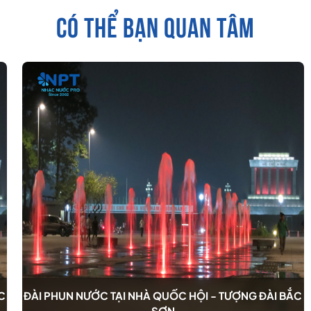
CÓ THỂ BẠN QUAN TÂM
C
ĐÀI PHUN NƯỚC TẠI NHÀ QUỐC HỘI - TƯỢNG ĐÀI BẮC
SƠN