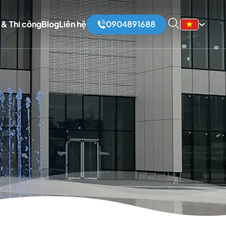
 & Thi công
Blog
Liên hệ
0904891688