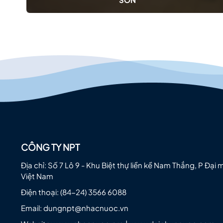
CÔNG TY NPT
Địa chỉ: Số 7 Lô 9 - Khu Biệt thự liền kề Nam Thắng, P Đại 
Việt Nam
Điện thoại:
(84-24) 3566 6088
Email:
dungnpt@nhacnuoc.vn