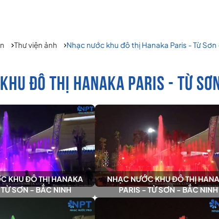
Án
Thư viện ảnh
Nhạc nước khu đô thị Hanaka Paris - Từ Sơn 
KHU ĐÔ THỊ HANAKA PARIS - TỪ SƠN
C KHU ĐÔ THỊ HANAKA
NHẠC NƯỚC KHU ĐÔ THỊ HAN
 TỪ SƠN - BẮC NINH
PARIS - TỪ SƠN - BẮC NINH