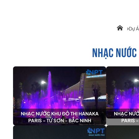
Dự 
NHẠC NƯỚC 
NHẠC NƯỚC KHU ĐÔ THỊ HANAKA
NHẠC NƯỚ
PARIS - TỪ SƠN - BẮC NINH
PARIS -