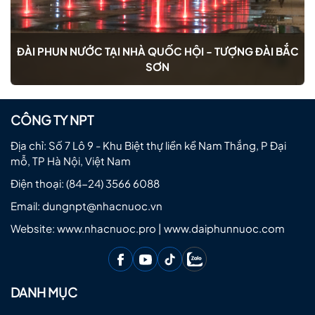
ĐÀI PHUN NƯỚC TẠI NHÀ QUỐC HỘI - TƯỢNG ĐÀI BẮC
SƠN
CÔNG TY NPT
Địa chỉ: Số 7 Lô 9 - Khu Biệt thự liền kề Nam Thắng, P Đại
mỗ, TP Hà Nội, Việt Nam
Điện thoại:
(84-24) 3566 6088
Email:
dungnpt@nhacnuoc.vn
Website: www.nhacnuoc.pro | www.daiphunnuoc.com
DANH MỤC