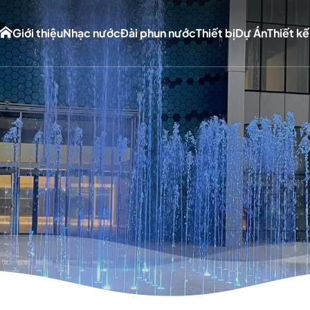
Giới thiệu
Nhạc nước
Đài phun nước
Thiết bị
Dự Án
Thiết kế