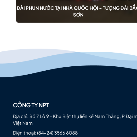
 BẮC
ĐÀI PHUN NƯỚC TẠI NHÀ QUỐC HỘI - TƯỢNG ĐÀI BẮ
SƠN
CÔNG TY NPT
Địa chỉ: Số 7 Lô 9 - Khu Biệt thự liền kề Nam Thắng, P Đại 
Việt Nam
Điện thoại:
(84-24) 3566 6088