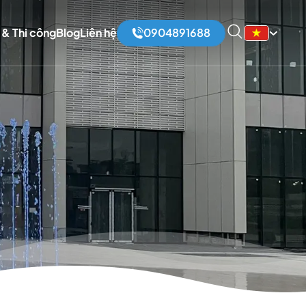
 & Thi công
Blog
Liên hệ
0904891688