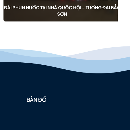
ĐÀI PHUN NƯỚC TẠI NHÀ QUỐC HỘI - TƯỢNG ĐÀI BẮC
SƠN
BẢN ĐỒ