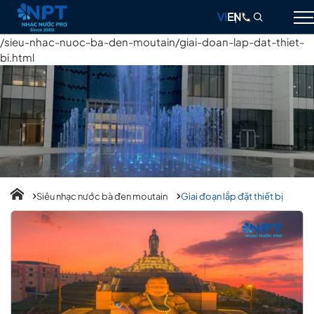
VI
EN
/sieu-nhac-nuoc-ba-den-moutain/giai-doan-lap-dat-thiet-
bi.html
GIỚI THIỆU
NHẠC NƯỚC
ĐÀI PHUN NƯỚC
THIẾT BỊ
DỰ ÁN
Siêu nhạc nước bà đen moutain
Giai đoạn lắp đặt thiết bị
THIẾT KẾ & THI CÔNG
BLOG
LIÊN HỆ