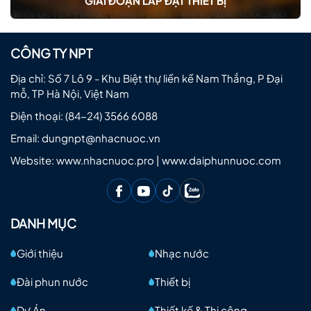
GIAI ĐOẠN LẮP ĐẶT THIẾT BỊ
CÔNG TY NPT
Địa chỉ: Số 7 Lô 9 - Khu Biệt thự liền kề Nam Thắng, P Đại
mỗ, TP Hà Nội, Việt Nam
Điện thoại:
(84-24) 3566 6088
Email:
dungnpt@nhacnuoc.vn
Website: www.nhacnuoc.pro | www.daiphunnuoc.com
DANH MỤC
Giới thiệu
Nhạc nước
Đài phun nước
Thiết bị
Dự Án
Thiết kế & Thi công