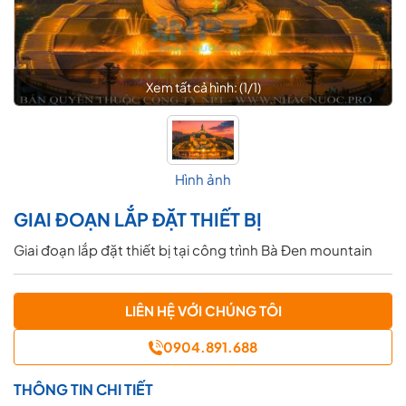
Xem tất cả hình: (
1
/
1
)
Hình ảnh
GIAI ĐOẠN LẮP ĐẶT THIẾT BỊ
Giai đoạn lắp đặt thiết bị tại công trình Bà Đen mountain
LIÊN HỆ VỚI CHÚNG TÔI
0904.891.688
THÔNG TIN CHI TIẾT