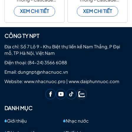
Nozzle
Nozzle
XEM CHI TIẾT
XEM CHI TIẾT
CÔNG TY NPT
Địa chỉ: Số 7 Lô 9 - Khu Biệt thự liền kề Nam Thắng, P Đại
mỗ, TP Hà Nội, Việt Nam
Điện thoại:
(84-24) 3566 6088
Email:
dungnpt@nhacnuoc.vn
Website: www.nhacnuoc.pro | www.daiphunnuoc.com
DANH MỤC
Giới thiệu
Nhạc nước