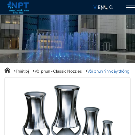
VI
EN
GIỚI THIỆU
NHẠC NƯỚC
ĐÀI PHUN NƯỚC
THIẾT BỊ
Thiết bị
Vòi phun - Classic Nozzles
Vòi phun hình cây thông
DỰ ÁN
THIẾT KẾ & THI CÔNG
BLOG
LIÊN HỆ