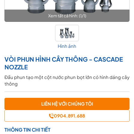
Xem tất cả hình: (
1
/
1
)
Hình ảnh
VÒI PHUN HÌNH CÂY THÔNG - CASCADE
NOZZLE
Đầu phun tạo một cột nước phun bọt lớn có hình dáng cây
thông
LIÊN HỆ VỚI CHÚNG TÔI
0904.891.688
THÔNG TIN CHI TIẾT