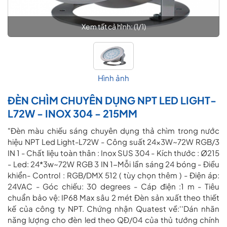
Xem tất cả hình: (
1
/
1
)
Hình ảnh
ĐÈN CHÌM CHUYÊN DỤNG NPT LED LIGHT-
L72W - INOX 304 - 215MM
"Đèn màu chiếu sáng chuyên dụng thả chìm trong nước
hiệu NPT Led Light-L72W - Công suất 24x3W~72W RGB/3
IN 1 - Chất liệu toàn thân : Inox SUS 304 - Kích thước : Ø215
- Led: 24*3w~72W RGB 3 IN 1-Mỗi lần sáng 24 bóng - Điều
khiển- Control : RGB/DMX 512 ( tùy chọn thêm ) - Điện áp:
24VAC - Góc chiếu: 30 degrees - Cáp điện :1 m - Tiêu
chuẩn bảo vệ: IP68 Max sâu 2 mét Đèn sản xuất theo thiết
kế của công ty NPT. Chứng nhận Quatest về:''Dán nhãn
năng lượng cho đèn led theo QĐ/04 của thủ tướng chính