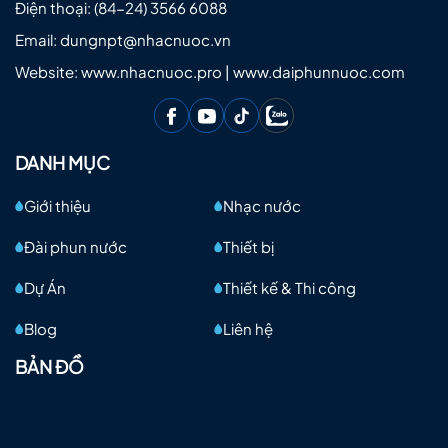
Điện thoại:
(84-24) 3566 6088
Email:
dungnpt@nhacnuoc.vn
Website: www.nhacnuoc.pro | www.daiphunnuoc.com
DANH MỤC
Giới thiệu
Nhạc nước
Đài phun nước
Thiết bị
Dự Án
Thiết kế & Thi công
Blog
Liên hệ
BẢN ĐỒ