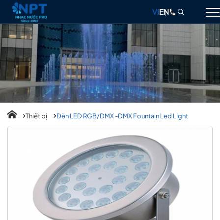
VI
EN
GIỚI THIỆU
NHẠC NƯỚC
ĐÀI PHUN NƯỚC
THIẾT BỊ
Thiết bị
Đèn LED RGB/DMX -DMX Fountain Led Light
DỰ ÁN
THIẾT KẾ & THI CÔNG
BLOG
LIÊN HỆ