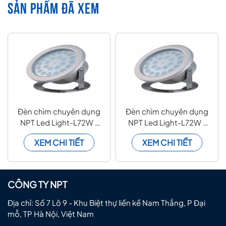
SẢN PHẨM ĐÃ XEM
Đèn chìm chuyên dụng
Đèn chìm chuyên dụng
NPT Led Light-L72W -
NPT Led Light-L72W -
INOX 304 - 215mm
INOX 304 - 215mm
XEM CHI TIẾT
XEM CHI TIẾT
CÔNG TY NPT
Địa chỉ: Số 7 Lô 9 - Khu Biệt thự liền kề Nam Thắng, P Đại
mỗ, TP Hà Nội, Việt Nam