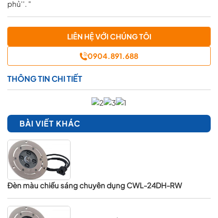
phủ''. "
LIÊN HỆ VỚI CHÚNG TÔI
0904.891.688
THÔNG TIN CHI TIẾT
BÀI VIẾT KHÁC
Đèn màu chiếu sáng chuyên dụng CWL-24DH-RW