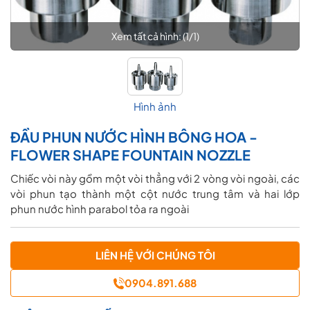
Xem tất cả hình: (
1
/
1
)
Hình ảnh
ĐẦU PHUN NƯỚC HÌNH BÔNG HOA -
FLOWER SHAPE FOUNTAIN NOZZLE
Chiếc vòi này gồm một vòi thẳng với 2 vòng vòi ngoài, các
vòi phun tạo thành một cột nước trung tâm và hai lớp
phun nước hình parabol tỏa ra ngoài
LIÊN HỆ VỚI CHÚNG TÔI
0904.891.688