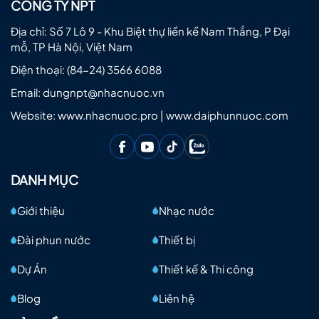
CÔNG TY NPT
Địa chỉ: Số 7 Lô 9 - Khu Biệt thự liền kề Nam Thắng, P Đại
mỗ, TP Hà Nội, Việt Nam
Điện thoại:
(84-24) 3566 6088
Email:
dungnpt@nhacnuoc.vn
Website: www.nhacnuoc.pro | www.daiphunnuoc.com
DANH MỤC
Giới thiệu
Nhạc nước
Đài phun nước
Thiết bị
Dự Án
Thiết kế & Thi công
Blog
Liên hệ