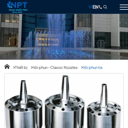
VI
EN
GIỚI THIỆU
NHẠC NƯỚC
ĐÀI PHUN NƯỚC
THIẾT BỊ
Thiết bị
Vòi phun - Classic Nozzles
Vòi phun tia
DỰ ÁN
THIẾT KẾ & THI CÔNG
BLOG
LIÊN HỆ