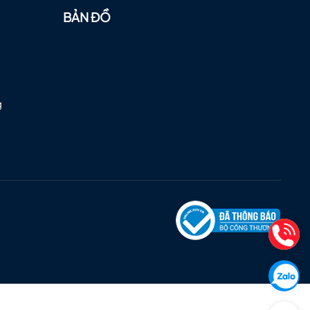
BẢN ĐỒ
g