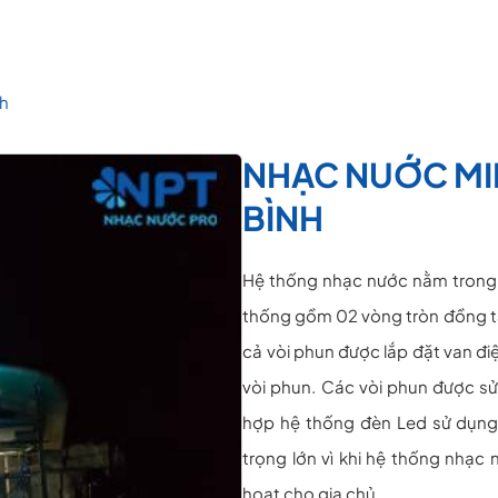
nh
NHẠC NUỚC MIN
BÌNH
Hệ thống nhạc nước nằm trong k
thống gồm 02 vòng tròn đồng tâ
cả vòi phun được lắp đặt van đi
vòi phun. Các vòi phun được sử
hợp hệ thống đèn Led sử dụng 
trọng lớn vì khi hệ thống nhạc 
hoạt cho gia chủ.