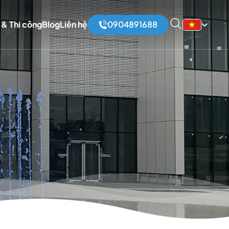
 & Thi công
Blog
Liên hệ
0904891688