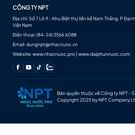
CÔNG TY NPT
Địa chỉ: Số 7 Lô 9 - Khu Biệt thự liền kề Nam Thắng, P Đại 
Việt Nam
Điện thoại:
(84-24) 3566 6088
Email:
dungnpt@nhacnuoc.vn
Website: www.nhacnuoc.pro | www.daiphunnuoc.com
Bản quyền thuộc về Công ty NPT - 
Copyright 2025 by NPT Company L