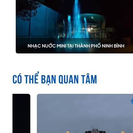
NHẠC NUỚC MINI TẠI THÀNH PHỐ NINH BÌNH
CÓ THỂ BẠN QUAN TÂM