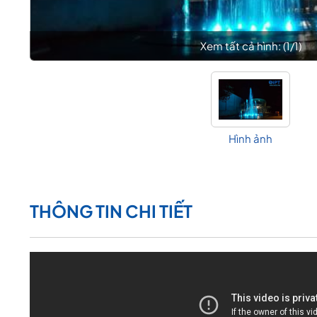
Xem tất cả hình: (
1
/
1
)
Hình ảnh
THÔNG TIN CHI TIẾT