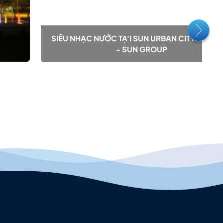
SIÊU NHẠC NƯỚC TẠ'I SUN URBAN CITY - HÀ NAM
- SUN GROUP