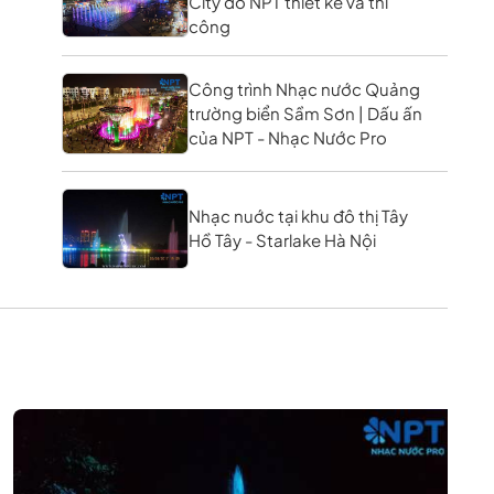
City do NPT thiết kế và thi
công
Công trình Nhạc nước Quảng
trường biển Sầm Sơn | Dấu ấn
của NPT - Nhạc Nước Pro
Nhạc nuớc tại khu đô thị Tây
Hồ Tây - Starlake Hà Nội