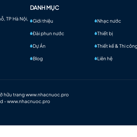
DANH MỤC
mỗ, TP Hà Nội,
Giới thiệu
Nhạc nước
Đài phun nước
Thiết bị
Dự Án
Thiết kế & Thi côn
Blog
Liên hệ
Sở hữu trang www.nhacnuoc.pro
td - www.nhacnuoc.pro