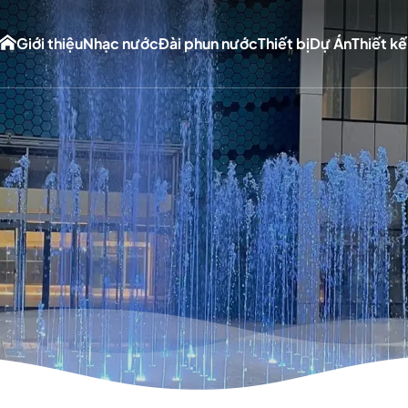
Giới thiệu
Nhạc nước
Đài phun nước
Thiết bị
Dự Án
Thiết kế