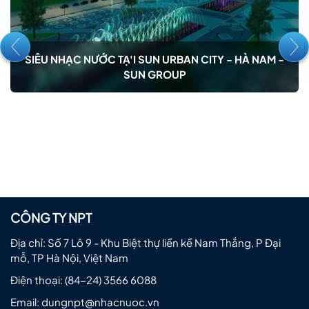
SIÊU NHẠC NƯỚC TẠ'I SUN URBAN CITY - HÀ NAM -
SUN GROUP
CÔNG TY NPT
Địa chỉ: Số 7 Lô 9 - Khu Biệt thự liền kề Nam Thắng, P Đại
mỗ, TP Hà Nội, Việt Nam
Điện thoại:
(84-24) 3566 6088
Email:
dungnpt@nhacnuoc.vn