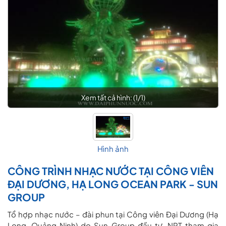
Xem tất cả hình: (
1
/
1
)
Hình ảnh
CÔNG TRÌNH NHẠC NƯỚC TẠI CÔNG VIÊN
ĐẠI DƯƠNG, HẠ LONG OCEAN PARK - SUN
GROUP
Tổ hợp nhạc nước – đài phun tại Công viên Đại Dương (Hạ
Long, Quảng Ninh) do Sun Group đầu tư, NPT tham gia