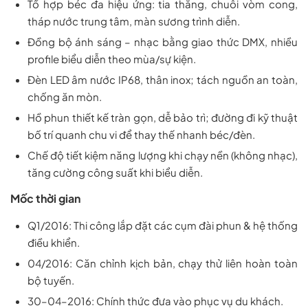
Tổ hợp béc đa hiệu ứng: tia thẳng, chuỗi vòm cong,
tháp nước trung tâm, màn sương trình diễn.
Đồng bộ ánh sáng – nhạc bằng giao thức DMX, nhiều
profile biểu diễn theo mùa/sự kiện.
Đèn LED âm nước IP68, thân inox; tách nguồn an toàn,
chống ăn mòn.
Hồ phun thiết kế tràn gọn, dễ bảo trì; đường đi kỹ thuật
bố trí quanh chu vi để thay thế nhanh béc/đèn.
Chế độ tiết kiệm năng lượng khi chạy nền (không nhạc),
tăng cường công suất khi biểu diễn.
Mốc thời gian
Q1/2016:
Thi công lắp đặt các cụm đài phun & hệ thống
điều khiển.
04/2016:
Căn chỉnh kịch bản, chạy thử liên hoàn toàn
bộ tuyến.
30–04–2016:
Chính thức đưa vào phục vụ du khách.