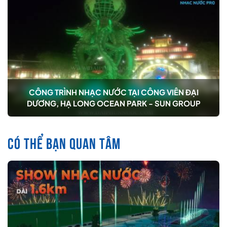
CÔNG TRÌNH NHẠC NƯỚC TẠI CÔNG VIÊN ĐẠI
DƯƠNG, HẠ LONG OCEAN PARK - SUN GROUP
CÓ THỂ BẠN QUAN TÂM