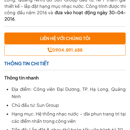
thiết kế – lắp đặt hạng mục nhạc nước. Công trình được thi
công đầu năm 2016 và
đưa vào hoạt động ngày 30–04–
2016
.
LIÊN HỆ VỚI CHÚNG TÔI
0904.891.688
THÔNG TIN CHI TIẾT
Thông tin nhanh
Địa điểm:
Công viên Đại Dương, TP. Hạ Long, Quảng
Ninh
Chủ đầu tư:
Sun Group
Hạng mục:
Hệ thống
nhạc nước
– đài phun trang trí tại
các điểm nhấn trong công viên
Tiến độ:
Lắp đặt & chạy thử hoàn tất; vận hành từ 30–