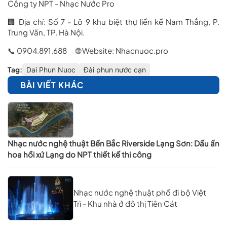
Công ty NPT - Nhạc Nước Pro
🏢 Địa chỉ: Số 7 - Lô 9 khu biệt thự liền kề Nam Thắng, P.
Trung Văn, TP. Hà Nội.
📞 0904.891.688 🌐 Website:
Nhacnuoc.pro
Tag:
Dai Phun Nuoc
Đài phun nước cạn
BÀI VIẾT KHÁC
Nhạc nước nghệ thuật Bến Bắc Riverside Lạng Sơn: Dấu ấn
hoa hồi xứ Lạng do NPT thiết kế thi công
Nhạc nước nghệ thuật phố đi bộ Việt
Trì - Khu nhà ở đô thị Tiên Cát