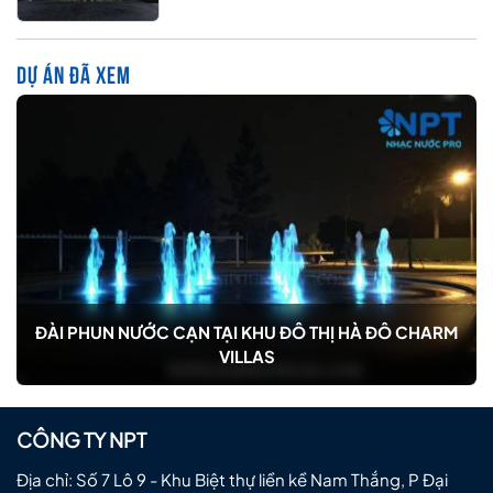
DỰ ÁN ĐÃ XEM
ĐÀI PHUN NƯỚC CẠN TẠI KHU ĐÔ THỊ HÀ ĐÔ CHARM
VILLAS
CÔNG TY NPT
Địa chỉ: Số 7 Lô 9 - Khu Biệt thự liền kề Nam Thắng, P Đại