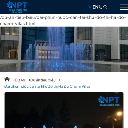
VI
EN
/du-an-tieu-bieu/dai-phun-nuoc-can-tai-khu-do-thi-ha-do-
charm-villas.html
GIỚI THIỆU
NHẠC NƯỚC
ĐÀI PHUN NƯỚC
THIẾT BỊ
DỰ ÁN
Dự Án
Dự án tiêu biểu
Đài phun nước cạn tại khu đô thị Hà Đô Charm Villas
THIẾT KẾ & THI CÔNG
BLOG
LIÊN HỆ