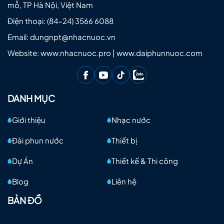
mỗ, TP Hà Nội, Việt Nam
Điện thoại:
(84-24) 3566 6088
Email:
dungnpt@nhacnuoc.vn
Website: www.nhacnuoc.pro | www.daiphunnuoc.com
DANH MỤC
Giới thiệu
Nhạc nước
Đài phun nước
Thiết bị
Dự Án
Thiết kế & Thi công
Blog
Liên hệ
BẢN ĐỒ