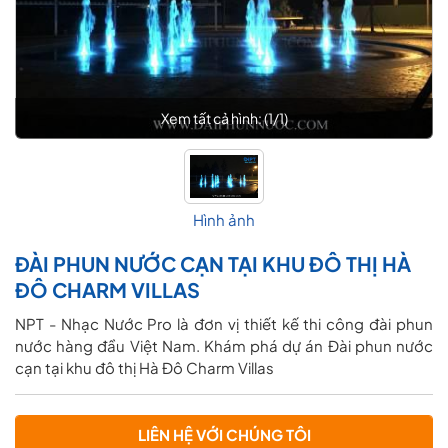
Xem tất cả hình: (
1
/
1
)
Hình ảnh
ĐÀI PHUN NƯỚC CẠN TẠI KHU ĐÔ THỊ HÀ
ĐÔ CHARM VILLAS
NPT - Nhạc Nước Pro là đơn vị thiết kế thi công đài phun
nước hàng đầu Việt Nam. Khám phá dự án Đài phun nước
cạn tại khu đô thị Hà Đô Charm Villas
LIÊN HỆ VỚI CHÚNG TÔI