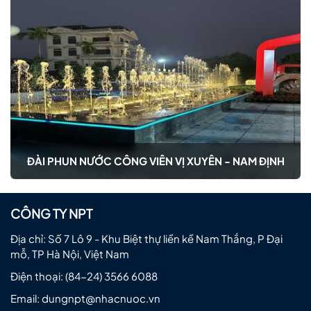
ĐÀI PHUN NƯỚC CÔNG VIÊN VỊ XUYÊN - NAM ĐỊNH
CÔNG TY NPT
Địa chỉ: Số 7 Lô 9 - Khu Biệt thự liền kề Nam Thắng, P Đại
mỗ, TP Hà Nội, Việt Nam
Điện thoại:
(84-24) 3566 6088
Email:
dungnpt@nhacnuoc.vn