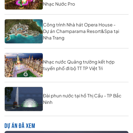
Nhạc Nước Pro
Công trình Nhà hát Opera House -
Dự án Champarama Resort&Spa tại
Nha Trang
Nhạc nước Quảng trường kết hợp
tuyến phố đi bộ TT TP Việt Trì
Đài phun nước tại hồ Thị Cầu - TP Bắc
Ninh
DỰ ÁN ĐÃ XEM