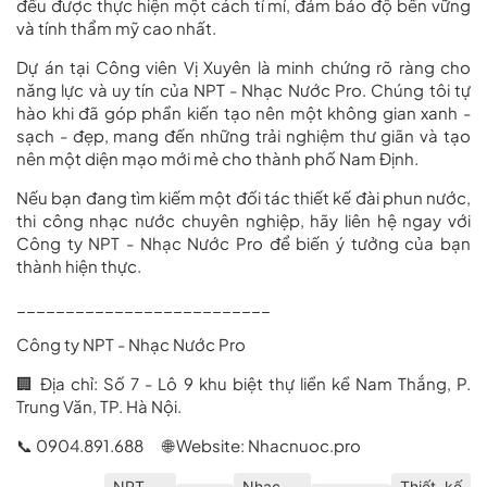
đều được thực hiện một cách tỉ mỉ, đảm bảo độ bền vững
và tính thẩm mỹ cao nhất.
Dự án tại Công viên Vị Xuyên là minh chứng rõ ràng cho
năng lực và uy tín của NPT - Nhạc Nước Pro. Chúng tôi tự
hào khi đã góp phần kiến tạo nên một không gian xanh -
sạch - đẹp, mang đến những trải nghiệm thư giãn và tạo
nên một diện mạo mới mẻ cho thành phố Nam Định.
Nếu bạn đang tìm kiếm một đối tác
thiết kế đài phun nước
,
thi công nhạc nước
chuyên nghiệp, hãy liên hệ ngay với
Công ty NPT - Nhạc Nước Pro
để biến ý tưởng của bạn
thành hiện thực.
__________________________
Công ty NPT - Nhạc Nước Pro
🏢 Địa chỉ: Số 7 - Lô 9 khu biệt thự liền kề Nam Thắng, P.
Trung Văn, TP. Hà Nội.
📞 0904.891.688 🌐 Website:
Nhacnuoc.pro
NPT
Nhạc
Thiết kế