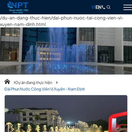
VI
EN
/du-an-dang-thuc-hien/dai-phun-nuoc-tai-cong-vien-vi-
xuyen-nam-dinh.html
GIỚI THIỆU
NHẠC NƯỚC
ĐÀI PHUN NƯỚC
THIẾT BỊ
DỰ ÁN
Dự án đang thực hiện
Đài Phun Nước Công Viên Vị Xuyên - Nam Định
THIẾT KẾ & THI CÔNG
BLOG
LIÊN HỆ