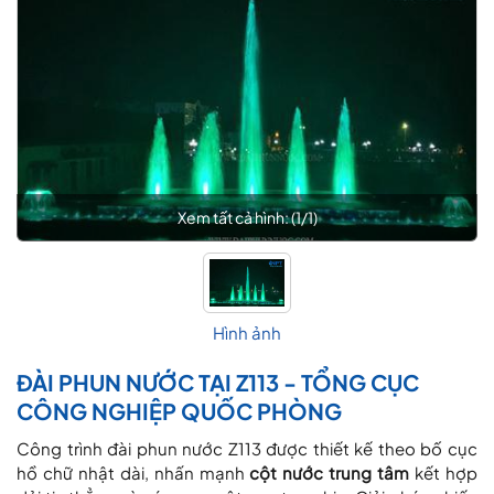
Xem tất cả hình: (
1
/
1
)
Hình ảnh
ĐÀI PHUN NƯỚC TẠI Z113 - TỔNG CỤC
CÔNG NGHIỆP QUỐC PHÒNG
Công trình đài phun nước Z113 được thiết kế theo bố cục
hồ chữ nhật dài, nhấn mạnh
cột nước trung tâm
kết hợp