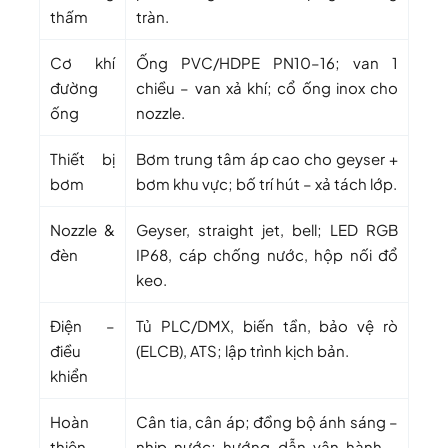
thấm
tràn.
Cơ khí
Ống PVC/HDPE PN10–16; van 1
đường
chiều – van xả khí; cổ ống inox cho
ống
nozzle.
Thiết bị
Bơm trung tâm áp cao cho geyser +
bơm
bơm khu vực; bố trí hút – xả tách lớp.
Nozzle &
Geyser, straight jet, bell; LED RGB
đèn
IP68, cáp chống nước, hộp nối đổ
keo.
Điện –
Tủ PLC/DMX, biến tần, bảo vệ rò
điều
(ELCB), ATS; lập trình kịch bản.
khiển
Hoàn
Cân tia, cân áp; đồng bộ ánh sáng –
thiện –
nhịp nước; hướng dẫn vận hành –