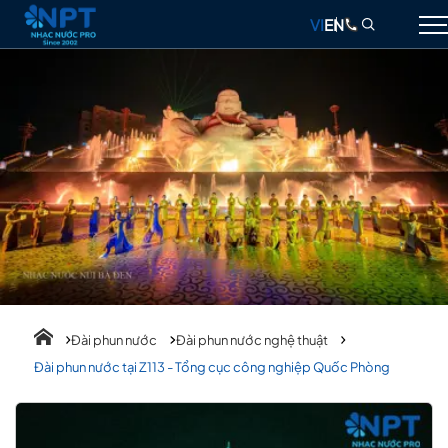
VI
EN
GIỚI THIỆU
NHẠC NƯỚC
ĐÀI PHUN NƯỚC
THIẾT BỊ
DỰ ÁN
THIẾT KẾ & THI CÔNG
Đài phun nước
Đài phun nước nghệ thuật
BLOG
Đài phun nước tại Z113 - Tổng cục công nghiệp Quốc Phòng
LIÊN HỆ