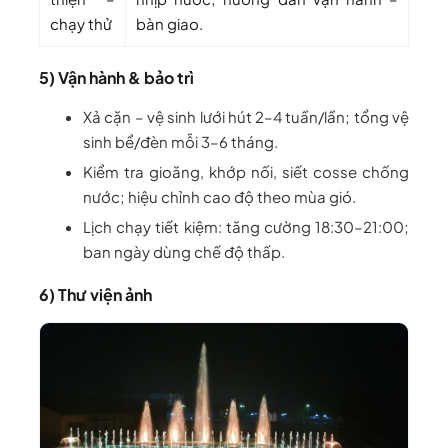
chạy thử
bàn giao.
5) Vận hành & bảo trì
Xả cặn – vệ sinh lưới hút 2–4 tuần/lần; tổng vệ
sinh bể/đèn mỗi 3–6 tháng.
Kiểm tra gioăng, khớp nối, siết cosse chống
nước; hiệu chỉnh cao độ theo mùa gió.
Lịch chạy tiết kiệm: tăng cường 18:30–21:00;
ban ngày dùng chế độ thấp.
6) Thư viện ảnh