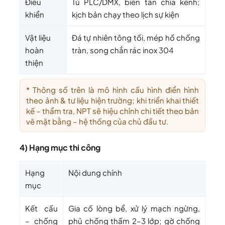
Điều
Tủ PLC/DMX, biến tần chia kênh;
khiển
kịch bản chạy theo lịch sự kiện
Vật liệu
Đá tự nhiên tông tối, mép hồ chống
hoàn
tràn, song chắn rác inox 304
thiện
* Thông số trên là mô hình cấu hình điển hình
theo ảnh & tư liệu hiện trường; khi triển khai thiết
kế – thẩm tra, NPT sẽ hiệu chỉnh chi tiết theo bản
vẽ mặt bằng – hệ thống của chủ đầu tư.
4) Hạng mục thi công
Hạng
Nội dung chính
mục
Kết cấu
Gia cố lòng bể, xử lý mạch ngừng,
– chống
phủ chống thấm 2–3 lớp; gờ chống