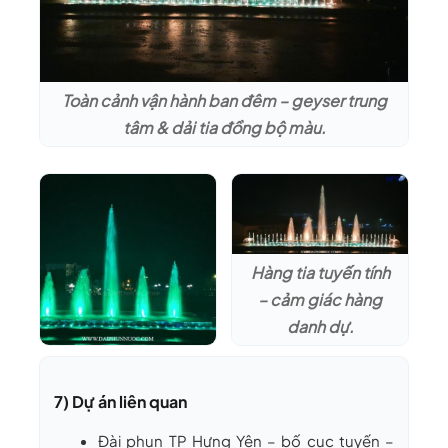
Toàn cảnh vận hành ban đêm – geyser trung
tâm & dải tia đồng bộ màu.
Hàng tia tuyến tính
– cảm giác hàng
danh dự.
Các cụm cột lớn
tạo nhịp, cao ~6–
7) Dự án liên quan
10 m.
Đài phun TP Hưng Yên
– bố cục tuyến –