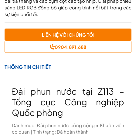
dải tia thẳng và các cụm cột cao tạo nhịp. Giải pháp chiếu
sáng LED RGB đồng bộ giúp công trình nổi bật trong các
sự kiện buổi tối.
LIÊN HỆ VỚI CHÚNG TÔI
0904.891.688
THÔNG TIN CHI TIẾT
Đài phun nước tại Z113 –
Tổng cục Công nghiệp
Quốc phòng
Danh mục: Đài phun nước công cộng • Khuôn viên
cơ quan | Tình trạng: Đã hoàn thành