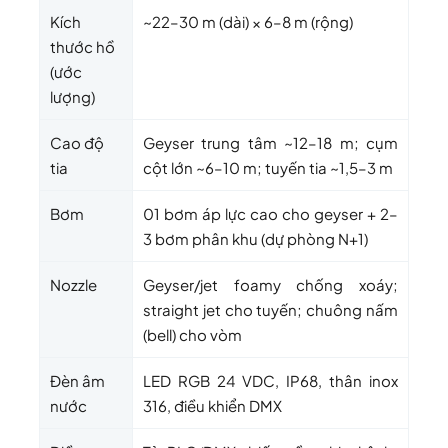
Kích
~22–30 m (dài) × 6–8 m (rộng)
thước hồ
(ước
lượng)
Cao độ
Geyser trung tâm ~12–18 m; cụm
tia
cột lớn ~6–10 m; tuyến tia ~1,5–3 m
Bơm
01 bơm áp lực cao cho geyser + 2–
3 bơm phân khu (dự phòng N+1)
Nozzle
Geyser/jet foamy chống xoáy;
straight jet cho tuyến; chuông nấm
(bell) cho vòm
Đèn âm
LED RGB 24 VDC, IP68, thân inox
nước
316, điều khiển DMX