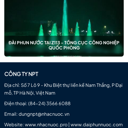
ĐÀI PHUN NƯỚC TẠI Z113 - TỔNG CỤC CÔNG NGHIỆP
QUỐC PHÒNG
CÔNG TY NPT
Địa chỉ: Số 7 Lô 9 - Khu Biệt thự liền kề Nam Thắng, P Đại
mỗ, TP Hà Nội, Việt Nam
Điện thoại:
(84-24) 3566 6088
Email:
dungnpt@nhacnuoc.vn
Website: www.nhacnuoc.pro | www.daiphunnuoc.com