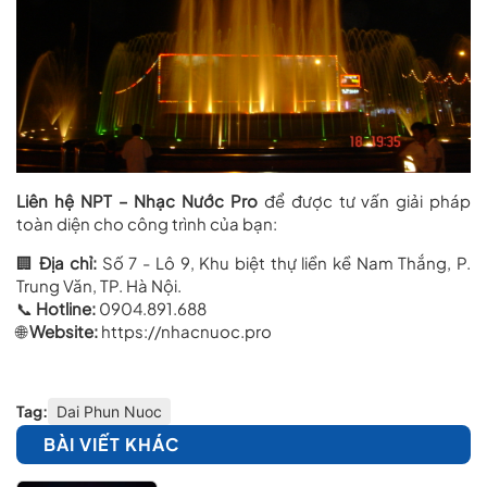
Liên hệ NPT – Nhạc Nước Pro
để được tư vấn giải pháp
toàn diện cho công trình của bạn:
🏢
Địa chỉ:
Số 7 - Lô 9, Khu biệt thự liền kề Nam Thắng, P.
Trung Văn, TP. Hà Nội.
📞
Hotline:
0904.891.688
🌐
Website:
https://nhacnuoc.pro
Tag:
Dai Phun Nuoc
BÀI VIẾT KHÁC