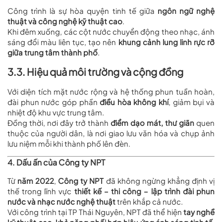
Công trình là sự hòa quyện tinh tế giữa
ngôn ngữ nghệ
thuật và công nghệ kỹ thuật cao
.
Khi đêm xuống, các cột nước chuyển động theo nhạc, ánh
sáng đổi màu liên tục, tạo nên
khung cảnh lung linh rực rỡ
giữa trung tâm thành phố
.
3.3. Hiệu quả môi trường và cộng đồng
Với diện tích mặt nước rộng và hệ thống phun tuần hoàn,
đài phun nước góp phần
điều hòa không khí
, giảm bụi và
nhiệt độ khu vực trung tâm.
Đồng thời, nơi đây trở thành
điểm dạo mát, thư giãn
quen
thuộc của người dân, là nơi giao lưu văn hóa và chụp ảnh
lưu niệm mỗi khi thành phố lên đèn.
4. Dấu ấn của Công ty NPT
Từ
năm 2022
,
Công ty NPT
đã không ngừng khẳng định vị
thế trong lĩnh vực
thiết kế – thi công – lập trình đài phun
nước và nhạc nước nghệ thuật
trên khắp cả nước.
Với công trình tại TP Thái Nguyên, NPT đã thể hiện
tay nghề