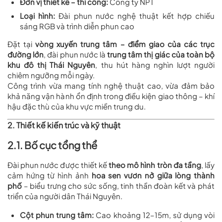
Đơn vị thiết kế – thi công:
Công ty NPT
Loại hình:
Đài phun nước nghệ thuật kết hợp chiếu
sáng RGB và trình diễn phun cao
Đặt tại
vòng xuyến trung tâm – điểm giao của các trục
đường lớn
, đài phun nước là
trung tâm thị giác của toàn bộ
khu đô thị Thái Nguyên
, thu hút hàng nghìn lượt người
chiêm ngưỡng mỗi ngày.
Công trình vừa mang tính nghệ thuật cao, vừa đảm bảo
khả năng vận hành ổn định trong điều kiện giao thông – khí
hậu đặc thù của khu vực miền trung du.
2. Thiết kế kiến trúc và kỹ thuật
2.1. Bố cục tổng thể
Đài phun nước được thiết kế
theo mô hình tròn đa tầng
, lấy
cảm hứng từ hình ảnh
hoa sen vươn nở giữa lòng thành
phố
– biểu trưng cho sức sống, tinh thần đoàn kết và phát
triển của người dân Thái Nguyên.
Cột phun trung tâm:
Cao khoảng 12–15m, sử dụng vòi