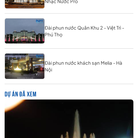
Nhạc Nước Pro
Đài phun nước Quân Khu 2 - Việt Trì -
Phú Thọ
Đài phun nước khách sạn Melia - Hà
Nội
DỰ ÁN ĐÃ XEM