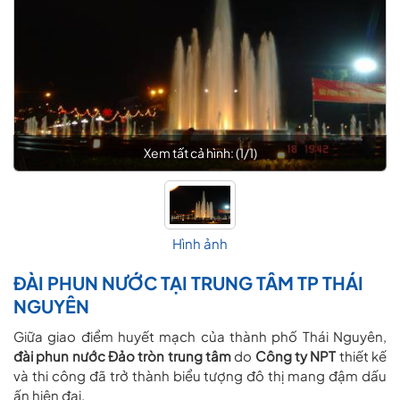
Xem tất cả hình: (
1
/
1
)
Hình ảnh
ĐÀI PHUN NƯỚC TẠI TRUNG TÂM TP THÁI
NGUYÊN
Giữa giao điểm huyết mạch của thành phố Thái Nguyên,
đài phun nước Đảo tròn trung tâm
do
Công ty NPT
thiết kế
và thi công đã trở thành biểu tượng đô thị mang đậm dấu
ấn hiện đại.