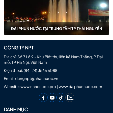
ĐÀI PHUN NƯỚC TẠI TRUNG TÂM TP THÁI NGUYÊN
CÔNG TY NPT
Địa chỉ: Số 7 Lô 9 - Khu Biệt thự liền kề Nam Thắng, P Đại
mỗ, TP Hà Nội, Việt Nam
Điện thoại:
(84-24) 3566 6088
Email:
dungnpt@nhacnuoc.vn
Website: www.nhacnuoc.pro | www.daiphunnuoc.com
DANH MỤC