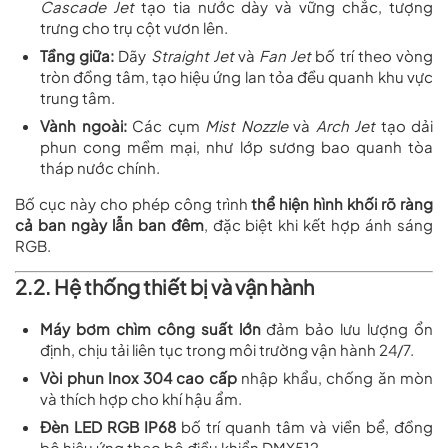
Cascade Jet
tạo tia nước dày và vững chắc, tượng
trưng cho trụ cột vươn lên.
Tầng giữa:
Dãy
Straight Jet
và
Fan Jet
bố trí theo vòng
tròn đồng tâm, tạo hiệu ứng lan tỏa đều quanh khu vực
trung tâm.
Vành ngoài:
Các cụm
Mist Nozzle
và
Arch Jet
tạo dải
phun cong mềm mại, như lớp sương bao quanh tòa
tháp nước chính.
Bố cục này cho phép công trình
thể hiện hình khối rõ ràng
cả ban ngày lẫn ban đêm
, đặc biệt khi kết hợp ánh sáng
RGB.
2.2. Hệ thống thiết bị và vận hành
Máy bơm chìm công suất lớn
đảm bảo lưu lượng ổn
định, chịu tải liên tục trong môi trường vận hành 24/7.
Vòi phun Inox 304 cao cấp
nhập khẩu, chống ăn mòn
và thích hợp cho khí hậu ẩm.
Đèn LED RGB IP68
bố trí quanh tâm và viền bể, đồng
bộ hiệu ứng theo bộ điều khiển DMX512.