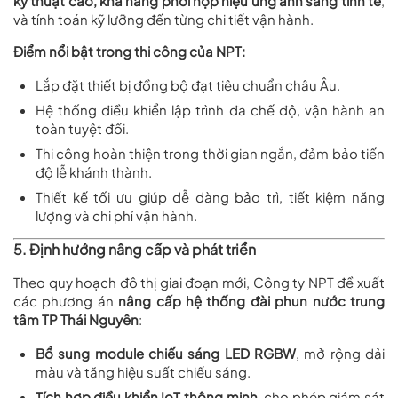
kỹ thuật cao, khả năng phối hợp hiệu ứng ánh sáng tinh tế
,
và tính toán kỹ lưỡng đến từng chi tiết vận hành.
Điểm nổi bật trong thi công của NPT:
Lắp đặt thiết bị đồng bộ đạt tiêu chuẩn châu Âu.
Hệ thống điều khiển lập trình đa chế độ, vận hành an
toàn tuyệt đối.
Thi công hoàn thiện trong thời gian ngắn, đảm bảo tiến
độ lễ khánh thành.
Thiết kế tối ưu giúp dễ dàng bảo trì, tiết kiệm năng
lượng và chi phí vận hành.
5. Định hướng nâng cấp và phát triển
Theo quy hoạch đô thị giai đoạn mới, Công ty NPT đề xuất
các phương án
nâng cấp hệ thống đài phun nước trung
tâm TP Thái Nguyên
:
Bổ sung module chiếu sáng LED RGBW
, mở rộng dải
màu và tăng hiệu suất chiếu sáng.
Tích hợp điều khiển IoT thông minh
, cho phép giám sát