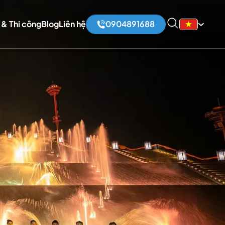
 & Thi công
Blog
Liên hệ
0904891688