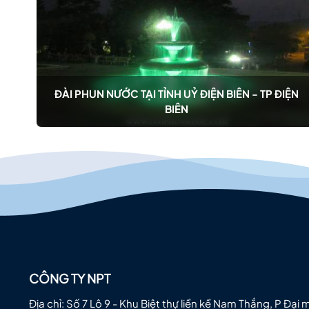
N
ĐÀI PHUN NƯỚC TẠI TỈNH UỶ ĐIỆN BIÊN - TP ĐIỆN
BIÊN
CÔNG TY NPT
Địa chỉ: Số 7 Lô 9 - Khu Biệt thự liền kề Nam Thắng, P Đại 