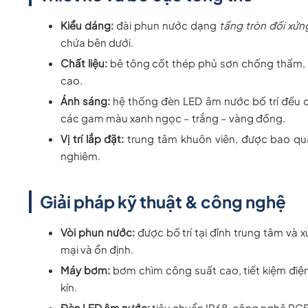
Kiểu dáng:
đài phun nước dạng
tầng tròn đối xứn
chứa bên dưới.
Chất liệu:
bê tông cốt thép phủ sơn chống thấm, k
cao.
Ánh sáng:
hệ thống đèn LED âm nước bố trí đều q
các gam màu xanh ngọc – trắng – vàng đồng.
Vị trí lắp đặt:
trung tâm khuôn viên, được bao quan
nghiêm.
Giải pháp kỹ thuật & công nghệ
Vòi phun nước:
được bố trí tại đỉnh trung tâm và 
mại và ổn định.
Máy bơm:
bơm chìm công suất cao, tiết kiệm điện
kín.
Đèn LED âm nước:
tiêu chuẩn IP68, công nghệ RGB 