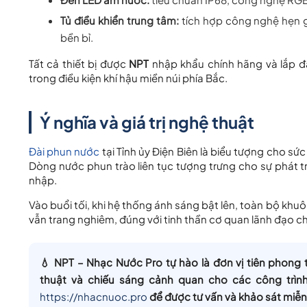
Tủ điều khiển trung tâm:
tích hợp công nghệ hẹn gi
bền bỉ.
Tất cả thiết bị được
NPT
nhập khẩu chính hãng và lắp đ
trong điều kiện khí hậu miền núi phía Bắc.
Ý nghĩa và giá trị nghệ thuật
Đài phun nước
tại Tỉnh ủy Điện Biên là biểu tượng cho sứ
Dòng nước phun trào liên tục tượng trưng cho sự phát t
nhập.
Vào buổi tối, khi hệ thống ánh sáng bật lên, toàn bộ khuôn
vẫn trang nghiêm, đúng với tinh thần cơ quan lãnh đạo chín
💧
NPT – Nhạc Nước Pro
tự hào là đơn vị tiên phong 
thuật và chiếu sáng cảnh quan
cho các công trình
https://nhacnuoc.pro
để được tư vấn và khảo sát miễn 