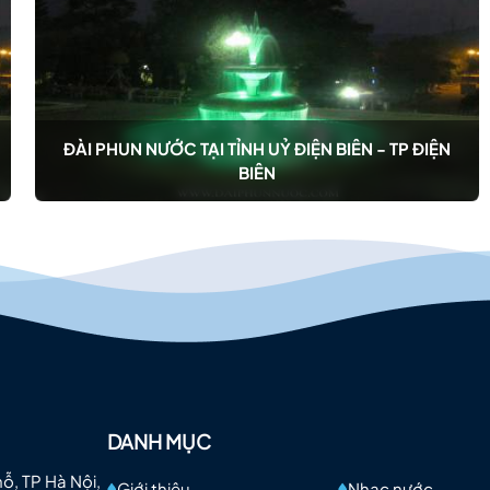
ĐÀI PHUN NƯỚC TẠI TỈNH UỶ ĐIỆN BIÊN - TP ĐIỆN
BIÊN
DANH MỤC
mỗ, TP Hà Nội,
Giới thiệu
Nhạc nước