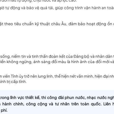
ờ tự động và bảo vệ quá tải, giúp công trình vận hành an toà
ặt theo tiêu chuẩn kỹ thuật châu Âu, đảm bảo hoạt động ổn 
c sống, niềm tin và tinh thần đoàn kết của Đảng bộ và nhân dân 
riển không ngừng, ánh sáng đổi màu là hình ảnh của đổi mới và
 viên Tỉnh ủy trở nên lung linh, thể hiện nét văn minh, hiện đại 
h trị cấp tỉnh.
trong lĩnh vực
thiết kế, thi công đài phun nước, nhạc nước ng
 hành chính, công cộng và tư nhân trên toàn quốc. Liên 
phí.