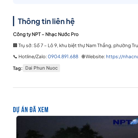
Thông tin liên hệ
Công ty NPT – Nhạc Nước Pro
🏢 Trụ sở: Số 7 – Lô 9, khu biệt thự Nam Thắng, phường T
📞 Hotline/Zalo:
0904.891.688
🌐 Website:
https://nhacn
Tag:
Dai Phun Nuoc
DỰ ÁN ĐÃ XEM