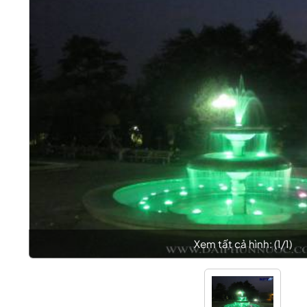
Xem tất cả hình: (
1
/
1
)