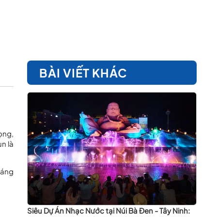
BÀI VIẾT KHÁC
ọng,
un là
sáng
Siêu Dự Án Nhạc Nước tại Núi Bà Đen - Tây Ninh: