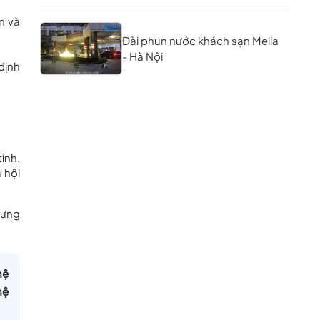
n và
Đài phun nước khách sạn Melia
- Hà Nội
định
tỉnh.
 hội
nhưng
hệ
hệ