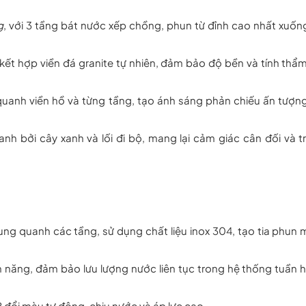
g
, với 3 tầng bát nước xếp chồng, phun từ đỉnh cao nhất xuốn
ết hợp viền đá granite tự nhiên, đảm bảo độ bền và tính thẩ
uanh viền hồ và từng tầng, tạo ánh sáng phản chiếu ấn tượng
h bởi cây xanh và lối đi bộ, mang lại cảm giác cân đối và t
xung quanh các tầng, sử dụng chất liệu inox 304, tạo tia phun
 năng, đảm bảo lưu lượng nước liên tục trong hệ thống tuần 
đổi màu tự động, chịu nước và áp lực cao.