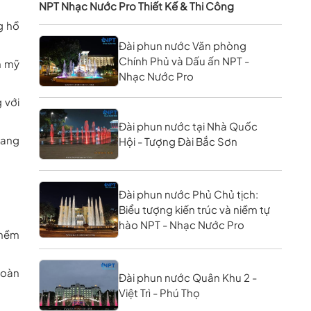
NPT Nhạc Nước Pro Thiết Kế & Thi Công
g hồ
Đài phun nước Văn phòng
Chính Phủ và Dấu ấn NPT -
m mỹ
Nhạc Nước Pro
 với
Đài phun nước tại Nhà Quốc
rang
Hội - Tượng Đài Bắc Sơn
Đài phun nước Phủ Chủ tịch:
Biểu tượng kiến trúc và niềm tự
hào NPT - Nhạc Nước Pro
 mềm
hoàn
Đài phun nước Quân Khu 2 -
Việt Trì - Phú Thọ