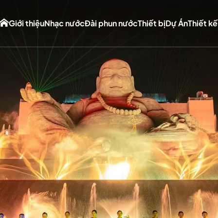
Giới thiệu
Nhạc nước
Đài phun nước
Thiết bị
Dự Án
Thiết kế