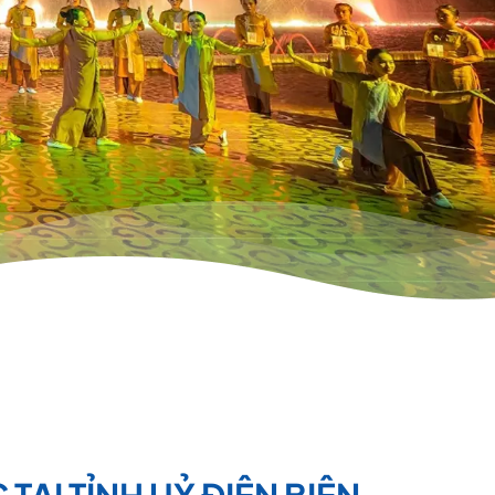
TẠI TỈNH UỶ ĐIỆN BIÊN -