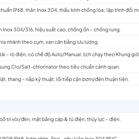
uẩn IP68, thân Inox 304, thấu kính chống lóa; lập trình đổi 
Inox 304/316, hiệu suất cao, chống ồn – chống rung.
hia nhánh theo cụm, van cân bằng lưu lượng.
ải – rò điện, có chế độ Auto/Manual, lịch chạy theo Khung giờ
 sung Clo/Salt-chlorinator theo tiêu chuẩn cảnh quan.
ật, thang – nắp kỹ thuật; lối tiếp cận bơm/đèn thuận tiện.
 bố trí vòi/đèn, mặt bằng cáp & tủ điện, thủy lực – điện.
D RGB IP68, bơm chìm, ống – phụ kiện Inox 304/PVC.