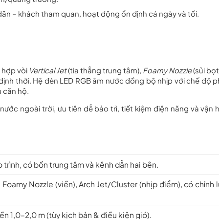
 dân – khách tham quan, hoạt động ổn định cả ngày và tối.
ổ hợp vòi
Vertical Jet
(tia thẳng trung tâm),
Foamy Nozzle
(sủi bọt
n định thời. Hệ đèn LED RGB âm nước đồng bộ nhịp với chế độ p
u căn hộ.
ớc ngoài trời, ưu tiên dễ bảo trì, tiết kiệm điện năng và vận 
trình, có bồn trung tâm và kênh dẫn hai bên.
), Foamy Nozzle (viền), Arch Jet/Cluster (nhịp điểm), có chỉnh 
ền 1,0–2,0 m (tùy kịch bản & điều kiện gió).