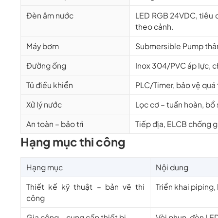
Đèn âm nước
LED RGB 24VDC, tiêu ch
theo cảnh.
Máy bơm
Submersible Pump thân 
Đường ống
Inox 304/PVC áp lực, c
Tủ điều khiển
PLC/Timer, bảo vệ quá t
Xử lý nước
Lọc cơ – tuần hoàn, bổ
An toàn – bảo trì
Tiếp địa, ELCB chống gi
Hạng mục thi công
Hạng mục
Nội dung
Thiết kế kỹ thuật – bản vẽ thi
Triển khai piping,
công
Gia công – cung cấp thiết bị
Vòi phun, đèn LE