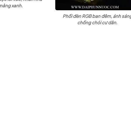
mảng xanh.
Phối đèn RGB ban đêm, ánh sán
chống chói cư dân.