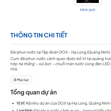
Hình ảnh
THÔNG TIN CHI TIẾT
Đài phun nước tại Tập đoàn DOJI – Hạ Long (Quảng Ninh)
Cụm
đài phun nước
cảnh quan được bố trí tại quảng trườ
hợp
tia thẳng – sủi bọt – chuỗi màn nước
cùng đèn LED R
nhà.
☰ Mục lục
Tổng quan dự án
Vị trí:
Nội khu dự án của DOJI tại Hạ Long, Quảng Ninh 
Loại hình:
Đài phun nước cảnh quan – trang trí tiền s