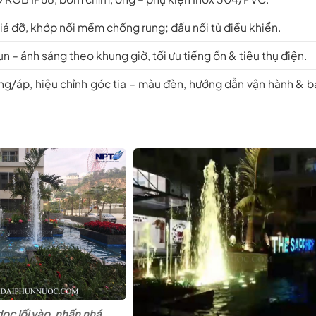
iá đỡ, khớp nối mềm chống rung; đấu nối tủ điều khiển.
un – ánh sáng theo khung giờ, tối ưu tiếng ồn & tiêu thụ điện.
ợng/áp, hiệu chỉnh góc tia – màu đèn, hướng dẫn vận hành & 
dọc lối vào, nhấn nhá