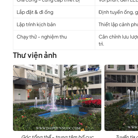
Lắp đặt & đi ống
Định tuyến ống, g
Lập trình kịch bản
Thiết lập cảnh ph
Chạy thử – nghiệm thu
Cân chỉnh lưu lư
trì.
Thư viện ảnh
Góc tổng thể – trung tâm bố cục
Tuyến tia 