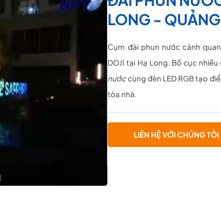
LONG - QUẢNG
Cụm đài phun nước cảnh quan đ
DOJI tại Hạ Long. Bố cục nhiều 
nước
cùng đèn LED RGB tạo điểm
tòa nhà.
LIÊN HỆ VỚI CHÚNG TÔI