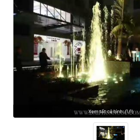
Xem tất cả hình: (
1
/
1
)