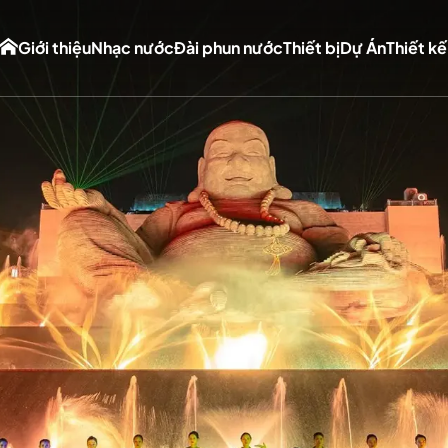
Giới thiệu
Nhạc nước
Đài phun nước
Thiết bị
Dự Án
Thiết kế