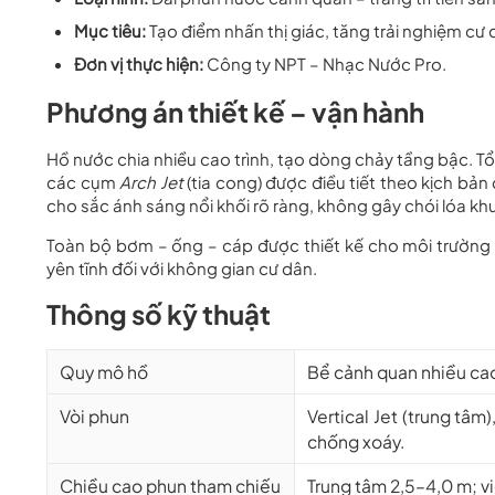
Mục tiêu:
Tạo điểm nhấn thị giác, tăng trải nghiệm cư
Đơn vị thực hiện:
Công ty NPT – Nhạc Nước Pro.
Phương án thiết kế – vận hành
Hồ nước chia nhiều cao trình, tạo dòng chảy tầng bậc. T
các cụm
Arch Jet
(tia cong) được điều tiết theo kịch bả
cho sắc ánh sáng nổi khối rõ ràng, không gây chói lóa kh
Toàn bộ bơm – ống – cáp được thiết kế cho môi trường nư
yên tĩnh đối với không gian cư dân.
Thông số kỹ thuật
Quy mô hồ
Bể cảnh quan nhiều cao 
Vòi phun
Vertical Jet (trung tâm
chống xoáy.
Chiều cao phun tham chiếu
Trung tâm 2,5–4,0 m; vi