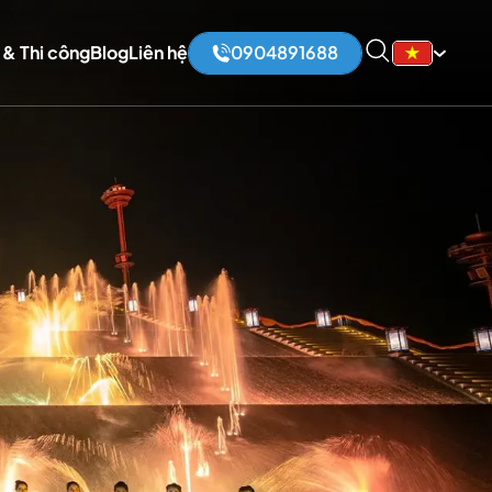
 & Thi công
Blog
Liên hệ
0904891688