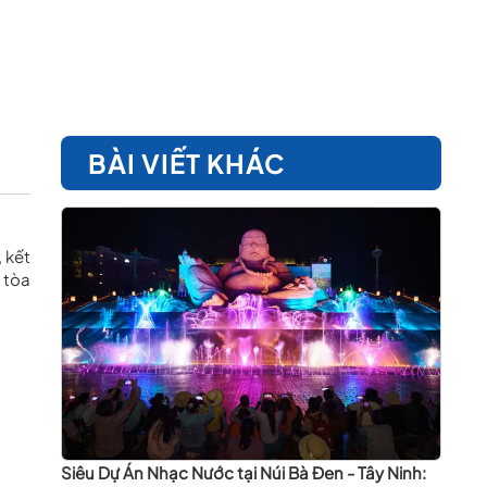
BÀI VIẾT KHÁC
 kết
 tòa
Siêu Dự Án Nhạc Nước tại Núi Bà Đen - Tây Ninh: