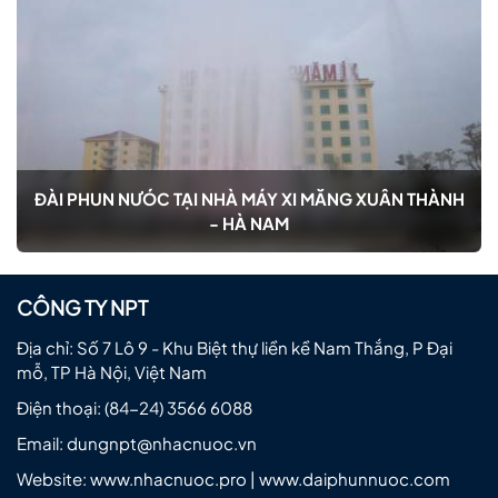
ĐÀI PHUN NƯÓC TẠI NHÀ MÁY XI MĂNG XUÂN THÀNH
- HÀ NAM
CÔNG TY NPT
Địa chỉ: Số 7 Lô 9 - Khu Biệt thự liền kề Nam Thắng, P Đại
mỗ, TP Hà Nội, Việt Nam
Điện thoại:
(84-24) 3566 6088
Email:
dungnpt@nhacnuoc.vn
Website: www.nhacnuoc.pro | www.daiphunnuoc.com