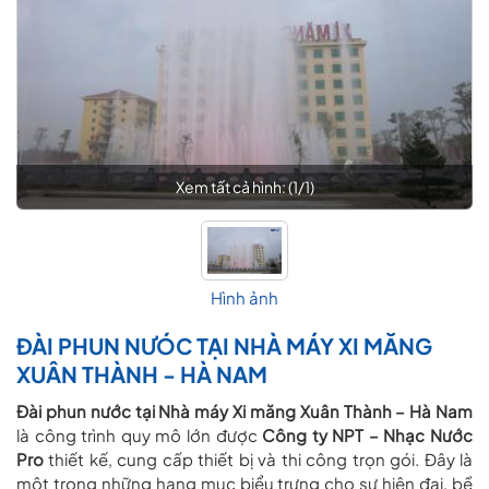
Xem tất cả hình: (
1
/
1
)
Hình ảnh
ĐÀI PHUN NƯÓC TẠI NHÀ MÁY XI MĂNG
XUÂN THÀNH - HÀ NAM
Đài phun nước tại Nhà máy Xi măng Xuân Thành – Hà Nam
là công trình quy mô lớn được
Công ty NPT – Nhạc Nước
Pro
thiết kế, cung cấp thiết bị và thi công trọn gói. Đây là
một trong những hạng mục biểu trưng cho sự hiện đại, bề