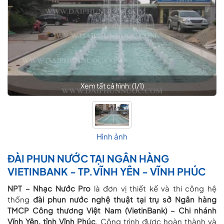
Xem tất cả hình: (
1
/
1
)
Hình ảnh
ĐÀI PHUN NƯỚC TẠI NGÂN HÀNG
VIETINBANK - TP.VĨNH YÊN - VĨNH PHÚC
NPT – Nhạc Nước Pro
là đơn vị thiết kế và thi công hệ
thống
đài phun nước nghệ thuật tại trụ sở Ngân hàng
TMCP Công thương Việt Nam (VietinBank) – Chi nhánh
Vĩnh Yên, tỉnh Vĩnh Phúc
. Công trình được hoàn thành và