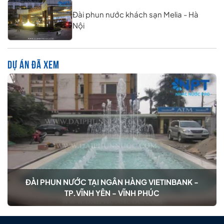
Đài phun nước khách sạn Melia - Hà
Nội
DỰ ÁN ĐÃ XEM
ĐÀI PHUN NƯỚC TẠI NGÂN HÀNG VIETINBANK -
TP.VĨNH YÊN - VĨNH PHÚC