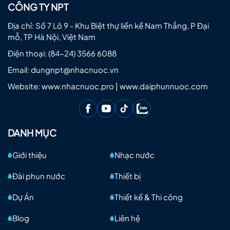
CÔNG TY NPT
Địa chỉ: Số 7 Lô 9 - Khu Biệt thự liền kề Nam Thắng, P Đại
mỗ, TP Hà Nội, Việt Nam
Điện thoại:
(84-24) 3566 6088
Email:
dungnpt@nhacnuoc.vn
Website: www.nhacnuoc.pro | www.daiphunnuoc.com
DANH MỤC
Giới thiệu
Nhạc nước
Đài phun nước
Thiết bị
Dự Án
Thiết kế & Thi công
Blog
Liên hệ