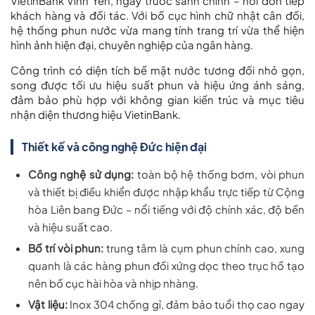
VietinBank Vĩnh Yên, ngay trước sảnh chính – nơi đón tiếp
khách hàng và đối tác. Với bố cục hình chữ nhật cân đối,
hệ thống phun nước vừa mang tính trang trí vừa thể hiện
hình ảnh hiện đại, chuyên nghiệp của ngân hàng.
Công trình có diện tích bề mặt nước tương đối nhỏ gọn,
song được tối ưu hiệu suất phun và hiệu ứng ánh sáng,
đảm bảo phù hợp với không gian kiến trúc và mục tiêu
nhận diện thương hiệu VietinBank.
Thiết kế và công nghệ Đức hiện đại
Công nghệ sử dụng:
toàn bộ hệ thống bơm, vòi phun
và thiết bị điều khiển được nhập khẩu trực tiếp từ Cộng
hòa Liên bang Đức – nổi tiếng với độ chính xác, độ bền
và hiệu suất cao.
Bố trí vòi phun:
trung tâm là cụm phun chính cao, xung
quanh là các hàng phun đối xứng dọc theo trục hồ tạo
nên bố cục hài hòa và nhịp nhàng.
Vật liệu:
Inox 304 chống gỉ, đảm bảo tuổi thọ cao ngay