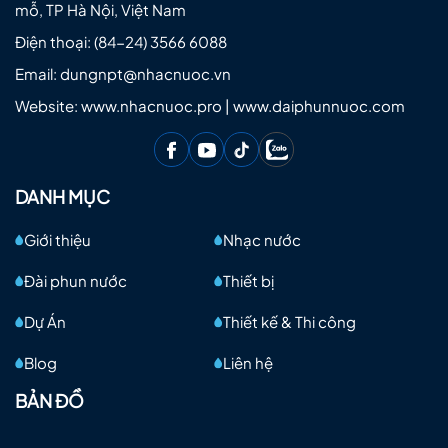
mỗ, TP Hà Nội, Việt Nam
Điện thoại:
(84-24) 3566 6088
Email:
dungnpt@nhacnuoc.vn
Website: www.nhacnuoc.pro | www.daiphunnuoc.com
DANH MỤC
Giới thiệu
Nhạc nước
Đài phun nước
Thiết bị
Dự Án
Thiết kế & Thi công
Blog
Liên hệ
BẢN ĐỒ