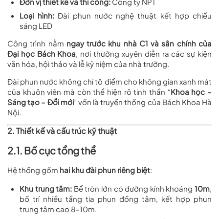
Đơn vị thiết kế và thi công:
Công ty NPT
Loại hình:
Đài phun nước nghệ thuật kết hợp chiếu
sáng LED
Công trình nằm
ngay trước khu nhà C1 và sân chính của
Đại học Bách Khoa
, nơi thường xuyên diễn ra các sự kiện
văn hóa, hội thảo và lễ kỷ niệm của nhà trường.
Đài phun nước không chỉ tô điểm cho không gian xanh mát
của khuôn viên mà còn thể hiện rõ tinh thần “
Khoa học –
Sáng tạo – Đổi mới
” vốn là truyền thống của Bách Khoa Hà
Nội.
2. Thiết kế và cấu trúc kỹ thuật
2.1. Bố cục tổng thể
Hệ thống gồm
hai khu đài phun riêng biệt
:
Khu trung tâm:
Bể tròn lớn có đường kính khoảng
10m
,
bố trí nhiều tầng tia phun đồng tâm, kết hợp phun
trung tâm cao 8–10m.