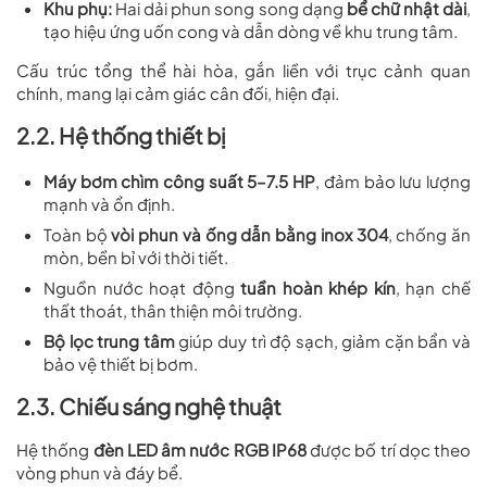
Khu phụ:
Hai dải phun song song dạng
bể chữ nhật dài
,
tạo hiệu ứng uốn cong và dẫn dòng về khu trung tâm.
Cấu trúc tổng thể hài hòa, gắn liền với trục cảnh quan
chính, mang lại cảm giác cân đối, hiện đại.
2.2. Hệ thống thiết bị
Máy bơm chìm công suất 5–7.5 HP
, đảm bảo lưu lượng
mạnh và ổn định.
Toàn bộ
vòi phun và ống dẫn bằng inox 304
, chống ăn
mòn, bền bỉ với thời tiết.
Nguồn nước hoạt động
tuần hoàn khép kín
, hạn chế
thất thoát, thân thiện môi trường.
Bộ lọc trung tâm
giúp duy trì độ sạch, giảm cặn bẩn và
bảo vệ thiết bị bơm.
2.3. Chiếu sáng nghệ thuật
Hệ thống
đèn LED âm nước RGB IP68
được bố trí dọc theo
vòng phun và đáy bể.