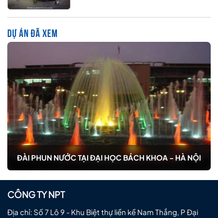
DỰ ÁN ĐÃ XEM
ĐÀI PHUN NƯỚC TẠI ĐẠI HỌC BÁCH KHOA - HÀ NỘI
CÔNG TY NPT
Địa chỉ: Số 7 Lô 9 - Khu Biệt thự liền kề Nam Thắng, P Đại