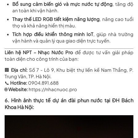
Bổ sung cảm biến gió và mực nước tự động
, tăng độ
an toàn khi vận hành.
Thay thế LED RGB tiết kiệm năng lượng
, nâng cao tuổi
thọ và khả năng hiển thị màu.
Tích hợp điều khiển thông minh IoT
, giúp nhà trường
vận hành và quản lý qua giao diện trực tuyến.
Liên hệ NPT – Nhạc Nước Pro
để được tư vấn giải pháp
toàn diện cho công trình của bạn:
🏢
Địa chỉ:
Số 7 - Lô 9, Khu biệt thự liền kề Nam Thắng, P.
Trung Văn, TP. Hà Nội.
📞
Hotline:
0904.891.688
🌐
Website:
https://nhacnuoc.pro
6. Hình ảnh thực tế dự án đài phun nước tại ĐH Bách
Khoa Hà Nội: