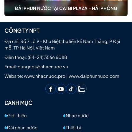
ĐÀI PHUN NƯỚC TẠI CATBI PLAZA - HẢI PHÒNG
CÔNG TY NPT
Địa chỉ: Số 7 Lô 9 - Khu Biệt thự liền kề Nam Thắng, P Đại
mỗ, TP Hà Nội, Việt Nam
Điện thoại:
(84-24) 3566 6088
Email:
dungnpt@nhacnuoc.vn
Website: www.nhacnuoc.pro | www.daiphunnuoc.com
DANH MỤC
Giới thiệu
Nhạc nước
Đài phun nước
Thiết bị