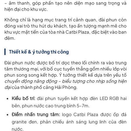
– âm thanh, góp phần tạo nên diện mạo sang trọng và
hiện đại cho khu vực.
Không chỉ là hạng mục trang trí cảnh quan, đài phun còn
đóng vai trò thu hút du khách, tạo ấn tượng mạnh mẽ cho
khu vực mặt tiền của tòa nhà Catbi Plaza, đặc biệt vào ban
đêm.
Thiết kế & ý tưởng thi công
Đài phun nước được bố trí dọc theo lối chính ra vào trung
tâm thương mại, với bố cục tuyến thẳng gồm nhiều lớp vòi
phun song song kết hợp. Ý tưởng thiết kế dựa trên yếu tố
chuyển động năng động – biểu tượng cho nhịp sống hiện
đại
của thành phố cảng Hải Phòng.
Kiểu bố trí:
đài phun tuyến kết hợp đèn LED RGB hai
bên, phun nước cao trung bình 5–7m.
Điểm nhấn trung tâm:
logo Catbi Plaza được ốp đá
granite đen, phản chiếu ánh sáng lung linh của đèn
nước.