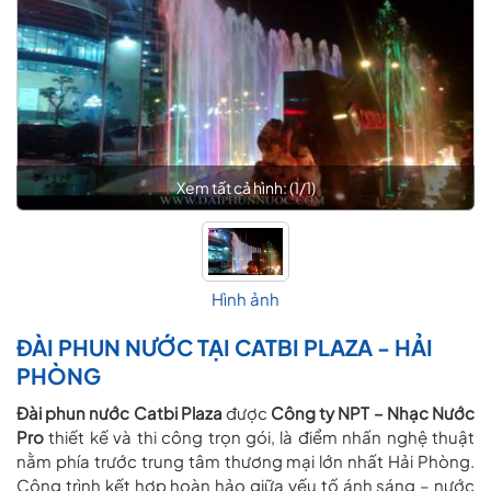
Xem tất cả hình: (
1
/
1
)
Hình ảnh
ĐÀI PHUN NƯỚC TẠI CATBI PLAZA - HẢI
PHÒNG
Đài phun nước Catbi Plaza
được
Công ty NPT – Nhạc Nước
Pro
thiết kế và thi công trọn gói, là điểm nhấn nghệ thuật
nằm phía trước trung tâm thương mại lớn nhất Hải Phòng.
Công trình kết hợp hoàn hảo giữa yếu tố ánh sáng – nước