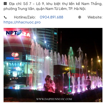
🏢 Địa chỉ: Số 7 – Lô 9, khu biệt thự liền kề Nam Thắng,
phường Trung Văn, quận Nam Từ Liêm, TP. Hà Nội.
📞 Hotline/Zalo:
0904.891.688
🌐 Website:
https://nhacnuoc.pro