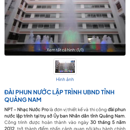
Xem tất cả hình: (
1
/
1
)
Hình ảnh
ĐÀI PHUN NƯỚC LẬP TRÌNH UBND TỈNH
QUẢNG NAM
NPT – Nhạc Nước Pro
là đơn vị thiết kế và thi công
đài phun
nước lập trình tại trụ sở Ủy ban Nhân dân tỉnh Quảng Nam
.
Công trình được hoàn thành vào ngày
30 tháng 5 năm
2012
, trở thành điểm nhấn cảnh quan nội khu hành chính