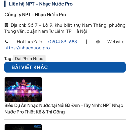
Liên hệ NPT – Nhạc Nước Pro
Công ty NPT – Nhạc Nước Pro
🏢 Địa chỉ: Số 7 – Lô 9, khu biệt thự Nam Thắng, phường
Trung Văn, quận Nam Từ Liêm, TP. Hà Nội
📞 Hotline/Zalo:
0904.891.688
| 🌐 Website:
https://nhacnuoc.pro
Tag:
Dai Phun Nuoc
BÀI VIẾT KHÁC
Siêu Dự Án Nhạc Nước tại Núi Bà Đen - Tây Ninh: NPT Nhạc
Nước Pro Thiết Kế & Thi Công