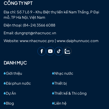
CÔNG TY NPT
Địa chỉ: Số 7 Lô 9 - Khu Biệt thự liền kề Nam Thắng, P Đại
mỗ, TP Hà Nội, Việt Nam
Điện thoại:
(84-24) 3566 6088
Email:
dungnpt@nhacnuoc.vn
Website: www.nhacnuoc.pro | www.daiphunnuoc.com
DANH MỤC
Giới thiệu
Nhạc nước
Đài phun nước
Thiết bị
Dự Án
Thiết kế & Thi công
Blog
Liên hệ