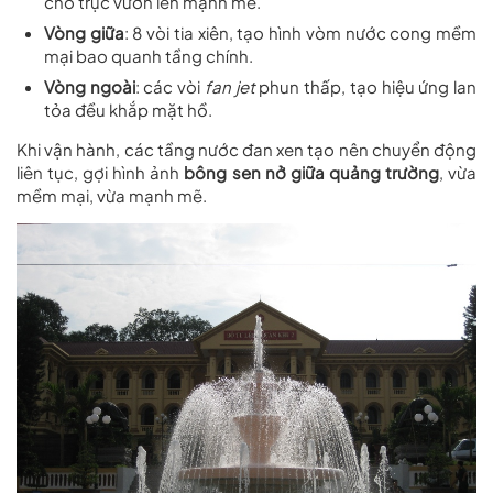
cho trục vươn lên mạnh mẽ.
Vòng giữa
: 8 vòi tia xiên, tạo hình vòm nước cong mềm
mại bao quanh tầng chính.
Vòng ngoài
: các vòi
fan jet
phun thấp, tạo hiệu ứng lan
tỏa đều khắp mặt hồ.
Khi vận hành, các tầng nước đan xen tạo nên chuyển động
liên tục, gợi hình ảnh
bông sen nở giữa quảng trường
, vừa
mềm mại, vừa mạnh mẽ.