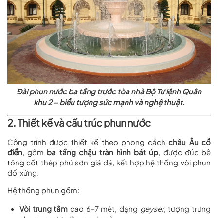
Đài phun nước ba tầng trước tòa nhà Bộ Tư lệnh Quân
khu 2 – biểu tượng sức mạnh và nghệ thuật.
2. Thiết kế và cấu trúc phun nước
Công trình được thiết kế theo phong cách
châu Âu cổ
điển
, gồm
ba tầng chậu tràn hình bát úp
, được đúc bê
tông cốt thép phủ sơn giả đá, kết hợp hệ thống vòi phun
đối xứng.
Hệ thống phun gồm:
Vòi trung tâm
cao 6–7 mét, dạng
geyser
, tượng trưng