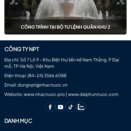
CÔNG TRÌNH TẠI BỘ TƯ LỆNH QUÂN KHU 2
CÔNG TY NPT
Địa chỉ: Số 7 Lô 9 - Khu Biệt thự liền kề Nam Thắng, P Đại
mỗ, TP Hà Nội, Việt Nam
Điện thoại:
(84-24) 3566 6088
Email:
dungnpt@nhacnuoc.vn
Website: www.nhacnuoc.pro | www.daiphunnuoc.com
DANH MỤC