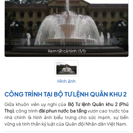
Xem tất cả hình: (
1
/
1
)
Hình ảnh
CÔNG TRÌNH TẠI BỘ TƯ LỆNH QUÂN KHU 2
Giữa khuôn viên uy nghi của
Bộ Tư lệnh Quân khu 2 (Phú
Thọ)
, công trình
đài phun nước ba tầng
vươn cao trước tòa
nhà chính là hình ảnh biểu trưng cho sức mạnh, sự bền
vững và tinh thần kỷ luật của Quân đội Nhân dân Việt Nam.