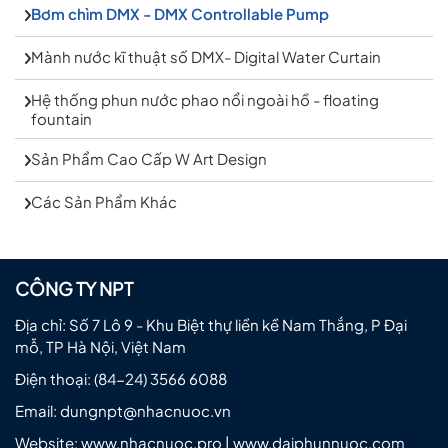
Bơm chìm DMX - DMX Controllable Pump
Mành nước kĩ thuật số DMX- Digital Water Curtain
Hệ thống phun nước phao nổi ngoài hồ - floating
fountain
Sản Phẩm Cao Cấp W Art Design
Các Sản Phẩm Khác
CÔNG TY NPT
Địa chỉ: Số 7 Lô 9 - Khu Biệt thự liền kề Nam Thắng, P Đại
mỗ, TP Hà Nội, Việt Nam
Điện thoại:
(84-24) 3566 6088
Email:
dungnpt@nhacnuoc.vn
Website: www.nhacnuoc.pro | www.daiphunnuoc.com