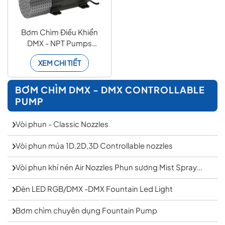
Bơm Chìm Điều Khiển
DMX - NPT Pumps
Varionaut
XEM CHI TIẾT
BƠM CHÌM DMX - DMX CONTROLLABLE
PUMP
Vòi phun - Classic Nozzles
Vòi phun múa 1D,2D,3D Controllable nozzles
Vòi phun khí nén Air Nozzles Phun sương Mist Spray...
Đèn LED RGB/DMX -DMX Fountain Led Light
Bơm chìm chuyên dụng Fountain Pump