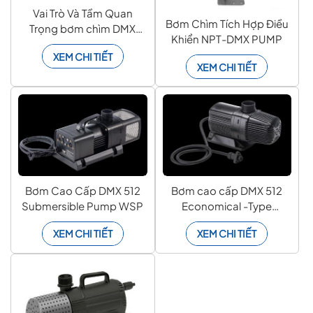
Vai Trò Và Tầm Quan
Bơm Chìm Tích Hợp Điều
Trọng bơm chìm DMX
Khiển NPT-DMX PUMP
trong nhạc nước
XEM CHI TIẾT
XEM CHI TIẾT
Bơm Cao Cấp DMX 512
Bơm cao cấp DMX 512
Submersible Pump WSP
Economical -Type
Variable Speed
XEM CHI TIẾT
XEM CHI TIẾT