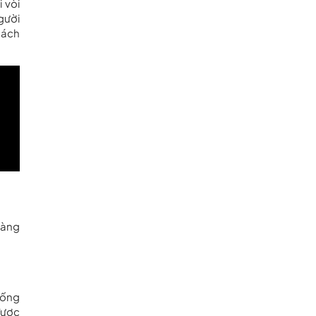
 vòi
gười
hách
hàng
iống
được