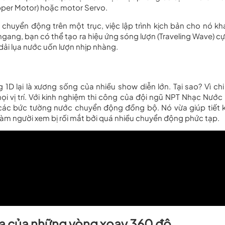
pper Motor) hoặc motor Servo.
 chuyển động trên một trục, việc lập trình kịch bản cho nó kh
gang, bạn có thể tạo ra hiệu ứng sóng lượn (Traveling Wave) cự
dải lụa nước uốn lượn nhịp nhàng.
1D lại là xương sống của nhiều show diễn lớn. Tại sao? Vì chi 
i vị trí. Với kinh nghiệm thi công của đội ngũ NPT Nhạc Nước 
 các bức tường nước chuyển động đồng bộ. Nó vừa giúp tiết 
àm người xem bị rối mắt bởi quá nhiều chuyển động phức tạp.
oa của những vòng xoay 360 độ