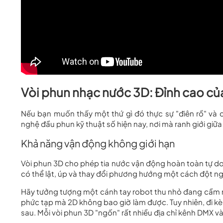
Vòi phun nhạc nước 3D: Đỉnh cao của
Nếu bạn muốn thấy một thứ gì đó thực sự "điên rồ" và 
nghệ đầu phun kỹ thuật số hiện nay, nơi mà ranh giới giữa 
Khả năng vận động không giới hạn
Vòi phun 3D cho phép tia nước vận động hoàn toàn tự do
có thể lật, úp và thay đổi phương hướng một cách đột ng
Hãy tưởng tượng một cánh tay robot thu nhỏ đang cầm mộ
phức tạp mà 2D không bao giờ làm được. Tuy nhiên, đi kèm
sau. Mỗi vòi phun 3D "ngốn" rất nhiều địa chỉ kênh DMX và