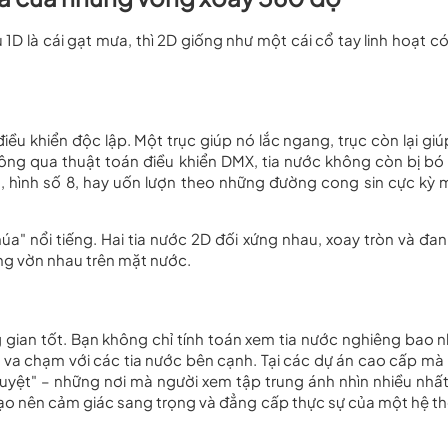
D là cái gạt mưa, thì 2D giống như một cái cổ tay linh hoạt có
ều khiển độc lập. Một trục giúp nó lắc ngang, trục còn lại giú
thông qua thuật toán điều khiển DMX, tia nước không còn bị bó
n, hình số 8, hay uốn lượn theo những đường cong sin cực kỳ
úa" nổi tiếng. Hai tia nước 2D đối xứng nhau, xoay tròn và đan
ng vờn nhau trên mặt nước.
 gian tốt. Bạn không chỉ tính toán xem tia nước nghiêng bao n
 va chạm với các tia nước bên cạnh. Tại các dự án cao cấp mà
 huyệt" – những nơi mà người xem tập trung ánh nhìn nhiều nhất
 tạo nên cảm giác sang trọng và đẳng cấp thực sự của một hệ t