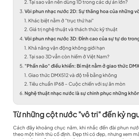
2.
Tại sao vẫn nên dùng 1D trong các dự án lớn?
3.
Vòi phun nhạc nước 2D: Sự thăng hoa của những v
1.
Khác biệt nằm ở "trục thứ hai"
2.
Giá trị nghệ thuật và thách thức kỹ thuật
4.
Vòi phun nhạc nước 3D: Đỉnh cao của sự tự do tron
1.
Khả năng vận động không giới hạn
2.
Tại sao 3D vẫn còn hiếm ở Việt Nam?
5.
"Phần não" điều khiển: Bí mật nằm ở giao thức DM
1.
Giao thức DMX512 và độ trễ bằng không
2.
Tiêu chuẩn IP68 – Cuộc chiến với sự ăn mòn
6.
Nghệ thuật nhạc nước là sự chinh phục những khô
Từ những cột nước "vô tri" đến kỷ n
Cách đây khoảng chục năm, khi nhắc đến đài phun nước,
theo một hình thù cố định. Đẹp thì có đẹp, nhưng xem mãi 