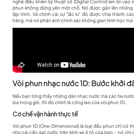
nghệ điều khiển kỹ thuật số (Digital Control) len lỏi và
phun không đứng yên một chỗ. Nó được gắn lên những h
lập trình. Và chính cái sự "lắc lư" đó được chia thành c
hàng, mà nó phản ánh chính xác không gian hình học mà t
Vòi phun nhạc nước 1D: Bước khởi đ
Nếu bạn từng thấy những dàn nhạc nước mà các tia nước c
lúa trong gió, thì đó chính là công lao của vòi phun 1D.
Cơ chế vận hành thực tế
Vòi phun 1D (One-Dimensional) là loại đầu phun chỉ có 
như cái cần gạt nước trên kính xe ô tô của bạn – nó chỉ