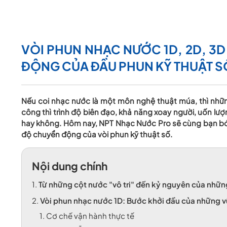
VÒI PHUN NHẠC NƯỚC 1D, 2D, 3D
ĐỘNG CỦA ĐẦU PHUN KỸ THUẬT S
Nếu coi nhạc nước là một môn nghệ thuật múa, thì nhữn
công thì trình độ biên đạo, khả năng xoay người, uốn lư
hay không. Hôm nay, NPT Nhạc Nước Pro sẽ cùng bạn bóc t
độ chuyển động của vòi phun kỹ thuật số.
Nội dung chính
1.
Từ những cột nước "vô tri" đến kỷ nguyên của nhữn
2.
Vòi phun nhạc nước 1D: Bước khởi đầu của những v
1.
Cơ chế vận hành thực tế