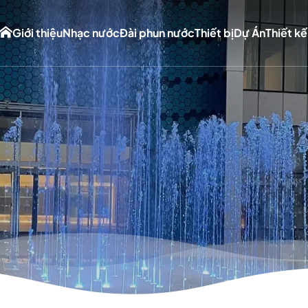
Giới thiệu
Nhạc nước
Đài phun nước
Thiết bị
Dự Án
Thiết kế