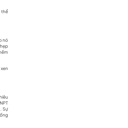
 thể
p nó
 hẹp
 mềm
 xen
hiêu
 NPT
. Sự
hống