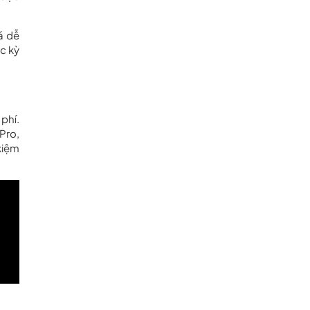
á dễ
c kỳ
phí.
Pro,
kiệm