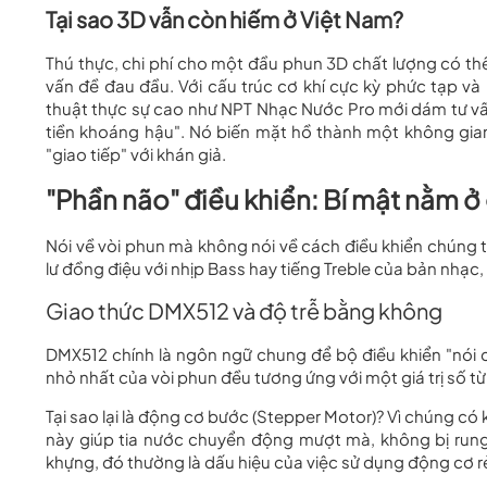
Tại sao 3D vẫn còn hiếm ở Việt Nam?
Thú thực, chi phí cho một đầu phun 3D chất lượng có th
vấn đề đau đầu. Với cấu trúc cơ khí cực kỳ phức tạp và
thuật thực sự cao như NPT Nhạc Nước Pro mới dám tư vấn v
tiền khoáng hậu". Nó biến mặt hồ thành một không gia
"giao tiếp" với khán giả.
"Phần não" điều khiển: Bí mật nằm 
Nói về vòi phun mà không nói về cách điều khiển chúng th
lư đồng điệu với nhịp Bass hay tiếng Treble của bản nhạc,
Giao thức DMX512 và độ trễ bằng không
DMX512 chính là ngôn ngữ chung để bộ điều khiển "nói
nhỏ nhất của vòi phun đều tương ứng với một giá trị số từ 
Tại sao lại là động cơ bước (Stepper Motor)? Vì chúng c
này giúp tia nước chuyển động mượt mà, không bị rung
khựng, đó thường là dấu hiệu của việc sử dụng động cơ rẻ