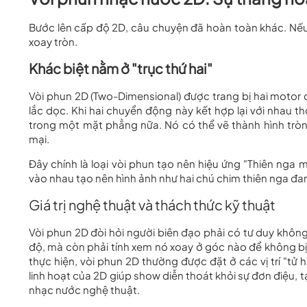
Bước lên cấp độ 2D, câu chuyện đã hoàn toàn khác. Nếu 1
xoay tròn.
Khác biệt nằm ở "trục thứ hai"
Vòi phun 2D (Two-Dimensional) được trang bị hai motor đi
lắc dọc. Khi hai chuyển động này kết hợp lại với nhau 
trong một mặt phẳng nữa. Nó có thể vẽ thành hình trò
mại.
Đây chính là loại vòi phun tạo nên hiệu ứng "Thiên nga m
vào nhau tạo nên hình ảnh như hai chú chim thiên nga đa
Giá trị nghệ thuật và thách thức kỹ thuật
Vòi phun 2D đòi hỏi người biên đạo phải có tư duy không
độ, mà còn phải tính xem nó xoay ở góc nào để không bị
thực hiện, vòi phun 2D thường được đặt ở các vị trí "tử
linh hoạt của 2D giúp show diễn thoát khỏi sự đơn điệu,
nhạc nước nghệ thuật.