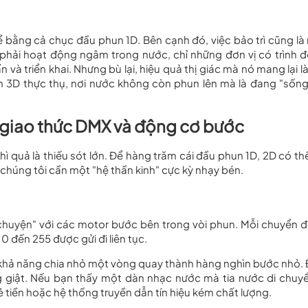
ể bằng cả chục đầu phun 1D. Bên cạnh đó, việc bảo trì cũng là
 phải hoạt động ngâm trong nước, chỉ những đơn vị có trình đ
à triển khai. Nhưng bù lại, hiệu quả thị giác mà nó mang lại là
n 3D thực thụ, nơi nước không còn phun lên mà là đang "sống
ở giao thức DMX và động cơ bước
ì quả là thiếu sót lớn. Để hàng trăm cái đầu phun 1D, 2D có thể
 chúng tôi cần một "hệ thần kinh" cực kỳ nhạy bén.
 chuyện" với các motor bước bên trong vòi phun. Mỗi chuyển 
0 đến 255 được gửi đi liên tục.
ó khả năng chia nhỏ một vòng quay thành hàng nghìn bước nhỏ. 
 giật. Nếu bạn thấy một dàn nhạc nước mà tia nước di chuyể
 tiền hoặc hệ thống truyền dẫn tín hiệu kém chất lượng.