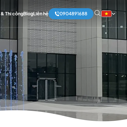
 & Thi công
Blog
Liên hệ
0904891688