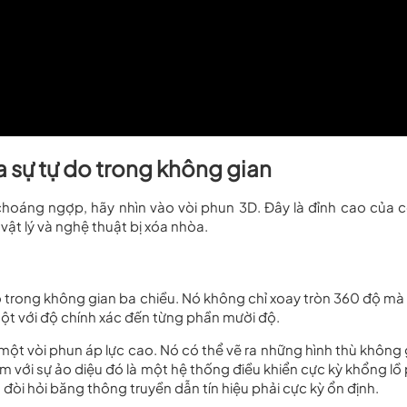
 sự tự do trong không gian
choáng ngợp, hãy nhìn vào vòi phun 3D. Đây là đỉnh cao của 
vật lý và nghệ thuật bị xóa nhòa.
 trong không gian ba chiều. Nó không chỉ xoay tròn 360 độ mà
ột với độ chính xác đến từng phần mười độ.
t vòi phun áp lực cao. Nó có thể vẽ ra những hình thù không 
 với sự ảo diệu đó là một hệ thống điều khiển cực kỳ khổng lồ 
 đòi hỏi băng thông truyền dẫn tín hiệu phải cực kỳ ổn định.