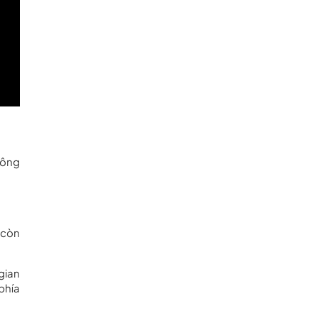
công
 còn
gian
phía