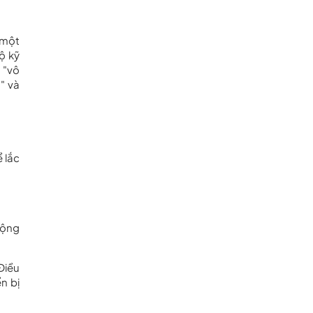
 một
ộ kỹ
 "vô
" và
 lắc
động
Điều
n bị