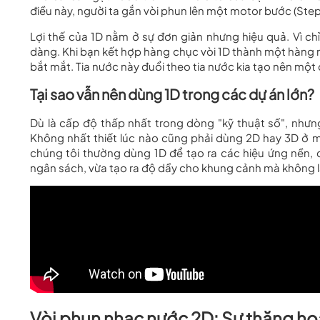
điều này, người ta gắn vòi phun lên một motor bước (Ste
Lợi thế của 1D nằm ở sự đơn giản nhưng hiệu quả. Vì chỉ
dàng. Khi bạn kết hợp hàng chục vòi 1D thành một hàng n
bắt mắt. Tia nước này đuổi theo tia nước kia tạo nên một 
Tại sao vẫn nên dùng 1D trong các dự án lớn?
Dù là cấp độ thấp nhất trong dòng "kỹ thuật số", nhưng 
Không nhất thiết lúc nào cũng phải dùng 2D hay 3D ở mọ
chúng tôi thường dùng 1D để tạo ra các hiệu ứng nền,
ngân sách, vừa tạo ra độ dầy cho khung cảnh mà không l
Vòi phun nhạc nước 2D: Sự thăng h