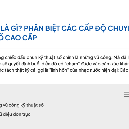
 LÀ GÌ? PHÂN BIỆT CÁC CẤP ĐỘ CHU
Ố CAO CẤP
g chiếc đầu phun kỹ thuật số chính là những vũ công. Mà đã l
ợn sẽ quyết định buổi diễn đó có "chạm" được vào cảm xúc khán
ách thật kỹ cái gọi là "linh hồn" của nhạc nước hiện đại: Các
g vũ công kỹ thuật số
ũ điệu đơn trục