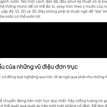
o ngành nước. Nói một cách dân dã, đầu phun kỹ thuật số là loại
ệ thống motor để có thể lắc lư, xoay tròn theo ý muốn của n
ác cấp độ 1D, 2D và 3D. Đây không phải là thuật ngữ để "lòe" k
ia nước có thể vươn tới.
ầu của những vũ điệu đơn trục
ứ đồng loạt nghiêng qua trái, rồi lại ngả qua phải như những 
thể chuyển động trên một trục duy nhất. Hãy tưởng tượng nó g
 có thể quét qua quét lại trên một mặt phẳng cố định. Để làm 