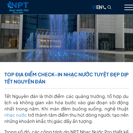
VI
EN
GIỚI THIỆU
NHẠC NƯỚC
ĐÀI PHUN NƯỚC
THIẾT BỊ
TOP ĐỊA ĐIỂM CHECK-IN NHẠC NƯỚC TUYỆT ĐẸP DỊP
TẾT NGUYÊN ĐÁN
DỰ ÁN
THIẾT KẾ & THI CÔNG
Tết Nguyên đán là thời điểm các quảng trường, tổ hợp du
lịch và không gian văn hóa bước vào giai đoạn sôi động
BLOG
nhất trong năm. Khi màn đêm buông xuống, nghệ thuật
nhạc nước
trở thành tâm điểm thu hút dòng người, tạo nên
LIÊN HỆ
những khoảnh khắc thị giác đầy ấn tượng.
Trong số đó, các công trình do
NPT Nhạc Nước Pro
thiết kế