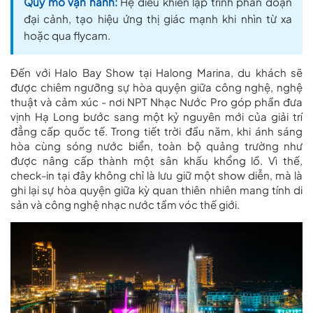
Quy mô vận hành:
Hệ điều khiển lập trình phân đoạn
đại cảnh, tạo hiệu ứng thị giác mạnh khi nhìn từ xa
hoặc qua flycam.
Đến với Halo Bay Show tại Halong Marina, du khách sẽ
được chiêm ngưỡng sự hòa quyện giữa công nghệ, nghệ
thuật và cảm xúc - nơi NPT Nhạc Nước Pro góp phần đưa
vịnh Hạ Long bước sang một kỷ nguyên mới của giải trí
đẳng cấp quốc tế. Trong tiết trời đầu năm, khi ánh sáng
hòa cùng sóng nước biển, toàn bộ quảng trường như
được nâng cấp thành một sân khấu khổng lồ. Vì thế,
check-in tại đây không chỉ là lưu giữ một show diễn, mà là
ghi lại sự hòa quyện giữa kỳ quan thiên nhiên mang tính di
sản và công nghệ nhạc nước tầm vóc thế giới.