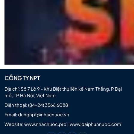
CÔNG TY NPT
Địa chỉ: Số 7 Lô 9 - Khu Biệt thự liền kề Nam Thắng, P Đại
mỗ, TP Hà Nội, Việt Nam
Điện thoại:
(84-24) 3566 6088
Email:
dungnpt@nhacnuoc.vn
Website: www.nhacnuoc.pro | www.daiphunnuoc.com