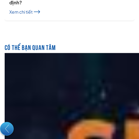
định?
Xem chi tiết
CÓ THỂ BẠN QUAN TÂM