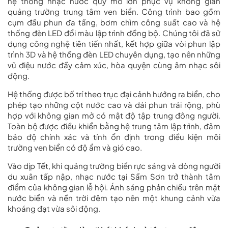
hệ thống nhạc nước quy mô lớn phục vụ không gian
quảng trường trung tâm ven biển. Công trình bao gồm
cụm đầu phun đa tầng, bơm chìm công suất cao và hệ
thống đèn LED đổi màu lập trình đồng bộ. Chúng tôi đã sử
dụng công nghệ tiên tiến nhất, kết hợp giữa vòi phun lập
trình 3D và hệ thống đèn LED chuyên dụng, tạo nên những
vũ điệu nước đầy cảm xúc, hòa quyện cùng âm nhạc sôi
động.
Hệ thống được bố trí theo trục đại cảnh hướng ra biển, cho
phép tạo những cột nước cao và dải phun trải rộng, phù
hợp với không gian mở có mật độ tập trung đông người.
Toàn bộ được điều khiển bằng hệ trung tâm lập trình, đảm
bảo độ chính xác và tính ổn định trong điều kiện môi
trường ven biển có độ ẩm và gió cao.
Vào dịp Tết, khi quảng trường biển rực sáng và dòng người
du xuân tấp nập, nhạc nước tại Sầm Sơn trở thành tâm
điểm của không gian lễ hội. Ánh sáng phản chiếu trên mặt
nước biển và nền trời đêm tạo nên một khung cảnh vừa
khoáng đạt vừa sôi động.