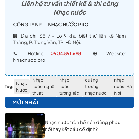
Liên hệ tư vấn thiết kế & thi công
Nhạc nước
CÔNG TY NPT - NHẠC NƯỚC PRO
🏢 Địa chỉ: Số 7 - Lô 9 khu biệt thự liền kề Nam
Thắng, P. Trung Văn, TP. Hà Nội.
📞 Hotline:
0904.891.688
| 🌐 Website:
Nhacnuoc.pro
Nhạc
nhạc
quảng
nhạc
Nhạc
Tag:
nước nghệ
nước
trường
nước Hà
Nước
thuật
tương tác
nhạc nước
Nội
MỚI NHẤT
Nhạc nước trên hồ nên dùng phao
nổi hay kết cấu cố định?