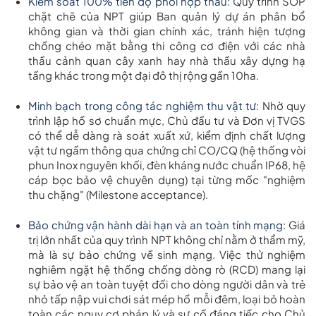
Kiểm soát 100% tiến độ phối hợp thầu:
Quy trình SOP
chặt chẽ của NPT giúp Ban quản lý dự án phân bổ
không gian và thời gian chính xác, tránh hiện tượng
chồng chéo mặt bằng thi công cơ điện với các nhà
thầu cảnh quan cây xanh hay nhà thầu xây dựng hạ
tầng khác trong một đại đô thị rộng gần 10ha.
Minh bạch trong công tác nghiệm thu vật tư:
Nhờ quy
trình lập hồ sơ chuẩn mực, Chủ đầu tư và Đơn vị TVGS
có thể dễ dàng rà soát xuất xứ, kiểm định chất lượng
vật tư ngầm thông qua chứng chỉ CO/CQ (hệ thống vòi
phun Inox nguyên khối, đèn kháng nước chuẩn IP68, hệ
cáp bọc bảo vệ chuyên dụng) tại từng mốc "nghiệm
thu chặng" (Milestone acceptance).
Bảo chứng vận hành dài hạn và an toàn tính mạng:
Giá
trị lớn nhất của quy trình NPT không chỉ nằm ở thẩm mỹ,
mà là sự bảo chứng về sinh mạng. Việc thử nghiệm
nghiêm ngặt hệ thống chống dòng rò (RCD) mang lại
sự bảo vệ an toàn tuyệt đối cho dòng người dân và trẻ
nhỏ tấp nập vui chơi sát mép hồ mỗi đêm, loại bỏ hoàn
toàn các nguy cơ pháp lý và sự cố đáng tiếc cho Chủ