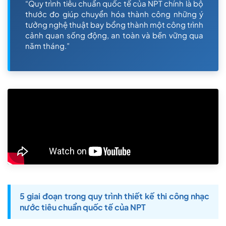
“Quy trình tiêu chuẩn quốc tế của NPT chính là bộ
thước đo giúp chuyển hóa thành công những ý
tưởng nghệ thuật bay bổng thành một công trình
cảnh quan sống động, an toàn và bền vững qua
năm tháng.”
5 giai đoạn trong quy trình thiết kế thi công nhạc
nước tiêu chuẩn quốc tế của NPT