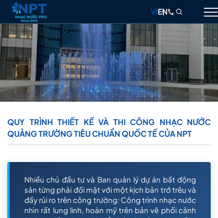
VI
EN
GIỚI THIỆU
NHẠC NƯỚC
ĐÀI PHUN NƯỚC
THIẾT BỊ
QUY TRÌNH THIẾT KẾ VÀ THI CÔNG NHẠC NƯỚC
QUẢNG TRƯỜNG TIÊU CHUẨN QUỐC TẾ CỦA NPT
DỰ ÁN
THIẾT KẾ & THI CÔNG
BLOG
Nhiều chủ đầu tư và Ban quản lý dự án bất động
sản từng phải đối mặt với một kịch bản trớ trêu và
LIÊN HỆ
đầy rủi ro trên công trường: Công trình nhạc nước
nhìn rất lung linh, hoàn mỹ trên bản vẽ phối cảnh