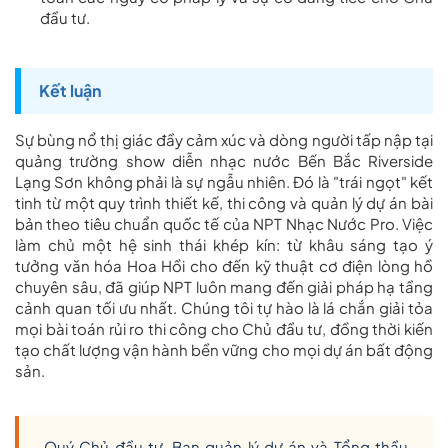
đầu tư.
Kết luận
Sự bùng nổ thị giác đầy cảm xúc và dòng người tấp nập tại
quảng trường show diễn nhạc nước Bến Bắc Riverside
Lạng Sơn không phải là sự ngẫu nhiên. Đó là "trái ngọt" kết
tinh từ một quy trình thiết kế, thi công và quản lý dự án bài
bản theo tiêu chuẩn quốc tế của NPT Nhạc Nước Pro. Việc
làm chủ một hệ sinh thái khép kín: từ khâu sáng tạo ý
tưởng văn hóa Hoa Hồi cho đến kỹ thuật cơ điện lòng hồ
chuyên sâu, đã giúp NPT luôn mang đến giải pháp hạ tầng
cảnh quan tối ưu nhất. Chúng tôi tự hào là lá chắn giải tỏa
mọi bài toán rủi ro thi công cho Chủ đầu tư, đồng thời kiến
tạo chất lượng vận hành bền vững cho mọi dự án bất động
sản.
Quý Chủ đầu tư, Ban quản lý dự án và Tổng thầu