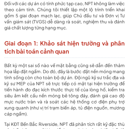
Đối với các dự án có tính phức tạp cao, NPT không làm việc
theo cảm tính. Chúng tôi thiết lập một lộ trình triển khai
gồm 5 giai đoạn mạch lạc, giúp Chủ đầu tư và Đơn vị Tư
vấn giám sát (TVGS) dễ dàng rà soát, nghiệm thu và đánh
giá chất lượng từng hạng mục.
Giai đoạn 1: Khảo sát hiện trường và phân
tích bài toán cảnh quan
Bất kỳ một sai số nào về mặt bằng cũng sẽ dẫn đến thảm
họa lắp đặt ngầm. Do đó, đây là bước đặt nền móng mang
tính sống còn cho toàn bộ dự án. Đội ngũ kỹ sư trắc địa và
kỹ sư MEP của NPT sẽ trực tiếp có mặt tại hiện trường để
tiến hành đo đạc kích thước thực tế của lòng hồ, kiểm tra
siêu âm kết cấu nền móng bê tông đáy, đánh giá cao độ
mực nước tràn và rà soát các hệ thống cơ điện phụ trợ
xung quanh (như vị trí trạm biến áp, tủ điện nguồn, mương
cáp ngầm).
Tại KĐT Bến Bắc Riverside, NPT đã phân tích rất kỹ đặc thù