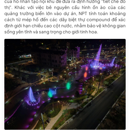
của hồ nhân tạo nội khu để đưa ra định hướng "tiết chế đô
thị". Khác với việc bê nguyên cấu hình ồn ào của các
quảng trường biển lớn vào dự án, NPT tính toán khoảng
cách từ mép hồ đến các dãy biệt thự compound để xác
định giới hạn chiều cao cột nước, nhằm bảo vệ không gian
sống yên tĩnh và sang trọng cho giới tinh hoa.