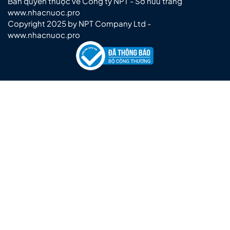
Bản quyền thuộc về Công ty NPT - Sở hữu trang
www.nhacnuoc.pro
Copyright 2025 by NPT Company Ltd -
www.nhacnuoc.pro