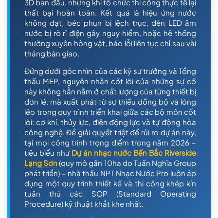
3D ban đầu, nhưng khi tổ chức thi công thực tế lại
thất bại hoàn toàn. Kết quả là hiệu ứng nước
không đạt, béc phun bị lệch trục, đèn LED âm
nước bị rò rỉ điện gây nguy hiểm, hoặc hệ thống
thường xuyên hỏng vặt, báo lỗi liên tục chỉ sau vài
tháng bàn giao.
Đứng dưới góc nhìn của các kỹ sư trưởng và Tổng
thầu MEP, nguyên nhân cốt lõi của những sự cố
này không hẳn nằm ở chất lượng của từng thiết bị
đơn lẻ, mà xuất phát từ sự thiếu đồng bộ và lỏng
lẻo trong quy trình triển khai giữa các bộ môn cốt
lõi: cơ khí, thủy lực, điện động lực và tự động hóa
công nghệ. Để giải quyết triệt để rủi ro dự án này,
tại mọi công trình trọng điểm trong năm 2026 –
tiêu biểu như
Dự án nhạc nước Bến Bắc Riverside
Lạng Sơn
(quy mô gần 10ha do Tuấn Nghĩa Group
phát triển) – nhà thầu NPT Nhạc Nước Pro luôn áp
dụng một quy trình thiết kế và thi công khép kín
tuân thủ các SOP (Standard Operating
Procedure) kỹ thuật khắt khe nhất.