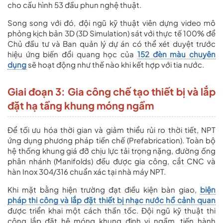
cho cấu hình 53 đầu phun nghệ thuật.
Song song với đó, đội ngũ kỹ thuật viên dựng video mô
phỏng kịch bản 3D (3D Simulation) sát với thực tế 100% để
Chủ đầu tư và Ban quản lý dự án có thể xét duyệt trước
hiệu ứng biến đổi quang học của
152 đèn màu chuyên
dụng
sẽ hoạt động như thế nào khi kết hợp với tia nước.
Giai đoạn 3: Gia công chế tạo thiết bị và lắp
đặt hạ tầng khung móng ngầm
Để tối ưu hóa thời gian và giảm thiểu rủi ro thời tiết, NPT
ứng dụng phương pháp tiền chế (Prefabrication). Toàn bộ
hệ thống khung giá đỡ chịu lực tải trọng nặng, đường ống
phân nhánh (Manifolds) đều được gia công, cắt CNC và
hàn Inox 304/316 chuẩn xác tại nhà máy NPT.
Khi mặt bằng hiện trường đạt điều kiện bàn giao,
biện
pháp thi công và lắp đặt thiết bị nhạc nước hồ cảnh quan
được triển khai một cách thần tốc. Đội ngũ kỹ thuật thi
công lắp đặt hệ móng khung định vị ngầm, tiến hành