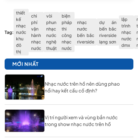
thiết
chi
vòi
biện
kế
lập
phí
phun
pháp
nhạc
dự án
nhạc
trình
vận
nhạc
thi
nước
bến bắc
Tag:
nước
nhạc
hành
nước
công
bến bắc
riverside
khu
nước
nhạc
nghệ
nhạc
riverside
lạng sơn
đô
dmx
nước
thuật
nước
thị
MỚI NHẤT
Nhạc nước trên hồ nên dùng phao
nổi hay kết cấu cố định?
Vị trí người xem và vùng bắn nước
trong show nhạc nước trên hồ