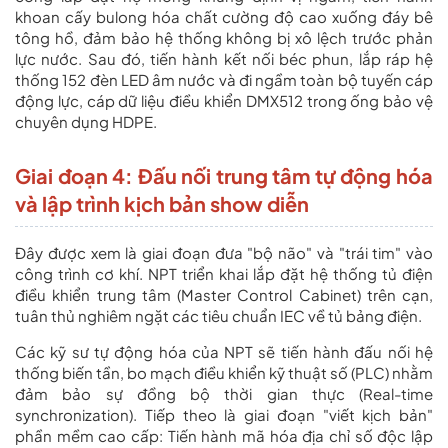
khoan cấy bulong hóa chất cường độ cao xuống đáy bê
tông hồ, đảm bảo hệ thống không bị xô lệch trước phản
lực nước. Sau đó, tiến hành kết nối béc phun, lắp ráp hệ
thống 152 đèn LED âm nước và đi ngầm toàn bộ tuyến cáp
động lực, cáp dữ liệu điều khiển DMX512 trong ống bảo vệ
chuyên dụng HDPE.
Giai đoạn 4: Đấu nối trung tâm tự động hóa
và lập trình kịch bản show diễn
Đây được xem là giai đoạn đưa "bộ não" và "trái tim" vào
công trình cơ khí. NPT triển khai lắp đặt hệ thống tủ điện
điều khiển trung tâm (Master Control Cabinet) trên cạn,
tuân thủ nghiêm ngặt các tiêu chuẩn IEC về tủ bảng điện.
Các kỹ sư tự động hóa của NPT sẽ tiến hành đấu nối hệ
thống biến tần, bo mạch điều khiển kỹ thuật số (PLC) nhằm
đảm bảo sự đồng bộ thời gian thực (Real-time
synchronization). Tiếp theo là giai đoạn "viết kịch bản"
phần mềm cao cấp: Tiến hành mã hóa địa chỉ số độc lập