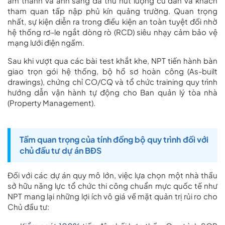
âm thanh và ánh sáng đã thu hút lượng cư dân và khách
tham quan tấp nập phủ kín quảng trường. Quan trọng
nhất, sự kiện diễn ra trong điều kiện an toàn tuyệt đối nhờ
hệ thống rơ-le ngắt dòng rò (RCD) siêu nhạy cảm bảo vệ
mạng lưới điện ngầm.
Sau khi vượt qua các bài test khắt khe, NPT tiến hành bàn
giao trọn gói hệ thống, bộ hồ sơ hoàn công (As-built
drawings), chứng chỉ CO/CQ và tổ chức training quy trình
hướng dẫn vận hành tự động cho Ban quản lý tòa nhà
(Property Management).
Tầm quan trọng của tính đồng bộ quy trình đối với
chủ đầu tư dự án BĐS
Đối với các dự án quy mô lớn, việc lựa chọn một nhà thầu
sở hữu năng lực tổ chức thi công chuẩn mực quốc tế như
NPT mang lại những lợi ích vô giá về mặt quản trị rủi ro cho
Chủ đầu tư: