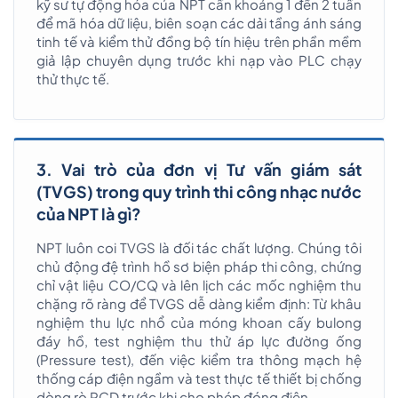
kỹ sư tự động hóa của NPT cần khoảng 1 đến 2 tuần
để mã hóa dữ liệu, biên soạn các dải tầng ánh sáng
tinh tế và kiểm thử đồng bộ tín hiệu trên phần mềm
giả lập chuyên dụng trước khi nạp vào PLC chạy
thử thực tế.
3. Vai trò của đơn vị Tư vấn giám sát
(TVGS) trong quy trình thi công nhạc nước
của NPT là gì?
NPT luôn coi TVGS là đối tác chất lượng. Chúng tôi
chủ động đệ trình hồ sơ biện pháp thi công, chứng
chỉ vật liệu CO/CQ và lên lịch các mốc nghiệm thu
chặng rõ ràng để TVGS dễ dàng kiểm định: Từ khâu
nghiệm thu lực nhổ của móng khoan cấy bulong
đáy hồ, test nghiệm thu thử áp lực đường ống
(Pressure test), đến việc kiểm tra thông mạch hệ
thống cáp điện ngầm và test thực tế thiết bị chống
dòng rò RCD trước khi cho phép đóng điện.