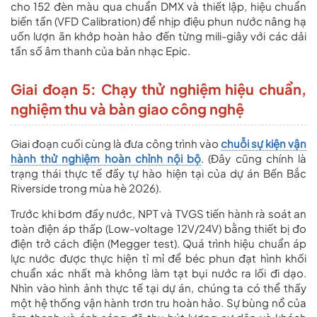
cho 152 đèn màu qua chuẩn DMX và thiết lập, hiệu chuẩn
biến tần (VFD Calibration) để nhịp điệu phun nước nâng hạ
uốn lượn ăn khớp hoàn hảo đến từng mili-giây với các dải
tần số âm thanh của bản nhạc Epic.
Giai đoạn 5: Chạy thử nghiệm hiệu chuẩn,
nghiệm thu và bàn giao công nghệ
Giai đoạn cuối cùng là đưa công trình vào
chuỗi sự kiện vận
hành thử nghiệm hoàn chỉnh nội bộ
. (Đây cũng chính là
trạng thái thực tế đầy tự hào hiện tại của dự án Bến Bắc
Riverside trong mùa hè 2026).
Trước khi bơm đầy nước, NPT và TVGS tiến hành rà soát an
toàn điện áp thấp (Low-voltage 12V/24V) bằng thiết bị đo
điện trở cách điện (Megger test). Quá trình hiệu chuẩn áp
lực nước được thực hiện tỉ mỉ để béc phun đạt hình khối
chuẩn xác nhất mà không làm tạt bụi nước ra lối đi dạo.
Nhìn vào hình ảnh thực tế tại dự án, chúng ta có thể thấy
một hệ thống vận hành trơn tru hoàn hảo. Sự bùng nổ của