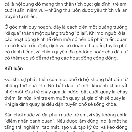
cả là nội dung đó mang tinh thần tích cực: gia đình, trẻ em,
cuối tuần, niềm vui—những thứ luôn được yêu thích và lan
truyền tự nhiên.
Ở góc nhìn quy hoạch, đây là cách biến một quảng trường
“đi qua” thành một quảng trường “ở lại”. Khi mọi người ở lại,
các hoạt động kinh tế đêm mới có nền để phát triển: quán
xá có khách ổn định, dịch vụ có doanh thu bền, tuyến phố
có danh tiếng, và chính quyền địa phương hoặc chủ đầu tư
có thêm cơ sở để mở rộng các hoạt động cộng đồng.
Kết luận
Đôi khi, sự phát triển của một phố đi bộ không bắt đầu từ
những thứ quá lớn. Nó bắt đầu từ một khoảnh khắc rất
nhỏ: một đứa trẻ chạy qua tia nước, bật cười, quay lại chạy
thêm lần nữa. Khi trẻ em muốn quay lại, gia đình sẽ quay lại.
Khi gia đình quay lại đều đặn, tuyến phố sẽ sống khỏe.
Sân chơi nước và đài phun nước trẻ em, vì vậy, không chỉ là
“điểm nhấn cảnh quan”. Nếu được làm đúng, nó là một hạ
tầng trải nghiệm: tạo mát, tạo vui, tạo ký ức, và kéo dòng