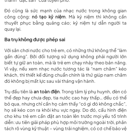
Đó cũng là sức mạnh của nhạc nước trong không gian
công cộng:
nó tạo kỷ niệm
. Mà kỷ niệm thì không cần
thuyết phục bằng quảng cáo; kỷ niệm tự dẫn người ta
quay lại.
Ba trụ không được phép sai
Với sân chơi nước cho trẻ em, có những thứ không thể “làm
gần đúng”. Bởi đối tượng sử dụng không phải người lớn
biết tự giữ an toàn, mà là trẻ em chạy nhảy theo bản năng.
Vì vậy, nếu xem nhạc nước tương tác là “nam châm” kéo
khách, thì thiết kế đúng chuẩn chính là thứ giúp nam châm
đó không bị mất lực sau vài tháng vận hành.
Trụ đầu tiên là
an toàn điện
. Trong tâm lý phụ huynh, đèn có
thể đẹp hay chưa đẹp, tia nước cao hay thấp… đều có thể
bỏ qua, nhưng chỉ cần họ cảm thấy “có gì đó không chắc”,
họ sẽ kéo con ra khỏi khu vực ngay. Do đó, cấu hình điện
cho khu trẻ em cần đặt an toàn lên trước mọi yếu tố trình
diễn: ưu tiên giải pháp phù hợp môi trường ngoài trời, phân
tách rõ vùng kỹ thuật – vùng trải nghiệm, có cơ chế bảo vệ