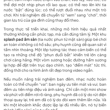
thể đợi một nhịp phun rồi lao qua; có thể reo lên khi tia
nước “bật” đúng lúc; có thể rượt đuổi nhau như một trò
chơi. Khi trải nghiệm đã chuyển từ “xem” sang “chơi”, thời
gian lưu trú của gia đình cũng thay đổi theo.
Trong thực tế triển khai, những mô hình hiệu quả nhất
thường không cần phức tạp, mà cần đúng tâm lý. Một khu
splash pad âm sàn
(tia nước phun từ mặt sàn) giúp bé chơi
an toàn vì không có hồ sâu; phụ huynh cũng dễ quan sát vì
tầm nhìn thoáng. Một lớp tương tác theo cảm biến có thể
tạo ra những chế độ “phun đuổi bắt” khiến trẻ lớn càng
chơi càng hăng. Một vòm sương hoặc đường hầm sương
lại hợp để đặt trên trục dạo chính, tạo “điểm mát” tức thì,
đồng thời cho ra hình ảnh rất đẹp trong video ngắn.
Nếu muốn nâng trải nghiệm ban đêm, nhạc nước hoàn
toàn có thể chuyển “vai”: ban ngày ưu tiên mát và vui; ban
đêm ưu tiên nhịp điệu và ánh sáng. Chỉ cần một mini show
vài phút với điểm rơi rõ ràng, phụ huynh đã có lý do rút điện
thoại quay lại, trẻ em đã có lý do đòi xem thêm lần nữa. Và
khi một khoảnh khắc được lặp lại đủ nhiều lần, nó tự biến
thành “đặc sản” của tuyến phố.