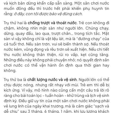
và kịch bản dừng khẩn cấp sẵn sàng. Một sân chơi nước
muốn đông đều thì trước hết phải khiến phụ huynh tin
rằng:
ở đây, con tôi được bảo vệ đúng cách
.
Trụ thứ hai là
chống trượt và thoát nước
. Trẻ con không đi
chậm, không nhìn mặt sàn như người lớn. Chúng chạy,
dừng, quay đầu, lao qua, trượt chân… trong tích tắc. Mặt
sàn vì vậy không chỉ là vật liệu lát, mà là “đường chạy” của
cả tuổi thơ. Nếu sàn trơn, vui sẽ biến thành sợ. Nếu thoát
nước kém, vũng đọng và rêu trơn sẽ xuất hiện. Nếu chi tiết
thu nước không thân thiện, rủi ro vấp, kẹt cũng tăng.
Những điều này không phải chuyện nhỏ; nó quyết định sân
chơi nước có thể vận hành ổn định qua thời gian hay
không.
Trụ thứ ba là
chất lượng nước và vệ sinh
. Người lớn có thể
chịu được nóng, nhưng rất nhạy với mùi. Trẻ em thì dễ bị
kích ứng. Vì vậy, mô hình nào cũng cần một câu trả lời rõ
ràng cho bài toán lọc - tuần hoàn - khử trùng và lịch vệ sinh
định kỳ. Điều giữ uy tín của một sân chơi nước không phải
vẻ lung linh của ngày khai trương, mà là cảm giác “sạch và
dễ chịu” sau 3 tháng, 6 tháng, 1 năm, khi lưu lượng khách