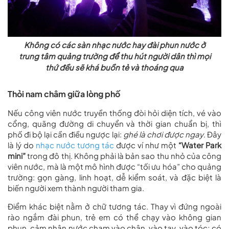
Không có các sàn nhạc nước hay đài phun nước ở
trung tâm quảng trường để thu hút người dân thì mọi
thứ đều sẽ khá buồn tẻ và thoáng qua
Thỏi nam châm giữa lòng phố
Nếu công viên nước truyền thống đòi hỏi diện tích, vé vào
cổng, quãng đường di chuyển và thời gian chuẩn bị, thì
phố đi bộ lại cần điều ngược lại:
ghé là chơi được ngay
. Đây
là lý do
nhạc nước tương tác
được ví như một
“Water Park
mini”
trong đô thị. Không phải là bản sao thu nhỏ của công
viên nước, mà là một mô hình được “tối ưu hóa” cho quảng
trường: gọn gàng, linh hoạt, dễ kiểm soát, và đặc biệt là
biến người xem thành người tham gia.
Điểm khác biệt nằm ở chữ tương tác. Thay vì đứng ngoài
rào ngắm đài phun, trẻ em có thể chạy vào không gian
phun, cảm nhận nước chạm vào chân, vào tay, vào tóc; có