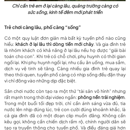
Chỉ cần trẻ em ở lại càng lâu, quảng trường càng có
sức sống, kinh tế đêm mới phát triển
Trẻ chơi càng lâu, phố càng “sống”
Có một quy luật đơn giản mà bất kỳ tuyến phố nào cũng
hiểu:
khách ở lại lâu thì dòng tiền mới chảy
. Và gia đình trẻ
là nhóm khách có khả năng ở lại lâu nếu họ được “giải bài
toán cho con”. Khi trẻ có chỗ chơi, phụ huynh có thời gian
ngồi lại. Khi phụ huynh ngồi lại, nhu cầu ăn uống, mua sắm,
dịch vụ vệ tinh sẽ tăng. Càng nhiều gia đình trẻ quay lại
theo thói quen, tuyến phố càng có nhịp sống đều đặn thay
vì chỉ đông vào những dịp đặc biệt.
Sân chơi nước còn tạo ra một thứ “tài sản vô hình” nhưng
rất mạnh trong thời đại video ngắn:
phông nền trải nghiệm
.
Trong một buổi tối đẹp trời, chỉ cần ánh sáng vừa đủ, tia
nước lên nhịp đúng lúc, trẻ con cười đúng khoảnh khắc, là
cả gia đình đã có một đoạn clip muốn đăng. Không cần
kêu gọi, không cần chiến dịch rầm rộ, chính người dân sẽ
tạo ra truyền thông cho tuyến phố. Và điều đáng giá hơn