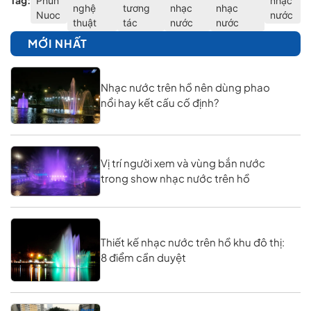
Tag:
Phun
nhạc
nghệ
tương
nhạc
nhạc
Nuoc
nước
thuật
tác
nước
nước
MỚI NHẤT
Nhạc nước trên hồ nên dùng phao
nổi hay kết cấu cố định?
Vị trí người xem và vùng bắn nước
trong show nhạc nước trên hồ
Thiết kế nhạc nước trên hồ khu đô thị:
8 điểm cần duyệt