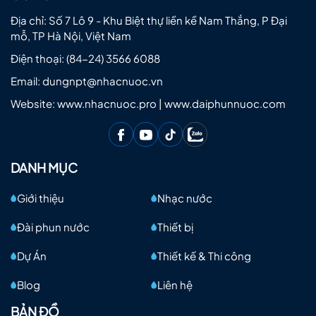
Địa chỉ: Số 7 Lô 9 - Khu Biệt thự liền kề Nam Thắng, P Đại
mỗ, TP Hà Nội, Việt Nam
Điện thoại:
(84-24) 3566 6088
Email:
dungnpt@nhacnuoc.vn
Website: www.nhacnuoc.pro | www.daiphunnuoc.com
DANH MỤC
Giới thiệu
Nhạc nước
Đài phun nước
Thiết bị
Dự Án
Thiết kế & Thi công
Blog
Liên hệ
BẢN ĐỒ