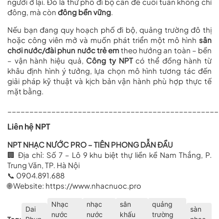
người ở lại. Đó là thứ phố đi bộ cần để cuối tuần không chỉ
đông, mà còn
đông bền vững
.
Nếu bạn đang quy hoạch phố đi bộ, quảng trường đô thị
hoặc công viên mở và muốn phát triển một mô hình
sân
chơi nước/đài phun nước trẻ em
theo hướng an toàn – bền
– vận hành hiệu quả,
Công ty NPT
có thể đồng hành từ
khâu định hình ý tưởng, lựa chọn mô hình tương tác đến
giải pháp kỹ thuật và kịch bản vận hành phù hợp thực tế
mặt bằng.
________________________________________________
Liên hệ NPT
NPT NHẠC NƯỚC PRO – TIÊN PHONG DẪN ĐẦU
🏢 Địa chỉ: Số 7 – Lô 9 khu biệt thự liền kề Nam Thắng, P.
Trung Văn, TP. Hà Nội
📞 0904.891.688
🌐 Website:
https://www.nhacnuoc.pro
Nhạc
nhạc
sân
quảng
Dai
sàn
nước
nước
khấu
trường