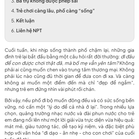
3.
Ba trụ không được phép sai
4.
Trẻ chơi càng lâu, phố càng “sống”
5.
Kết luận
6.
Liên hệ NPT
Cuối tuần, khi nhịp sống thành phố chậm lại, những gia
đình trẻ lại bắt đầu bằng một câu hỏi rất đời thường:
đi đâu
để con được chơi thật đã, mà bố mẹ vẫn yên tâm?
Không
phải ai cũng muốn chen vào trung tâm thương mại. Không
phải lúc nào cũng đủ thời gian để đưa con đi xa. Và càng
không ai muốn một điểm đến mà chỉ “đẹp để ngắm”,
nhưng trẻ em đứng nhìn vài phút rồi chán.
Bởi vậy, nếu phố đi bộ muốn đông đều và có sức sống bền
vững, nó cần một “lý do để cả nhà ở lại”. Trong nhiều lựa
chọn, quảng trường nhạc nước và đài phun nước cho trẻ
em đang nổi lên như một lời giải vừa trực diện vừa hiệu quả:
mát mẻ, giàu tương tác, dễ tạo kỷ niệm, và đặc biệt phù
hợp với văn hóa “đi dạo - ăn nhẹ - cho con chơi” của cuối