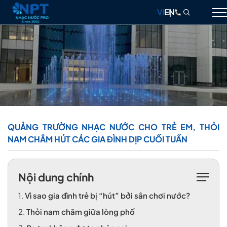
VI
EN
GIỚI THIỆU
NHẠC NƯỚC
ĐÀI PHUN NƯỚC
THIẾT BỊ
QUẢNG TRƯỜNG NHẠC NƯỚC CHO TRẺ EM, THỎI
NAM CHÂM HÚT CÁC GIA ĐÌNH DỊP CUỐI TUẦN
DỰ ÁN
THIẾT KẾ & THI CÔNG
Nội dung chính
BLOG
1.
Vì sao gia đình trẻ bị “hút” bởi sân chơi nước?
LIÊN HỆ
2.
Thỏi nam châm giữa lòng phố