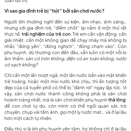
tuần đô thị.
Vì sao gia đình trẻ bị “hút” bởi sân chơi nước?
Người lớn thường nghĩ đến sự kiện, âm nhạc, ánh sáng…
nhưng với gia đình trẻ, “điểm chốt” lại nằm ở một thứ rất
thực tế:
trải nghiệm của trẻ con
. Trẻ em cần vận động, cần
giải nhiệt, cần một không gian để chạy nhảy mà không bị
nhắc “đứng yên”, “đừng nghịch”, “đừng chạm vào”. Còn
phụ huynh, dù thương con đến đâu, vẫn luôn có một nỗi lo
âm thầm:
sàn có trơn không, điện có an toàn không, nước
có sạch không?
Chỉ cần một lần trượt ngã, một lần nước bắn vào mặt khiến
trẻ hoảng, hoặc một mùi nước khó chịu, thì ấn tượng tốt
đẹp của cả tuyến phố có thể bị “đánh rơi” ngay lập tức. Vì
vậy, sân chơi nước thành công không phải là sân chơi
hoành tráng nhất, mà là sân chơi khiến phụ huynh
thả lỏng
:
để con chơi tự do, còn mình có thể ngồi quan sát, trò
chuyện, chụp vài tấm ảnh, gọi một ly nước mát… và ở lại lâu
hơn một cách tự nhiên.
Điều thú vị là khi phụ huynh yên tâm, họ không chỉ ở lại lâu