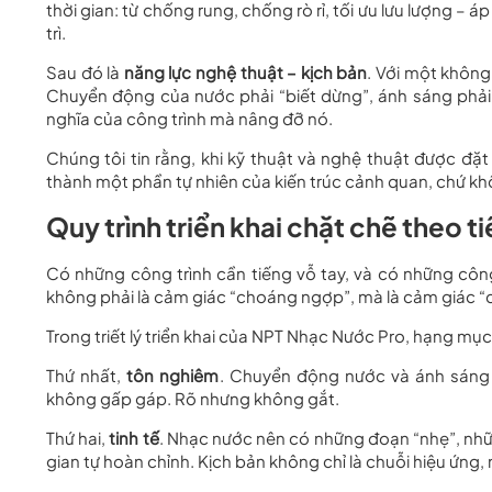
thời gian: từ chống rung, chống rò rỉ, tối ưu lưu lượng – 
trì.
Sau đó là
năng lực nghệ thuật – kịch bản
. Với một không
Chuyển động của nước phải “biết dừng”, ánh sáng phải “
nghĩa của công trình mà nâng đỡ nó.
Chúng tôi tin rằng, khi kỹ thuật và nghệ thuật được 
thành một phần tự nhiên của kiến trúc cảnh quan, chứ k
Quy trình triển khai chặt chẽ theo t
Có những công trình cần tiếng vỗ tay, và có những công 
không phải là cảm giác “choáng ngợp”, mà là cảm giác 
Trong triết lý triển khai của NPT Nhạc Nước Pro, hạng mụ
Thứ nhất,
tôn nghiêm
. Chuyển động nước và ánh sáng
không gấp gáp. Rõ nhưng không gắt.
Thứ hai,
tinh tế
. Nhạc nước nên có những đoạn “nhẹ”, nhữ
gian tự hoàn chỉnh. Kịch bản không chỉ là chuỗi hiệu ứng,