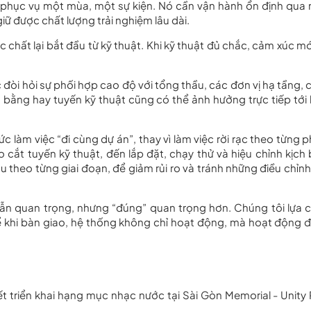
ỉ phục vụ một mùa, một sự kiện. Nó cần vận hành ổn định qua
 giữ được chất lượng trải nghiệm lâu dài.
chất lại bắt đầu từ kỹ thuật. Khi kỹ thuật đủ chắc, cảm xúc mớ
 đòi hỏi sự phối hợp cao độ với tổng thầu, các đơn vị hạ tầng, 
bằng hay tuyến kỹ thuật cũng có thể ảnh hưởng trực tiếp tới 
làm việc “đi cùng dự án”, thay vì làm việc rời rạc theo từng p
o cắt tuyến kỹ thuật, đến lắp đặt, chạy thử và hiệu chỉnh kịch 
u theo từng giai đoạn, để giảm rủi ro và tránh những điều chỉnh
 vẫn quan trọng, nhưng “đúng” quan trọng hơn. Chúng tôi lựa 
ể khi bàn giao, hệ thống không chỉ hoạt động, mà hoạt động 
t triển khai hạng mục nhạc nước tại Sài Gòn Memorial - Unity 