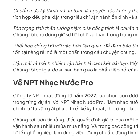
Chuẩn mực kỹ thuật và an toàn là nguyên tắc không thỏ
tích hợp đều phải đặt trong tiêu chí vận hành ổn định và a
Tôn trọng tinh thần tưởng niệm của công trình là chuẩn
Chúng tôi chủ động giữ sự tiết chế và thận trọng trong mọ
Phối hợp đồng bộ với các bên liên quan để đảm bảo tín
tồn tại riêng rẽ; nó là một phần trong câu chuyện chung.
Hậu mãi và trách nhiệm vận hành là cam kết dài hạn.
Một
Chúng tôi coi giai đoạn sau bàn giao là phần tiếp nối của
Về NPT Nhạc Nước Pro
Công ty NPT hoạt động từ
năm 2022
, lựa chọn con đườ
trong từng dự án. Với NPT Nhạc Nước Pro, “làm nhạc nước
chỉnh: từ tư vấn giải pháp, thiết kế kỹ thuật, thi công – l
Chúng tôi luôn tin rằng, điều quyết định giá trị của một
vận hành sau nhiều mùa mưa nắng. Và trong các công trì
tử tế nghề nghiệp: làm đúng việc, đúng chuẩn, đúng tinh 