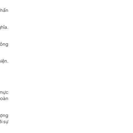
phần
hĩa.
hông
iện.
 mực
hoàn
ượng
i sự