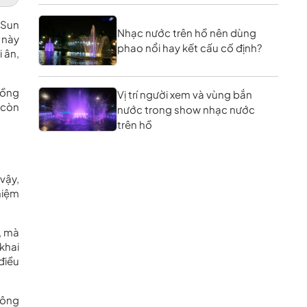
 Sun
Nhạc nước trên hồ nên dùng
 này
phao nổi hay kết cấu cố định?
 ân,
đồng
Vị trí người xem và vùng bắn
 còn
nước trong show nhạc nước
trên hồ
vậy,
hiệm
, mà
khai
điều
hông