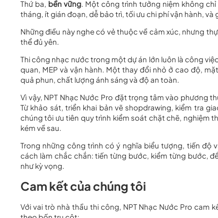
Thứ ba,
bền vững
. Một công trình tưởng niệm không ch
tháng, ít gián đoạn, dễ bảo trì, tối ưu chi phí vận hành, và
Những điều này nghe có vẻ thuộc về cảm xúc, nhưng thực 
thể đủ yên.
Thi công nhạc nước trong một dự án lớn luôn là công việc
quan, MEP và vận hành. Một thay đổi nhỏ ở cao độ, mặt 
quả phun, chất lượng ánh sáng và độ an toàn.
Vì vậy, NPT Nhạc Nước Pro đặt trọng tâm vào phương thức 
Từ khảo sát, triển khai bản vẽ shopdrawing, kiểm tra gia
chúng tôi ưu tiên quy trình kiểm soát chặt chẽ, nghiệm th
kém về sau.
Trong những công trình có ý nghĩa biểu tượng, tiến độ
cách làm chắc chắn: tiến từng bước, kiểm từng bước, đ
như kỳ vọng.
Cam kết của chúng tôi
Với vai trò nhà thầu thi công, NPT Nhạc Nước Pro cam kế
theo bốn trụ cột: