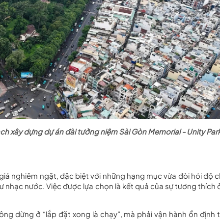
h xây dựng dự án đài tưởng niệm Sài Gòn Memorial - Unity Par
giá nghiêm ngặt, đặc biệt với những hạng mục vừa đòi hỏi độ c
ư nhạc nước. Việc được lựa chọn là kết quả của sự tương thích ở
ông dừng ở “lắp đặt xong là chạy”, mà phải vận hành ổn định 