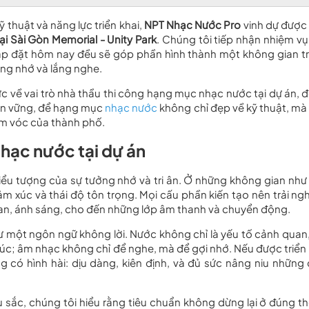
thuật và năng lực triển khai,
NPT Nhạc Nước Pro
vinh dự được
ại Sài Gòn Memorial - Unity Park
. Chúng tôi tiếp nhận nhiệm vụ
 lắp đặt hôm nay đều sẽ góp phần hình thành một không gian tri
ởng nhớ và lắng nghe.
c về vai trò nhà thầu thi công hạng mục nhạc nước tại dự án, 
 bền vững, để hạng mục
nhạc nước
không chỉ đẹp về kỹ thuật, mà
ầm vóc của thành phố.
nhạc nước tại dự án
ểu tượng của sự tưởng nhớ và tri ân. Ở những không gian như 
 xúc và thái độ tôn trọng. Mọi cấu phần kiến tạo nên trải ng
quan, ánh sáng, cho đến những lớp âm thanh và chuyển động.
ư một ngôn ngữ không lời. Nước không chỉ là yếu tố cảnh quan
xúc; âm nhạc không chỉ để nghe, mà để gợi nhớ. Nếu được triển 
có hình hài: dịu dàng, kiên định, và đủ sức nâng niu những 
âu sắc, chúng tôi hiểu rằng tiêu chuẩn không dừng lại ở đúng t