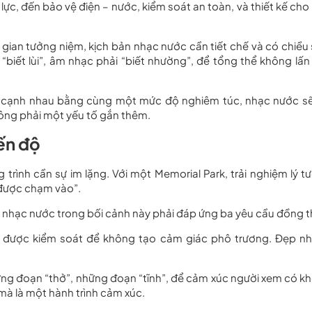
áp lực, đến bảo vệ điện – nước, kiểm soát an toàn, và thiết kế ch
 gian tưởng niệm, kịch bản nhạc nước cần tiết chế và có chiều 
biết lùi”, âm nhạc phải “biết nhường”, để tổng thể không lấn 
đặt cạnh nhau bằng cùng một mức độ nghiêm túc, nhạc nước sẽ
hông phải một yếu tố gắn thêm.
iến độ
trình cần sự im lặng. Với một Memorial Park, trải nghiệm lý t
“được chạm vào”.
c nhạc nước trong bối cảnh này phải đáp ứng ba yêu cầu đồng t
 được kiểm soát để không tạo cảm giác phô trương. Đẹp n
ng đoạn “thở”, những đoạn “tĩnh”, để cảm xúc người xem có k
 mà là một hành trình cảm xúc.