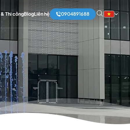
 & Thi công
Blog
Liên hệ
0904891688