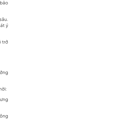
o bảo
sâu.
át ý
 trở
ưởng
hời:
hưng
hông