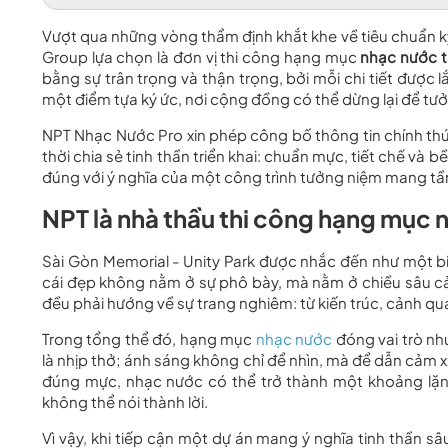
Vượt qua những vòng thẩm định khắt khe về tiêu chuẩn kỹ 
Group lựa chọn là đơn vị thi công hạng mục
nhạc nước t
bằng sự trân trọng và thận trọng, bởi mỗi chi tiết được
một điểm tựa ký ức, nơi cộng đồng có thể dừng lại để tư
NPT Nhạc Nước Pro xin phép công bố thông tin chính thứ
thời chia sẻ tinh thần triển khai: chuẩn mực, tiết chế và
đúng với ý nghĩa của một công trình tưởng niệm mang t
NPT là nhà thầu thi công hạng mục 
Sài Gòn Memorial - Unity Park được nhắc đến như một bi
cái đẹp không nằm ở sự phô bày, mà nằm ở chiều sâu cảm
đều phải hướng về sự trang nghiêm: từ kiến trúc, cảnh 
Trong tổng thể đó, hạng mục
nhạc nước
đóng vai trò nh
là nhịp thở; ánh sáng không chỉ để nhìn, mà để dẫn cảm 
đúng mực, nhạc nước có thể trở thành một khoảng lặng 
không thể nói thành lời.
Vì vậy, khi tiếp cận một dự án mang ý nghĩa tinh thần s