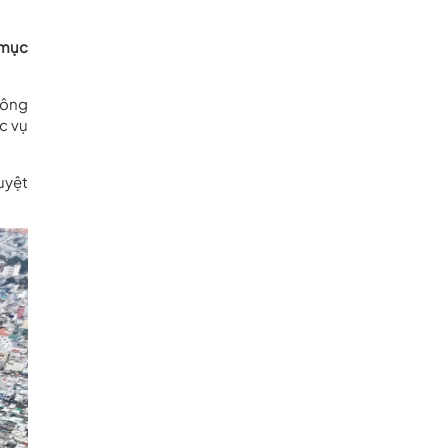
 mục
công
c vụ
uyệt