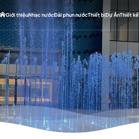
Giới thiệu
Nhạc nước
Đài phun nước
Thiết bị
Dự Án
Thiết kế