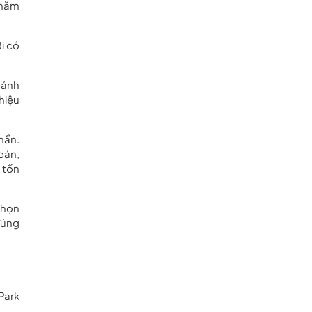
 năm
i có
cảnh
hiệu
hần.
bản,
 tốn
chọn
đúng
Park