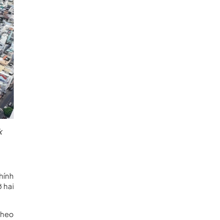
k
hính
 hai
theo