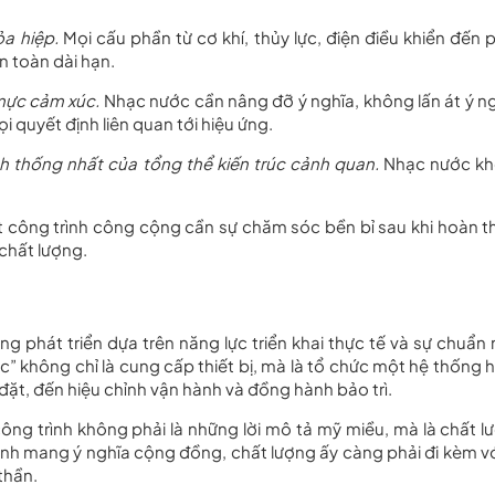
a hiệp.
Mọi cấu phần từ cơ khí, thủy lực, điện điều khiển đến 
n toàn dài hạn.
 mực cảm xúc.
Nhạc nước cần nâng đỡ ý nghĩa, không lấn át ý ng
i quyết định liên quan tới hiệu ứng.
h thống nhất của tổng thể kiến trúc cảnh quan.
Nhạc nước k
 công trình công cộng cần sự chăm sóc bền bỉ sau khi hoàn th
 chất lượng.
ng phát triển dựa trên năng lực triển khai thực tế và sự chuẩn
” không chỉ là cung cấp thiết bị, mà là tổ chức một hệ thống 
ắp đặt, đến hiệu chỉnh vận hành và đồng hành bảo trì.
 công trình không phải là những lời mô tả mỹ miều, mà là chất l
nh mang ý nghĩa cộng đồng, chất lượng ấy càng phải đi kèm vớ
thần.