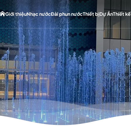
Giới thiệu
Nhạc nước
Đài phun nước
Thiết bị
Dự Án
Thiết kế