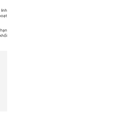
linh
hoạt
à hạn
khối