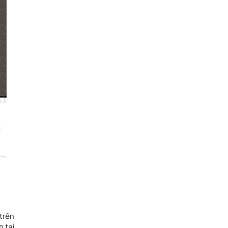
trên
 tại