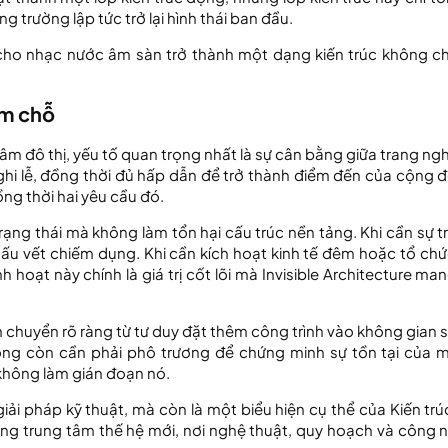
ng trường lập tức trở lại hình thái ban đầu.
m cho nhạc nước âm sàn trở thành một dạng kiến trúc không c
ếm chỗ
âm đô thị, yếu tố quan trọng nhất là sự cân bằng giữa trang ng
ghi lễ, đồng thời đủ hấp dẫn để trở thành điểm đến của cộng 
ồng thời hai yêu cầu đó.
ng thái mà không làm tổn hại cấu trúc nền tảng. Khi cần sự t
dấu vết chiếm dụng. Khi cần kích hoạt kinh tế đêm hoặc tổ chứ
h hoạt này chính là giá trị cốt lõi mà Invisible Architecture man
h chuyển rõ ràng từ tư duy đặt thêm công trình vào không gian 
hông còn cần phải phô trương để chứng minh sự tồn tại của m
 không làm gián đoạn nó.
iải pháp kỹ thuật, mà còn là một biểu hiện cụ thể của Kiến trú
ờng trung tâm thế hệ mới, nơi nghệ thuật, quy hoạch và công 