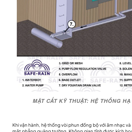
MẶT CẮT KỸ THUẬT: HỆ THỐNG H
Khi vận hành, hệ thống vòi phun đồng bộ với âm nhạc v
mặt phẳng quảng trường. Không gian tĩnh được kích hoạt 