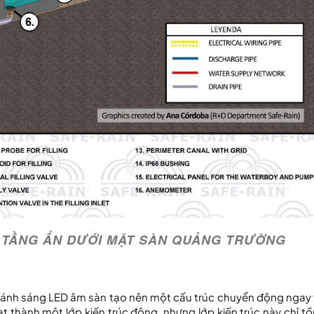
Ạ TẦNG ẨN DƯỚI MẶT SÀN QUẢNG TRƯỜNG
à ánh sáng LED âm sàn tạo nên một cấu trúc chuyển động ngay 
thành một lớp kiến trúc động, nhưng lớp kiến trúc này chỉ tồn