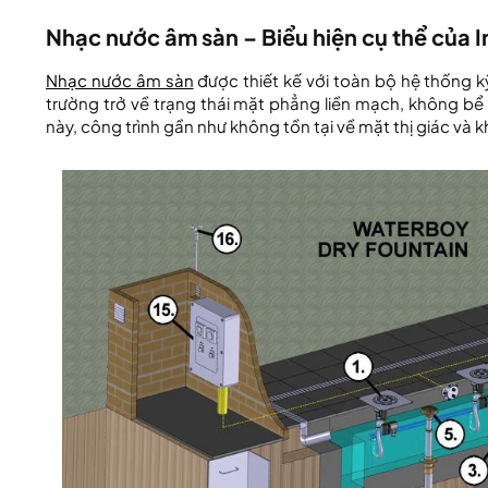
Nhạc nước âm sàn – Biểu hiện cụ thể của In
Nhạc nước âm sàn
được thiết kế với toàn bộ hệ thống k
trường trở về trạng thái mặt phẳng liền mạch, không bể 
này, công trình gần như không tồn tại về mặt thị giác và 