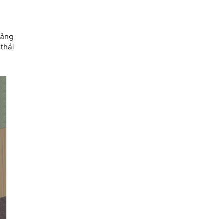
uảng
thái