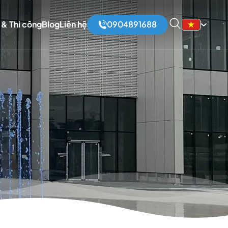
 & Thi công
Blog
Liên hệ
0904891688