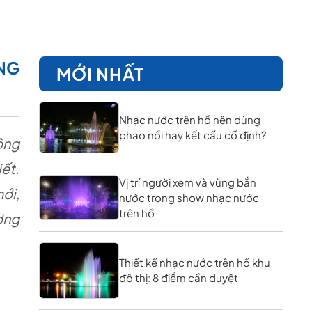
NG
MỚI NHẤT
Nhạc nước trên hồ nên dùng
phao nổi hay kết cấu cố định?
ông
iết.
Vị trí người xem và vùng bắn
ới,
nước trong show nhạc nước
trên hồ
ơng
Thiết kế nhạc nước trên hồ khu
đô thị: 8 điểm cần duyệt