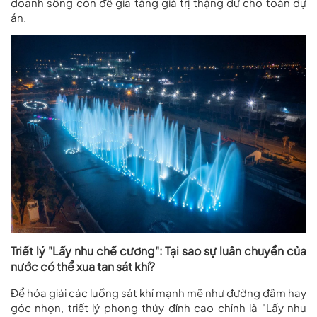
doanh sống còn để gia tăng giá trị thặng dư cho toàn dự
án.
Triết lý "Lấy nhu chế cương": Tại sao sự luân chuyển của
nước có thể xua tan sát khí?
Để hóa giải các luồng sát khí mạnh mẽ như đường đâm hay
góc nhọn, triết lý phong thủy đỉnh cao chính là "Lấy nhu