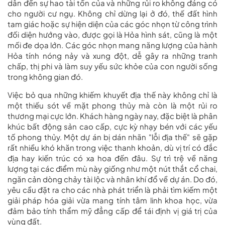
dẫn đến sự hao tài tốn của và những rủi ro không đáng có
cho người cư ngụ. Không chỉ dừng lại ở đó, thế đất hình
tam giác hoặc sự hiện diện của các góc nhọn từ công trình
đối diện hướng vào, được gọi là Hỏa hình sát, cũng là một
mối đe dọa lớn. Các góc nhọn mang năng lượng của hành
Hỏa tính nóng nảy và xung đột, dễ gây ra những tranh
chấp, thị phi và làm suy yếu sức khỏe của con người sống
trong không gian đó.
Việc bỏ qua những khiếm khuyết địa thế này không chỉ là
một thiếu sót về mặt phong thủy mà còn là một rủi ro
thương mại cực lớn. Khách hàng ngày nay, đặc biệt là phân
khúc bất động sản cao cấp, cực kỳ nhạy bén với các yếu
tố phong thủy. Một dự án bị dán nhãn "lỗi địa thế" sẽ gặp
rất nhiều khó khăn trong việc thanh khoản, dù vị trí có đắc
địa hay kiến trúc có xa hoa đến đâu. Sự trì trệ về năng
lượng tại các điểm mù này giống như một nút thắt cổ chai,
ngăn cản dòng chảy tài lộc và nhân khí đổ về dự án. Do đó,
yêu cầu đặt ra cho các nhà phát triển là phải tìm kiếm một
giải pháp hóa giải vừa mang tính tâm linh khoa học, vừa
đảm bảo tính thẩm mỹ đẳng cấp để tái định vị giá trị của
vùng đất.