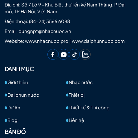
Địa chỉ: Số 7 Lô 9 - Khu Biệt thự liền kề Nam Thắng, P Đại
mỗ, TP Hà Nội, Việt Nam
Điện thoại:
(84-24) 3566 6088
Email:
dungnpt@nhacnuoc.vn
Website: www.nhacnuoc.pro | www.daiphunnuoc.com
DANH MỤC
Giới thiệu
Nhạc nước
Đài phun nước
Thiết bị
Dự Án
Thiết kế & Thi công
Blog
Liên hệ
BẢN ĐỒ