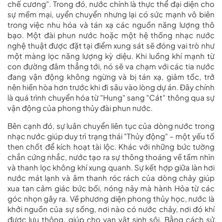
chế cương". Trong đó, nước chính là thực thể đại diện cho
sự mềm mại, uyển chuyển nhưng lại có sức mạnh vô biên
trong việc nhu hóa và tán xạ các nguồn năng lượng thô
bạo. Một đài phun nước hoặc một hệ thống nhạc nước
nghệ thuật được đặt tại điểm xung sát sẽ đóng vai trò như
một màng lọc năng lượng kỳ diệu. Khi luồng khí mạnh từ
con đường đâm thẳng tới, nó sẽ va chạm với các tia nước
đang vận động không ngừng và bị tán xạ, giảm tốc, trở
nên hiền hòa hơn trước khi đi sâu vào lòng dự án. Đây chính
là quá trình chuyển hóa từ "Hung" sang "Cát" thông qua sự
vận động của
phong thủy đài phun nước
.
Bên cạnh đó, sự luân chuyển liên tục của dòng nước trong
nhạc nước giúp duy trì trạng thái "Thủy động" – một yếu tố
then chốt để kích hoạt tài lộc. Khác với những bức tường
chắn cứng nhắc, nước tạo ra sự thông thoáng về tầm nhìn
và thanh lọc không khí xung quanh. Sự kết hợp giữa làn hơi
nước mát lạnh và âm thanh róc rách của dòng chảy giúp
xua tan cảm giác bức bối, nóng nảy mà hành Hỏa từ các
góc nhọn gây ra. Về phương diện phong thủy học, nước là
khởi nguồn của sự sống, nơi nào có nước chảy, nơi đó khí
được lưu thông, giúp cho vạn vật sinh sôi. Bằng cách sử