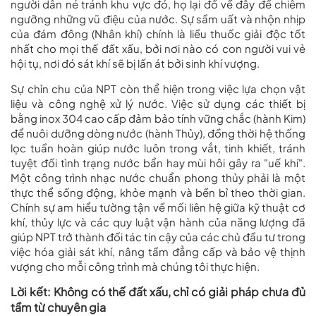
người dân né tránh khu vực đó, họ lại đổ về đây để chiêm
ngưỡng những vũ điệu của nước. Sự sầm uất và nhộn nhịp
của đám đông (Nhân khí) chính là liều thuốc giải độc tốt
nhất cho mọi thế đất xấu, bởi nơi nào có con người vui vẻ
hội tụ, nơi đó sát khí sẽ bị lấn át bởi sinh khí vượng.
Sự chỉn chu của NPT còn thể hiện trong việc lựa chọn vật
liệu và công nghệ xử lý nước. Việc sử dụng các thiết bị
bằng inox 304 cao cấp đảm bảo tính vững chắc (hành Kim)
để nuôi dưỡng dòng nước (hành Thủy), đồng thời hệ thống
lọc tuần hoàn giúp nước luôn trong vắt, tinh khiết, tránh
tuyệt đối tình trạng nước bẩn hay mùi hôi gây ra "uế khí".
Một công trình nhạc nước chuẩn phong thủy phải là một
thực thể sống động, khỏe mạnh và bền bỉ theo thời gian.
Chính sự am hiểu tường tận về mối liên hệ giữa kỹ thuật cơ
khí, thủy lực và các quy luật vận hành của năng lượng đã
giúp NPT trở thành đối tác tin cậy của các chủ đầu tư trong
việc hóa giải sát khí, nâng tầm đẳng cấp và bảo vệ thịnh
vượng cho mỗi công trình mà chúng tôi thực hiện.
Lời kết: Không có thế đất xấu, chỉ có giải pháp chưa đủ
tầm từ chuyên gia