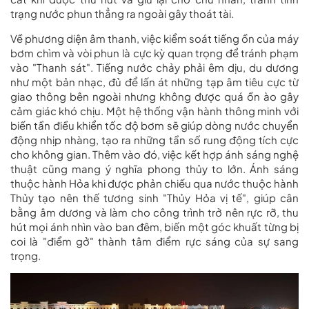
trạng nước phun thẳng ra ngoài gây thoát tài.
Về phương diện âm thanh, việc kiểm soát tiếng ồn của máy
bơm chìm và vòi phun là cực kỳ quan trọng để tránh phạm
vào "Thanh sát". Tiếng nước chảy phải êm dịu, du dương
như một bản nhạc, đủ để lấn át những tạp âm tiêu cực từ
giao thông bên ngoài nhưng không được quá ồn ào gây
cảm giác khó chịu. Một hệ thống vận hành thông minh với
biến tần điều khiển tốc độ bơm sẽ giúp dòng nước chuyển
động nhịp nhàng, tạo ra những tần số rung động tích cực
cho không gian. Thêm vào đó, việc kết hợp ánh sáng nghệ
thuật cũng mang ý nghĩa phong thủy to lớn. Ánh sáng
thuộc hành Hỏa khi được phản chiếu qua nước thuộc hành
Thủy tạo nên thế tương sinh "Thủy Hỏa vị tế", giúp cân
bằng âm dương và làm cho công trình trở nên rực rỡ, thu
hút mọi ánh nhìn vào ban đêm, biến một góc khuất từng bị
coi là "điểm gở" thành tâm điểm rực sáng của sự sang
trọng.