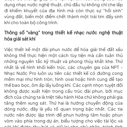
dụng nhạc nước nghệ thuật, chủ đầu tư không chỉ che lấp
đi khiếm khuyết của địa hình mà còn thực sự "hồi sinh"
vùng đất, biến một điểm chết thành một trái tim đầy sinh
khí cho toàn bộ công trình.
Thông số "vàng" trong thiết kế nhạc nước nghệ thuật
hóa giải sát khí
Việc thiết kế một đài phun nước để hóa giải thế đất xấu
không thể thực hiện một cách tùy tiện mà cần tuân thủ
những nguyên tắc kỹ thuật và phong thủy khắt khe. Thứ
nhất là về hình khối kiến trúc, các chuyên gia của
NPT -
Nhạc Nước Pro
luôn ưu tiên các thiết kế có đường cong
mềm mại như hình tròn, hình oval hoặc hình cung để tạo
thế bao bọc, ôm ấp lấy luồng khí. Các cạnh nhọn tuyệt đối
không được xuất hiện trong cấu trúc đài phun, bởi mục
đích của chúng ta là triệt tiêu hành Hỏa chứ không phải gia
tăng thêm xung sát. Thứ hai là hướng chuyển động của
dòng nước, đây là yếu tố quan trọng bậc nhất. Các tia
nước nên được lập trình để phun hướng tâm hoặc phun
vòm vào phía trong dự án, biểu tượng cho việc tài lộc và
cát khí được thu hút và giữ lại cho chủ nhân, tránh tình