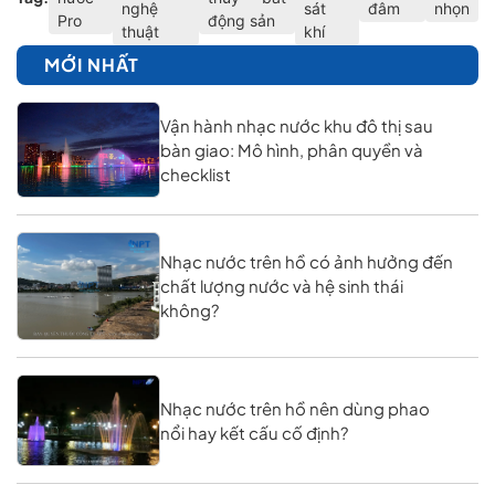
nghệ
sát
đâm
nhọn
Pro
động sản
thuật
khí
MỚI NHẤT
Vận hành nhạc nước khu đô thị sau
bàn giao: Mô hình, phân quyền và
checklist
Nhạc nước trên hồ có ảnh hưởng đến
chất lượng nước và hệ sinh thái
không?
Nhạc nước trên hồ nên dùng phao
nổi hay kết cấu cố định?