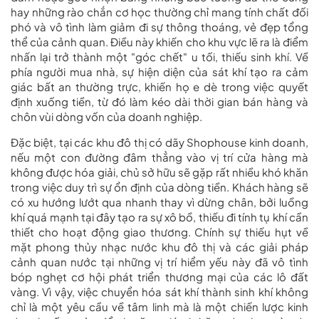
hay những rào chắn cơ học thường chỉ mang tính chất đối
phó và vô tình làm giảm đi sự thông thoáng, vẻ đẹp tổng
thể của cảnh quan. Điều này khiến cho khu vực lẽ ra là điểm
nhấn lại trở thành một "góc chết" u tối, thiếu sinh khí. Về
phía người mua nhà, sự hiện diện của sát khí tạo ra cảm
giác bất an thường trực, khiến họ e dè trong việc quyết
định xuống tiền, từ đó làm kéo dài thời gian bán hàng và
chôn vùi dòng vốn của doanh nghiệp.
Đặc biệt, tại các khu đô thị có dãy Shophouse kinh doanh,
nếu một con đường đâm thẳng vào vị trí cửa hàng mà
không được hóa giải, chủ sở hữu sẽ gặp rất nhiều khó khăn
trong việc duy trì sự ổn định của dòng tiền. Khách hàng sẽ
có xu hướng lướt qua nhanh thay vì dừng chân, bởi luồng
khí quá mạnh tại đây tạo ra sự xô bồ, thiếu đi tính tụ khí cần
thiết cho hoạt động giao thương. Chính sự thiếu hụt về
mặt
phong thủy nhạc nước khu đô thị
và các giải pháp
cảnh quan nước tại những vị trí hiểm yếu này đã vô tình
bóp nghẹt cơ hội phát triển thương mại của các lô đất
vàng. Vì vậy, việc chuyển hóa sát khí thành sinh khí không
chỉ là một yêu cầu về tâm linh mà là một chiến lược kinh