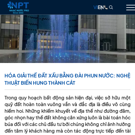
VI
EN
GIỚI THIỆU
NHẠC NƯỚC
ĐÀI PHUN NƯỚC
THIẾT BỊ
HÓA GIẢI THẾ ĐẤT XẤU BẰNG ĐÀI PHUN NƯỚC: NGHỆ
THUẬT BIẾN HUNG THÀNH CÁT
DỰ ÁN
THIẾT KẾ & THI CÔNG
Trong quy hoạch bất động sản hiện đại, việc sở hữu một
quỹ đất hoàn toàn vuông vắn và đắc địa là điều vô cùng
BLOG
hiếm hoi. Những khiếm khuyết về địa thế như đường đâm,
góc nhọn hay thế đất không cân xứng luôn là bài toán hóc
LIÊN HỆ
búa đối với các chủ đầu tư bởi chúng không chỉ ảnh hưởng
đến tâm lý khách hàng mà còn tác động trực tiếp đến tài