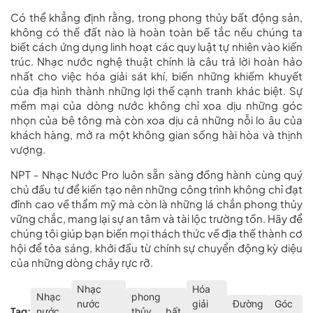
Có thể khẳng định rằng, trong phong thủy bất động sản,
không có thế đất nào là hoàn toàn bế tắc nếu chúng ta
biết cách ứng dụng linh hoạt các quy luật tự nhiên vào kiến
trúc. Nhạc nước nghệ thuật chính là câu trả lời hoàn hảo
nhất cho việc hóa giải sát khí, biến những khiếm khuyết
của địa hình thành những lợi thế cạnh tranh khác biệt. Sự
mềm mại của dòng nước không chỉ xoa dịu những góc
nhọn của bê tông mà còn xoa dịu cả những nỗi lo âu của
khách hàng, mở ra một không gian sống hài hòa và thịnh
vượng.
NPT - Nhạc Nước Pro
luôn sẵn sàng đồng hành cùng quý
chủ đầu tư để kiến tạo nên những công trình không chỉ đạt
đỉnh cao về thẩm mỹ mà còn là những lá chắn phong thủy
vững chắc, mang lại sự an tâm và tài lộc trường tồn. Hãy để
chúng tôi giúp bạn biến mọi thách thức về địa thế thành cơ
hội để tỏa sáng, khởi đầu từ chính sự chuyển động kỳ diệu
của những dòng chảy rực rỡ.
Nhạc
Hóa
Nhạc
phong
nước
giải
Đường
Góc
Tag:
nước
thủy bất