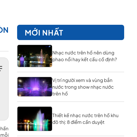
GÒN
MỚI NHẤT
Nhạc nước trên hồ nên dùng
phao nổi hay kết cấu cố định?
Vị trí người xem và vùng bắn
nước trong show nhạc nước
trên hồ
Thiết kế nhạc nước trên hồ khu
đô thị: 8 điểm cần duyệt
phần
 mỗi