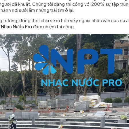
người đã khuất. Chúng tôi đang thi công với 200% sự tập trun
hành nơi sưởi ấm những trái tim ở lại.
ng trường, đồng thời chia sẻ rõ hơn về ý nghĩa nhân văn của dự 
 Nhạc Nước Pro
đảm nhiệm thi công.