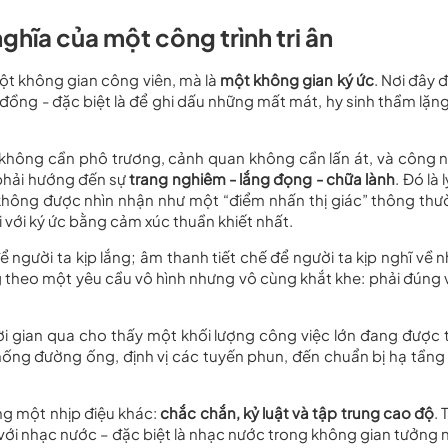
ghĩa của một công trình tri ân
một không gian công viên, mà là
một không gian ký ức
. Nơi đây 
g đồng - đặc biệt là để ghi dấu những mất mát, hy sinh thầm lặn
c không cần phô trương, cảnh quan không cần lấn át, và công 
phải hướng đến sự
trang nghiêm - lắng đọng - chữa lành
. Đó là 
không được nhìn nhận như một “điểm nhấn thị giác” thông thư
i với ký ức bằng cảm xúc thuần khiết nhất.
người ta kịp lắng; âm thanh tiết chế để người ta kịp nghĩ về n
g theo một yêu cầu vô hình nhưng vô cùng khắt khe: phải đúng v
i gian qua cho thấy một khối lượng công việc lớn đang được t
 thống đường ống, định vị các tuyến phun, đến chuẩn bị hạ tầng
g một nhịp điệu khác:
chắc chắn, kỷ luật và tập trung cao độ
.
i với nhạc nước – đặc biệt là nhạc nước trong không gian tưởng 