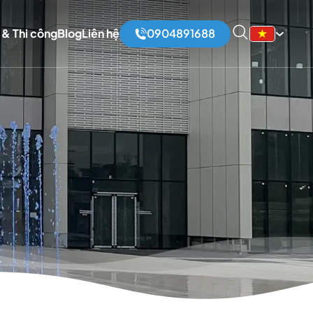
 & Thi công
Blog
Liên hệ
0904891688