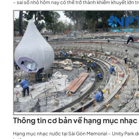
– sai số nhỏ hôm nay có thể trở thành khiếm khuyết lớn t
Thông tin cơ bản về hạng mục nhạc 
Hạng mục nhạc nước tại Sài Gòn Memorial – Unity Park 