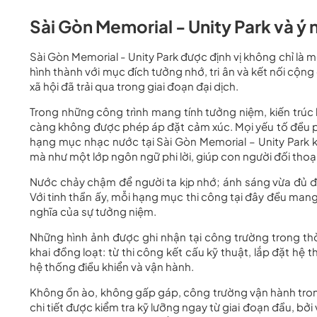
Sài Gòn Memorial - Unity Park và ý n
Sài Gòn Memorial - Unity Park được định vị không chỉ là 
hình thành với mục đích tưởng nhớ, tri ân và kết nối cộn
xã hội đã trải qua trong giai đoạn đại dịch.
Trong những công trình mang tính tưởng niệm, kiến trú
càng không được phép áp đặt cảm xúc. Mọi yếu tố đều 
hạng mục nhạc nước tại Sài Gòn Memorial – Unity Park 
mà như một lớp ngôn ngữ phi lời, giúp con người đối thoạ
Nước chảy chậm để người ta kịp nhớ; ánh sáng vừa đủ để 
Với tinh thần ấy, mỗi hạng mục thi công tại đây đều man
nghĩa của sự tưởng niệm.
Những hình ảnh được ghi nhận tại công trường trong thờ
khai đồng loạt: từ thi công kết cấu kỹ thuật, lắp đặt hệ
hệ thống điều khiển và vận hành.
Không ồn ào, không gấp gáp, công trường vận hành tron
chi tiết được kiểm tra kỹ lưỡng ngay từ giai đoạn đầu, bở