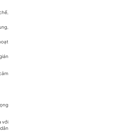
chế,
ung,
hoạt
 gián
 cảm
rọng
 với
 dân