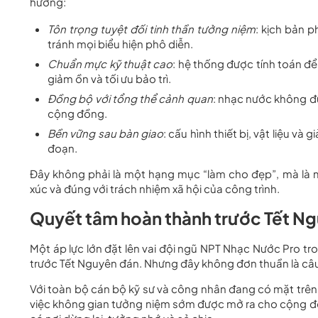
hướng:
Tôn trọng tuyệt đối tinh thần tưởng niệm
: kịch bản 
tránh mọi biểu hiện phô diễn.
Chuẩn mực kỹ thuật cao
: hệ thống được tính toán để
giảm ồn và tối ưu bảo trì.
Đồng bộ với tổng thể cảnh quan
: nhạc nước không đứ
cộng đồng.
Bền vững sau bàn giao
: cấu hình thiết bị, vật liệu và
đoạn.
Đây không phải là một hạng mục “làm cho đẹp”, mà là
xúc và đúng với trách nhiệm xã hội của công trình.
Quyết tâm hoàn thành trước Tết N
Một áp lực lớn đặt lên vai đội ngũ NPT Nhạc Nước Pro t
trước Tết Nguyên đán. Nhưng đây không đơn thuần là câu
Với toàn bộ cán bộ kỹ sư và công nhân đang có mặt trên
việc không gian tưởng niệm sớm được mở ra cho cộng đ