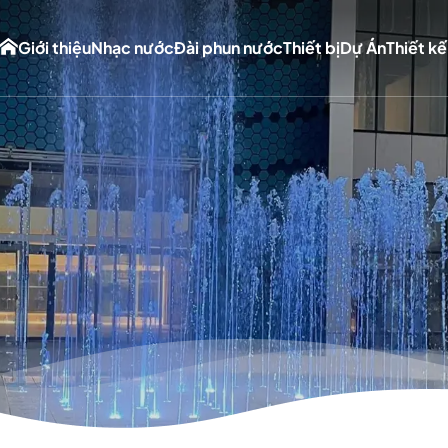
Giới thiệu
Nhạc nước
Đài phun nước
Thiết bị
Dự Án
Thiết kế