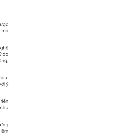
được
g mà
nghệ
lý do
ờng,
hau.
ới ý
riển
 cho
 Từng
niệm