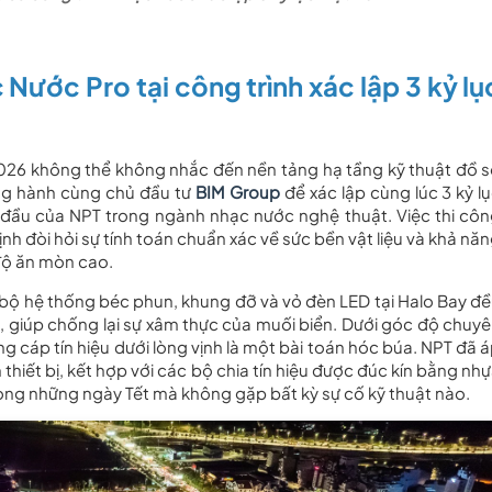
Nước Pro tại công trình xác lập 3 kỷ lụ
2026 không thể không nhắc đến nền tảng hạ tầng kỹ thuật đồ 
g hành cùng chủ đầu tư
BIM Group
để xác lập cùng lúc 3 kỷ l
 đầu của NPT trong ngành nhạc nước nghệ thuật. Việc thi cô
h đòi hỏi sự tính toán chuẩn xác về sức bền vật liệu và khả nă
 độ ăn mòn cao.
 bộ hệ thống béc phun, khung đỡ và vỏ đèn LED tại Halo Bay đ
, giúp chống lại sự xâm thực của muối biển. Dưới góc độ chuy
ống cáp tín hiệu dưới lòng vịnh là một bài toán hóc búa. NPT đã 
hiết bị, kết hợp với các bộ chia tín hiệu được đúc kín bằng nh
ong những ngày Tết mà không gặp bất kỳ sự cố kỹ thuật nào.