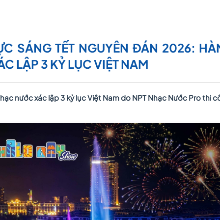
C SÁNG TẾT NGUYÊN ĐÁN 2026: HÀ
C LẬP 3 KỶ LỤC VIỆT NAM
c nước xác lập 3 kỷ lục Việt Nam do NPT Nhạc Nước Pro thi c