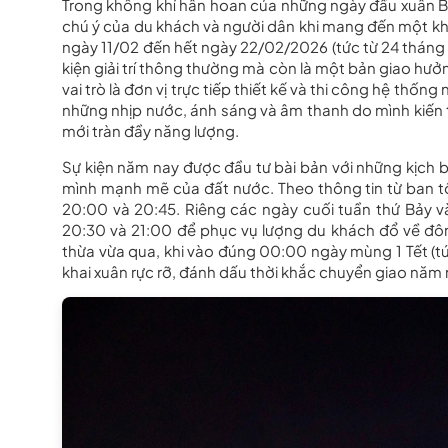
Trong không khí hân hoan của những ngày đầu xuân 
chú ý của du khách và người dân khi mang đến một khô
ngày 11/02 đến hết ngày 22/02/2026 (tức từ 24 tháng
kiện giải trí thông thường mà còn là một bản giao hưởn
vai trò là đơn vị trực tiếp thiết kế và thi công hệ thống
những nhịp nước, ánh sáng và âm thanh do mình kiến
mới tràn đầy năng lượng.
Sự kiện năm nay được đầu tư bài bản với những kịch b
mình mạnh mẽ của đất nước. Theo thông tin từ ban tổ
20:00 và 20:45. Riêng các ngày cuối tuần thứ Bảy và
20:30 và 21:00 để phục vụ lượng du khách đổ về đô
thừa vừa qua, khi vào đúng 00:00 ngày mùng 1 Tết (t
khai xuân rực rỡ, đánh dấu thời khắc chuyển giao năm