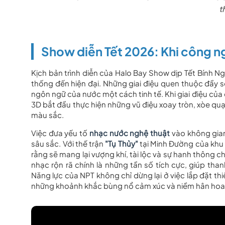
t
Show diễn Tết 2026: Khi công 
Kịch bản trình diễn của Halo Bay Show dịp Tết Bính N
thống đến hiện đại. Những giai điệu quen thuộc đầy
ngôn ngữ của nước một cách tinh tế. Khi giai điệu của
3D bắt đầu thực hiện những vũ điệu xoay tròn, xòe qu
màu sắc.
Việc đưa yếu tố
nhạc nước nghệ thuật
vào không gian 
sâu sắc. Với thế trận
"Tụ Thủy"
tại Minh Đường của khu đ
rằng sẽ mang lại vượng khí, tài lộc và sự hanh thông 
nhạc rộn rã chính là những tần số tích cực, giúp th
Năng lực của NPT không chỉ dừng lại ở việc lắp đặt th
những khoảnh khắc bùng nổ cảm xúc và niềm hân ho