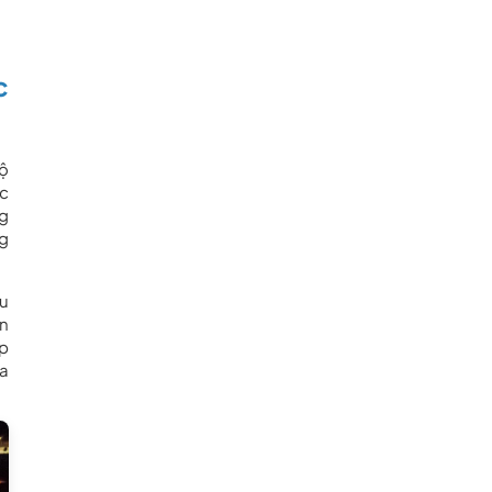
c
sộ
ục
ng
ng
ều
ên
áp
ựa