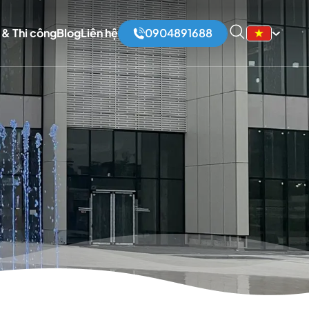
 & Thi công
Blog
Liên hệ
0904891688