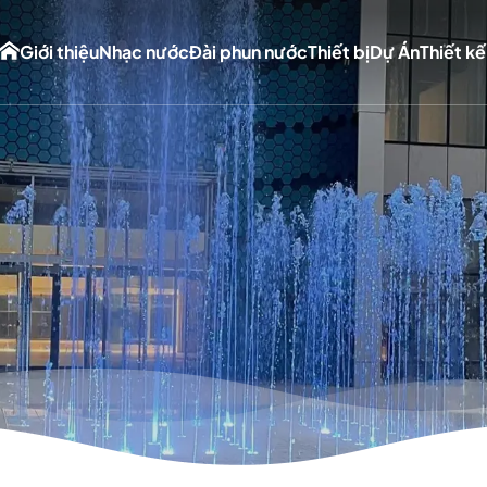
Giới thiệu
Nhạc nước
Đài phun nước
Thiết bị
Dự Án
Thiết kế