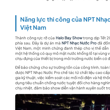
Năng lực thi công của NPT Nhạc 
Việt Nam
Thành công rực rỡ của
Halo Bay Show
trong dịp Tết 
phía sau. Đây là dự án mà
NPT Nhạc Nước Pro
đã đồn
Việt Nam, một minh chứng đanh thép cho vị thế dẫn
một hệ thống có quy mô mặt nước khổng lồ tại vùng vịn
chịu đựng của thiết bị trong môi trường nước biển có
Để bảo chứng cho sự trường tồn của công trình, toàn
được NPT Nhạc Nước Pro chế tác từ chất liệu cao cấp
gia kỹ thuật, việc kiểm soát các mối nối điện và hệ th
dụng tiêu chuẩn chống nước tuyệt đối cho hàng nghìn t
chịu nhiệt, đảm bảo show diễn vận hành xuyên suốt tr