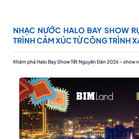
NHẠC NƯỚC HALO BAY SHOW RỰ
TRÌNH CẢM XÚC TỪ CÔNG TRÌNH XÁ
Khám phá Halo Bay Show Tết Nguyên Đán 2026 – show nhạ