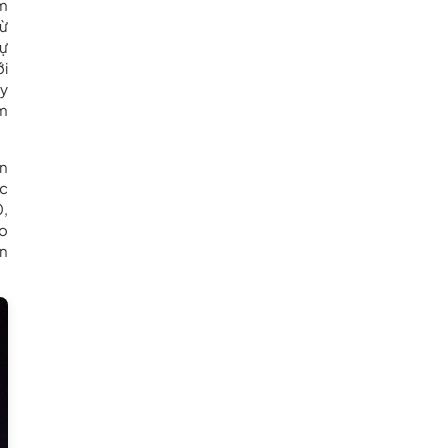
ểm
từ
sự
ới
ấy
ăm
ơn
úc
0,
ao
ễn