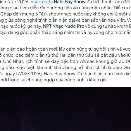
Bính Ngọ 2026,
nhạc nước
Halo Bay Show
đã trở thành tâm đi
ng gian trình diễn đa phương tiện vô cùng mãn nhãn. Diễn ra 
 Chạp đến mùng 6 Tết), show nhạc nước này không chỉ là một 
g giữa công nghệ trình diễn hiện đại và bản sắc văn hóa Việt. V
 nhạc nước kỷ lục này,
NPT Nhạc Nước Pro
vô cùng tự hào khi th
 tạo đang góp phần thắp sáng niềm tin và hy vọng cho một n
ản biên đạo hoàn toàn mới, lấy cảm hứng từ sự hồi sinh và vư
 chức, các đêm diễn từ thứ Hai đến thứ Sáu sẽ bắt đầu vào l
 Chủ Nhật, lịch trình sẽ dày đặc hơn với các khung giờ 20:0
ng đảo. Đặc biệt, khoảnh khắc bùng nổ nhất chính là đêm Gi
ức ngày 17/02/2026), Halo Bay Show đã thực hiện màn trình di
 mới trong sự choáng ngợp của hàng nghìn khán giả.