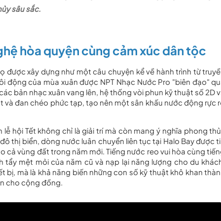
hủy sâu sắc.
nghệ hòa quyện cùng cảm xúc dân tộc
gọ được xây dựng như một câu chuyện kể về hành trình từ truy
 sôi động của mùa xuân được NPT Nhạc Nước Pro "biên đạo" q
 các bản nhạc xuân vang lên, hệ thống vòi phun kỹ thuật số 2D 
ạt và đan chéo phức tạp, tạo nên một sân khấu nước động rực 
lễ hội Tết không chỉ là giải trí mà còn mang ý nghĩa phong th
ô thị biển, dòng nước luân chuyển liên tục tại Halo Bay được t
cho cả vùng đất trong năm mới. Tiếng nước reo vui hòa cùng tiế
anh tẩy mệt mỏi của năm cũ và nạp lại năng lượng cho du khác
iết bị, mà là khả năng biến những con số kỹ thuật khô khan thà
an cho cộng đồng.