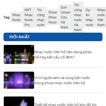
Thi
Sun
NPT
Thi
công
Dự
Nhạc
Show
Urban
Nhạc
Nhạc
công
nhạc
án
nước
Tag:
Nhac
City
Nước
Nước
nhạc
nước
nhạc
Việt
Nuoc
Hà
Pro
nước
Hà
nước
Nam
Nam
Nam
MỚI NHẤT
Nhạc nước trên hồ nên dùng phao
nổi hay kết cấu cố định?
Vị trí người xem và vùng bắn nước
trong show nhạc nước trên hồ
Thiết kế nhạc nước trên hồ khu đô thị: