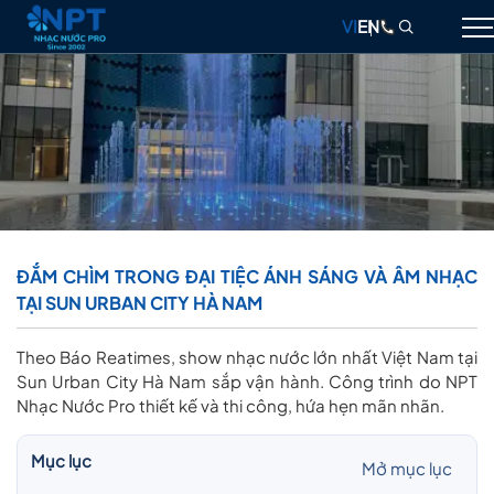
VI
EN
GIỚI THIỆU
NHẠC NƯỚC
ĐÀI PHUN NƯỚC
THIẾT BỊ
ĐẮM CHÌM TRONG ĐẠI TIỆC ÁNH SÁNG VÀ ÂM NHẠC
TẠI SUN URBAN CITY HÀ NAM
DỰ ÁN
THIẾT KẾ & THI CÔNG
Theo Báo Reatimes, show nhạc nước lớn nhất Việt Nam tại
Sun Urban City Hà Nam sắp vận hành. Công trình do NPT
BLOG
Nhạc Nước Pro thiết kế và thi công, hứa hẹn mãn nhãn.
LIÊN HỆ
Mục lục
Mở mục lục