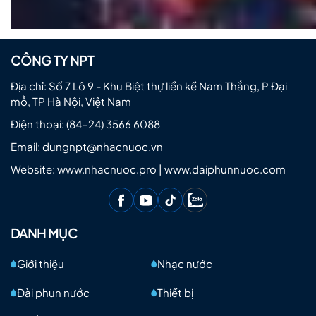
CÔNG TY NPT
Địa chỉ: Số 7 Lô 9 - Khu Biệt thự liền kề Nam Thắng, P Đại
mỗ, TP Hà Nội, Việt Nam
Điện thoại:
(84-24) 3566 6088
Email:
dungnpt@nhacnuoc.vn
Website: www.nhacnuoc.pro | www.daiphunnuoc.com
DANH MỤC
Giới thiệu
Nhạc nước
Đài phun nước
Thiết bị