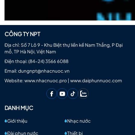
CÔNG TY NPT
Địa chỉ: Số 7 Lô 9 - Khu Biệt thự liền kề Nam Thắng, P Đại
mỗ, TP Hà Nội, Việt Nam
Điện thoại:
(84-24) 3566 6088
Email:
dungnpt@nhacnuoc.vn
Website: www.nhacnuoc.pro | www.daiphunnuoc.com
DANH MỤC
Giới thiệu
Nhạc nước
Đài phun nước
Thiết bị