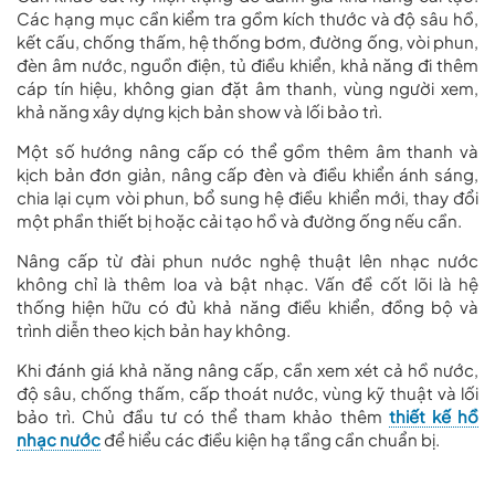
Các hạng mục cần kiểm tra gồm kích thước và độ sâu hồ,
kết cấu, chống thấm, hệ thống bơm, đường ống, vòi phun,
đèn âm nước, nguồn điện, tủ điều khiển, khả năng đi thêm
cáp tín hiệu, không gian đặt âm thanh, vùng người xem,
khả năng xây dựng kịch bản show và lối bảo trì.
Một số hướng nâng cấp có thể gồm thêm âm thanh và
kịch bản đơn giản, nâng cấp đèn và điều khiển ánh sáng,
chia lại cụm vòi phun, bổ sung hệ điều khiển mới, thay đổi
một phần thiết bị hoặc cải tạo hồ và đường ống nếu cần.
Nâng cấp từ đài phun nước nghệ thuật lên nhạc nước
không chỉ là thêm loa và bật nhạc. Vấn đề cốt lõi là hệ
thống hiện hữu có đủ khả năng điều khiển, đồng bộ và
trình diễn theo kịch bản hay không.
Khi đánh giá khả năng nâng cấp, cần xem xét cả hồ nước,
độ sâu, chống thấm, cấp thoát nước, vùng kỹ thuật và lối
bảo trì. Chủ đầu tư có thể tham khảo thêm
thiết kế hồ
nhạc nước
để hiểu các điều kiện hạ tầng cần chuẩn bị.