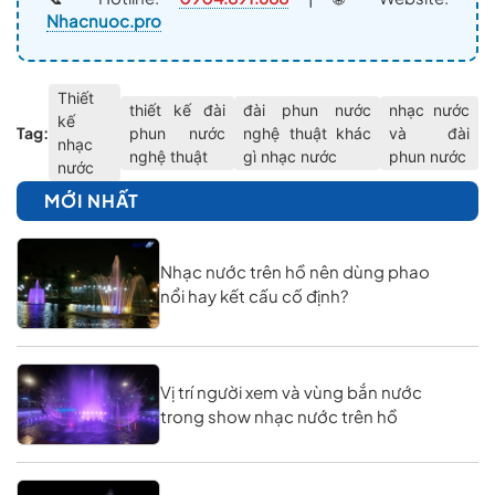
Nhacnuoc.pro
Thiết
thiết kế đài
đài phun nước
nhạc nước
kế
Tag:
phun nước
nghệ thuật khác
và đài
nhạc
nghệ thuật
gì nhạc nước
phun nước
nước
MỚI NHẤT
Nhạc nước trên hồ nên dùng phao
nổi hay kết cấu cố định?
Vị trí người xem và vùng bắn nước
trong show nhạc nước trên hồ