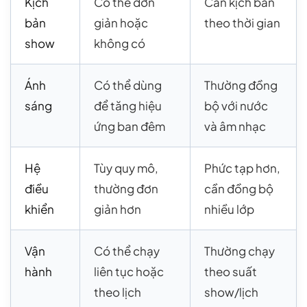
Kịch
Có thể đơn
Cần kịch bản
bản
giản hoặc
theo thời gian
show
không có
Ánh
Có thể dùng
Thường đồng
sáng
để tăng hiệu
bộ với nước
ứng ban đêm
và âm nhạc
Hệ
Tùy quy mô,
Phức tạp hơn,
điều
thường đơn
cần đồng bộ
khiển
giản hơn
nhiều lớp
Vận
Có thể chạy
Thường chạy
hành
liên tục hoặc
theo suất
theo lịch
show/lịch