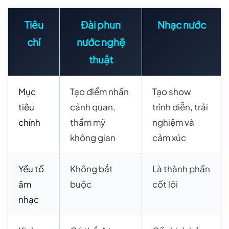
Tiêu
Đài phun
Nhạc nước
chí
nước nghệ
thuật
Mục
Tạo điểm nhấn
Tạo show
tiêu
cảnh quan,
trình diễn, trải
chính
thẩm mỹ
nghiệm và
không gian
cảm xúc
Yếu tố
Không bắt
Là thành phần
âm
buộc
cốt lõi
nhạc