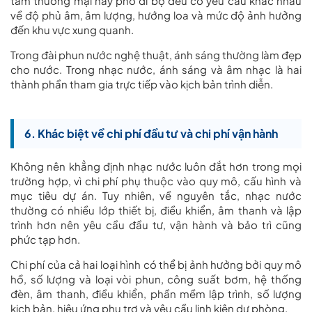
tâm thương mại hay phố đi bộ đều có yêu cầu khác nhau
về độ phủ âm, âm lượng, hướng loa và mức độ ảnh hưởng
đến khu vực xung quanh.
Trong đài phun nước nghệ thuật, ánh sáng thường làm đẹp
cho nước. Trong nhạc nước, ánh sáng và âm nhạc là hai
thành phần tham gia trực tiếp vào kịch bản trình diễn.
6. Khác biệt về chi phí đầu tư và chi phí vận hành
Không nên khẳng định nhạc nước luôn đắt hơn trong mọi
trường hợp, vì chi phí phụ thuộc vào quy mô, cấu hình và
mục tiêu dự án. Tuy nhiên, về nguyên tắc, nhạc nước
thường có nhiều lớp thiết bị, điều khiển, âm thanh và lập
trình hơn nên yêu cầu đầu tư, vận hành và bảo trì cũng
phức tạp hơn.
Chi phí của cả hai loại hình có thể bị ảnh hưởng bởi quy mô
hồ, số lượng và loại vòi phun, công suất bơm, hệ thống
đèn, âm thanh, điều khiển, phần mềm lập trình, số lượng
kịch bản, hiệu ứng phụ trợ và yêu cầu linh kiện dự phòng.