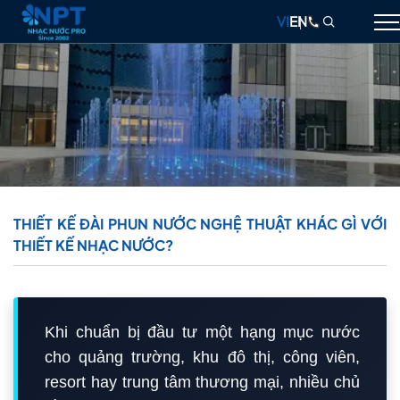
VI
EN
GIỚI THIỆU
NHẠC NƯỚC
ĐÀI PHUN NƯỚC
THIẾT BỊ
THIẾT KẾ ĐÀI PHUN NƯỚC NGHỆ THUẬT KHÁC GÌ VỚI
THIẾT KẾ NHẠC NƯỚC?
DỰ ÁN
THIẾT KẾ & THI CÔNG
BLOG
Khi chuẩn bị đầu tư một hạng mục nước
LIÊN HỆ
cho quảng trường, khu đô thị, công viên,
resort hay trung tâm thương mại, nhiều chủ