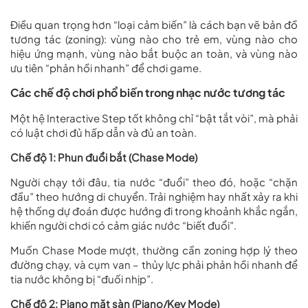
Điều quan trọng hơn “loại cảm biến” là cách bạn vẽ bản đồ
tương tác (zoning): vùng nào cho trẻ em, vùng nào cho
hiệu ứng mạnh, vùng nào bắt buộc an toàn, và vùng nào
ưu tiên “phản hồi nhanh” để chơi game.
Các chế độ chơi phổ biến trong nhạc nước tương tác
Một hệ Interactive Step tốt không chỉ “bật tắt vòi”, mà phải
có luật chơi đủ hấp dẫn và đủ an toàn.
Chế độ 1: Phun đuổi bắt (Chase Mode)
Người chạy tới đâu, tia nước “đuổi” theo đó, hoặc “chặn
đầu” theo hướng di chuyển. Trải nghiệm hay nhất xảy ra khi
hệ thống dự đoán được hướng đi trong khoảnh khắc ngắn,
khiến người chơi có cảm giác nước “biết đuổi”.
Muốn Chase Mode mượt, thường cần zoning hợp lý theo
đường chạy, và cụm van – thủy lực phải phản hồi nhanh để
tia nước không bị “đuối nhịp”.
Chế độ 2: Piano mặt sàn (Piano/Key Mode)