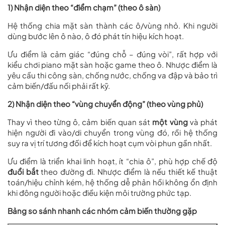
1) Nhận diện theo “điểm chạm” (theo ô sàn)
Hệ thống chia mặt sàn thành các ô/vùng nhỏ. Khi người
dùng bước lên ô nào, ô đó phát tín hiệu kích hoạt.
Ưu điểm là cảm giác “đúng chỗ – đúng vòi”, rất hợp với
kiểu chơi piano mặt sàn hoặc game theo ô. Nhược điểm là
yêu cầu thi công sàn, chống nước, chống va đập và bảo trì
cảm biến/đấu nối phải rất kỹ.
2) Nhận diện theo “vùng chuyển động” (theo vùng phủ)
Thay vì theo từng ô, cảm biến quan sát
một vùng
và phát
hiện người đi vào/di chuyển trong vùng đó, rồi hệ thống
suy ra vị trí tương đối để kích hoạt cụm vòi phun gần nhất.
Ưu điểm là triển khai linh hoạt, ít “chia ô”, phù hợp chế độ
đuổi bắt
theo đường đi. Nhược điểm là nếu thiết kế thuật
toán/hiệu chỉnh kém, hệ thống dễ phản hồi không ổn định
khi đông người hoặc điều kiện môi trường phức tạp.
Bảng so sánh nhanh các nhóm cảm biến thường gặp