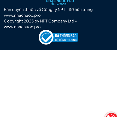
Bản quyền thuộc về Công ty NPT - Sở hữu trang
www.nhacnuoc.pro
Copyright 2025 by NPT Company Ltd -
www.nhacnuoc.pro