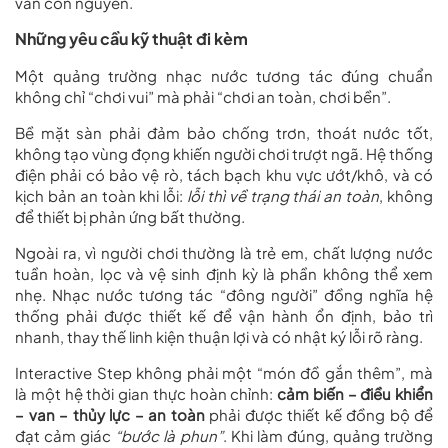
vẫn còn nguyên.
Những yêu cầu kỹ thuật đi kèm
Một quảng trường nhạc nước tương tác đúng chuẩn
không chỉ “chơi vui” mà phải “chơi an toàn, chơi bền”.
Bề mặt sàn phải đảm bảo chống trơn, thoát nước tốt,
không tạo vùng đọng khiến người chơi trượt ngã. Hệ thống
điện phải có bảo vệ rò, tách bạch khu vực ướt/khô, và có
kịch bản an toàn khi lỗi:
lỗi thì về trạng thái an toàn
, không
để thiết bị phản ứng bất thường.
Ngoài ra, vì người chơi thường là trẻ em, chất lượng nước
tuần hoàn, lọc và vệ sinh định kỳ là phần không thể xem
nhẹ. Nhạc nước tương tác “đông người” đồng nghĩa hệ
thống phải được thiết kế để vận hành ổn định, bảo trì
nhanh, thay thế linh kiện thuận lợi và có nhật ký lỗi rõ ràng.
Interactive Step không phải một “món đồ gắn thêm”, mà
là một hệ thời gian thực hoàn chỉnh:
cảm biến – điều khiển
– van – thủy lực – an toàn
phải được thiết kế đồng bộ để
đạt cảm giác
“bước là phun”
. Khi làm đúng, quảng trường