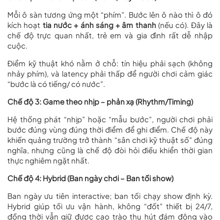
Mỗi ô sàn tương ứng một “phím”. Bước lên ô nào thì ô đó
kích hoạt
tia nước + ánh sáng + âm thanh
(nếu có). Đây là
chế độ trực quan nhất, trẻ em và gia đình rất dễ nhập
cuộc.
Điểm kỹ thuật khó nằm ở chỗ: tín hiệu phải sạch (không
nhảy phím), và latency phải thấp để người chơi cảm giác
“bước là có tiếng/ có nước”.
Chế độ 3: Game theo nhịp – phản xạ (Rhythm/Timing)
Hệ thống phát “nhịp” hoặc “mẫu bước”, người chơi phải
bước đúng vùng đúng thời điểm để ghi điểm. Chế độ này
khiến quảng trường trở thành “sân chơi kỹ thuật số” đúng
nghĩa, nhưng cũng là chế độ đòi hỏi điều khiển thời gian
thực nghiêm ngặt nhất.
Chế độ 4: Hybrid (Ban ngày chơi – Ban tối show)
Ban ngày ưu tiên interactive; ban tối chạy show định kỳ.
Hybrid giúp tối ưu vận hành, không “đốt” thiết bị 24/7,
đồng thời vẫn giữ được cao trào thu hút đám đông vào