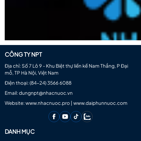
CÔNG TY NPT
Địa chỉ: Số 7 Lô 9 - Khu Biệt thự liền kề Nam Thắng, P Đại
mỗ, TP Hà Nội, Việt Nam
Điện thoại:
(84-24) 3566 6088
Email:
dungnpt@nhacnuoc.vn
Website: www.nhacnuoc.pro | www.daiphunnuoc.com
DANH MỤC