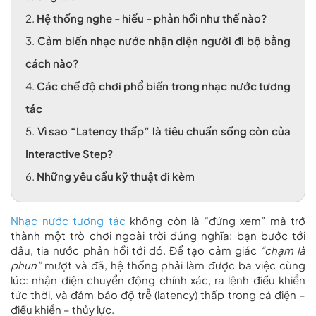
2.
Hệ thống nghe - hiểu - phản hồi như thế nào?
3.
Cảm biến nhạc nước nhận diện người đi bộ bằng
cách nào?
4.
Các chế độ chơi phổ biến trong nhạc nước tương
tác
5.
Vì sao “Latency thấp” là tiêu chuẩn sống còn của
Interactive Step?
6.
Những yêu cầu kỹ thuật đi kèm
Nhạc nước tương tác
không còn là “đứng xem” mà trở
thành một trò chơi ngoài trời đúng nghĩa: bạn bước tới
đâu, tia nước phản hồi tới đó. Để tạo cảm giác
“chạm là
phun”
mượt và đã, hệ thống phải làm được ba việc cùng
lúc: nhận diện chuyển động chính xác, ra lệnh điều khiển
tức thời, và đảm bảo độ trễ (latency) thấp trong cả điện –
điều khiển – thủy lực.