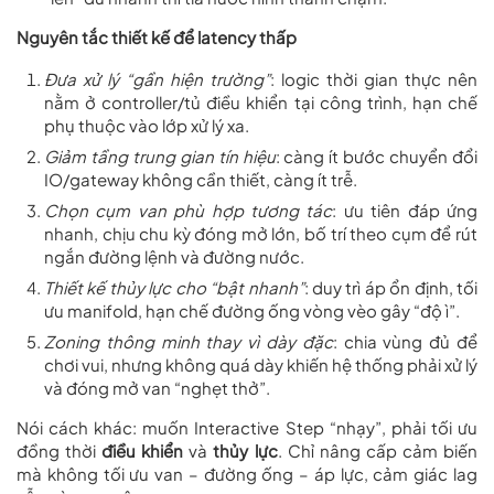
Nguyên tắc thiết kế để latency thấp
Đưa xử lý “gần hiện trường”
: logic thời gian thực nên
nằm ở controller/tủ điều khiển tại công trình, hạn chế
phụ thuộc vào lớp xử lý xa.
Giảm tầng trung gian tín hiệu
: càng ít bước chuyển đổi
IO/gateway không cần thiết, càng ít trễ.
Chọn cụm van phù hợp tương tác
: ưu tiên đáp ứng
nhanh, chịu chu kỳ đóng mở lớn, bố trí theo cụm để rút
ngắn đường lệnh và đường nước.
Thiết kế thủy lực cho “bật nhanh”
: duy trì áp ổn định, tối
ưu manifold, hạn chế đường ống vòng vèo gây “độ ì”.
Zoning thông minh thay vì dày đặc
: chia vùng đủ để
chơi vui, nhưng không quá dày khiến hệ thống phải xử lý
và đóng mở van “nghẹt thở”.
Nói cách khác: muốn Interactive Step “nhạy”, phải tối ưu
đồng thời
điều khiển
và
thủy lực
. Chỉ nâng cấp cảm biến
mà không tối ưu van – đường ống – áp lực, cảm giác lag