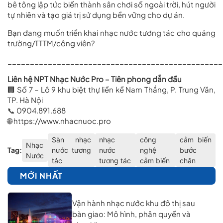
bê tông lập tức biến thành sân chơi số ngoài trời, hút người
tự nhiên và tạo giá trị sử dụng bền vững cho dự án.
Bạn đang muốn triển khai nhạc nước tương tác cho quảng
trường/TTTM/công viên?
________________________________________________
Liên hệ NPT Nhạc Nước Pro – Tiên phong dẫn đầu
🏢 Số 7 – Lô 9 khu biệt thự liền kề Nam Thắng, P. Trung Văn,
TP. Hà Nội
📞 0904.891.688
🌐
https://www.nhacnuoc.pro
Sàn nhạc
nhạc
công
cảm biến
Nhạc
Tag:
nước tương
nước
nghệ
bước
Nước
tác
tương tác
cảm biến
chân
MỚI NHẤT
Vận hành nhạc nước khu đô thị sau
bàn giao: Mô hình, phân quyền và