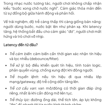
Trong nhạc nước tương tác, người chơi không chấp nhận
kiểu “bước xong chờ nước nghĩ”. Cảm giác thỏa mãn đến
từ sự đồng bộ giữa hành động và phản hồi.
Về trải nghiệm, độ trễ càng thấp thì càng giống bản năng:
người dùng bước, nước bật lên như phản xạ. Khi latency
tăng, hệ thống bắt đầu cho cảm giác “đơ”, người chơi mất
hứng và trò chơi vỡ nhịp.
Latency đến từ đâu?
Trễ cảm biến
: cảm biến cần thời gian xác nhận tín hiệu
và lọc nhiễu (debounce/filter).
Trễ xử lý
: bộ điều khiển quét tín hiệu, tính toán logic,
phân quyền vùng, chống xung đột khi đông người.
Trễ truyền lệnh
: nếu tín hiệu đi qua nhiều lớp
mạng/gateway, độ trễ cộng dồn tăng lên.
Trễ cơ cấu van
: van mở/đóng có thời gian đáp ứng
riêng, nhất là khi cần đóng mở liên tục.
Trễ thủy lực
: đường ống dài, thể tích lớn, áp lực không
“lên” đủ nhanh thì tia nước hình thành chậm.