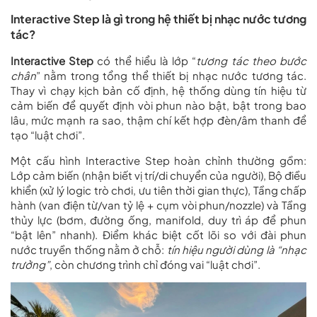
Interactive Step là gì trong hệ thiết bị nhạc nước tương
tác?
Interactive Step
có thể hiểu là lớp “
tương tác theo bước
chân
” nằm trong tổng thể thiết bị nhạc nước tương tác.
Thay vì chạy kịch bản cố định, hệ thống dùng tín hiệu từ
cảm biến để quyết định vòi phun nào bật, bật trong bao
lâu, mức mạnh ra sao, thậm chí kết hợp đèn/âm thanh để
tạo “luật chơi”.
Một cấu hình Interactive Step hoàn chỉnh thường gồm:
Lớp cảm biến (nhận biết vị trí/di chuyển của người), Bộ điều
khiển (xử lý logic trò chơi, ưu tiên thời gian thực), Tầng chấp
hành (van điện từ/van tỷ lệ + cụm vòi phun/nozzle) và Tầng
thủy lực (bơm, đường ống, manifold, duy trì áp để phun
“bật lên” nhanh). Điểm khác biệt cốt lõi so với đài phun
nước truyền thống nằm ở chỗ:
tín hiệu người dùng là “nhạc
trưởng”
, còn chương trình chỉ đóng vai “luật chơi”.