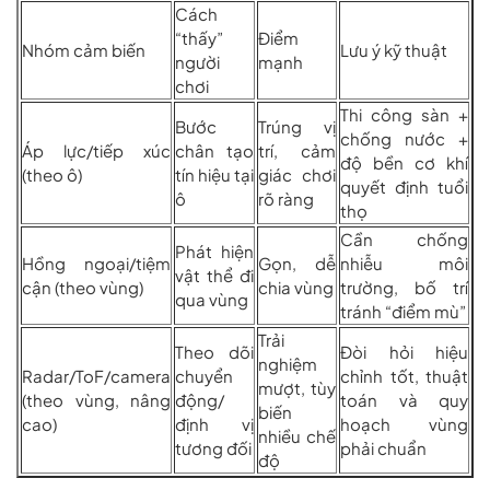
Cách
“thấy”
Điểm
Nhóm cảm biến
Lưu ý kỹ thuật
người
mạnh
chơi
Thi công sàn +
Bước
Trúng vị
chống nước +
Áp lực/tiếp xúc
chân tạo
trí, cảm
độ bền cơ khí
(theo ô)
tín hiệu tại
giác chơi
quyết định tuổi
ô
rõ ràng
thọ
Cần chống
Phát hiện
Hồng ngoại/tiệm
Gọn, dễ
nhiễu môi
vật thể đi
cận (theo vùng)
chia vùng
trường, bố trí
qua vùng
tránh “điểm mù”
Trải
Theo dõi
Đòi hỏi hiệu
nghiệm
Radar/ToF/camera
chuyển
chỉnh tốt, thuật
mượt, tùy
(theo vùng, nâng
động/
toán và quy
biến
cao)
định vị
hoạch vùng
nhiều chế
tương đối
phải chuẩn
độ