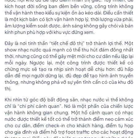
kích hoạt đời sống ban đêm bền vững, công trình không
thể vận hành theo kiểu sự kiện ồn ào kéo dài. Điều cần thiết
là một kịch bản có lịch vận hành hợp lý, thời lượng vừa phải,
âm lượng kiểm soát được, ánh sáng không gây chói và bán
kính phun phù hợp với khu vực đứng xem.
Đây là nơi tinh thần “tiết chế đô thị” trở thành lợi thế. Một
show nhạc nước quá mạnh có thể thu hút đám đông nhất
thời, nhưng cũng có thể gây mệt mỏi cho cư dân nếu lặp lại
mỗi ngày. Ngược lại, một công trình được thiết kế có
chừng mực sẽ tạo ra nhịp sinh hoạt dễ chịu hơn: đủ hấp
dẫn để mọi người dừng lại, đủ đẹp để tạo hình ảnh truyền
thông, nhưng không phá vỡ sự yên tĩnh cần có của khu đô
thị.
Khi nhìn từ góc độ bất động sản, nhạc nước vì thế không
chỉ là “chi phí cảnh quan”. Nó là một phần của chiến lược
vận hành không gian chung. Một hồ cảnh quan có nhạc
nước được thiết kế tốt có thể trở thành điểm neo cảm xúc
cho cư dân, điểm check-in cho khách hàng, điểm tụ họp
cho gia đình và điểm hỗ trợ foot traffic cho các hoạt động