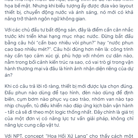
họa bề mặt. Nhưng khi biểu tượng ấy được đưa vào layout
thiết bị, chuyển động nước và ánh sáng, nó mới có khả
năng trở thành ngôn ngữ không gian.
Với các chủ đầu tư bất động sản, đây là điểm cần cân nhắc
trước khi triển khai hạng mục nhạc nước. Đừng bắt đầu
bằng câu hỏi “cần bao nhiêu vòi phun?” hay “nước phun
cao bao nhiêu mét?”. Câu hỏi đúng hơn nên là: công trình
này cần tạo cảm xúc gì, phù hợp với nhóm cư dân nào,
nằm trong bối cảnh kiến trúc ra sao, có vai trò gì trong vận
hành thương mại và đâu là hình ảnh nhận diện riêng của dự
án?
Khi có câu trả lời rõ ràng, thiết bị mới được lựa chọn đúng.
Đầu phun nào dùng để tạo hình, đèn nào dùng để định
biên, cụm bơm nào phục vụ cao trào, nhóm van nào tạo
nhịp chuyển, tủ điều khiển nào đáp ứng kịch bản vận hành
- tất cả sẽ đi theo một logic thống nhất. Đây chính là giá trị
của một đơn vị có năng lực tư vấn giải pháp, không chỉ
năng lực cung cấp vật tư.
Với NPT, concept “Hoa Hồi Xứ Lạng” cho thấy cách một