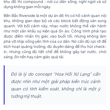
khu đô thị compound - nơi cư dân sống, nghỉ ngơi và sử
dụng không gian mỗi ngày.
Bến Bắc Riverside là một dự án đô thị có hồ cảnh quan nội
khu, không gian dạo bộ và các block bất động sản xung
quanh. Với bối cảnh này, nhạc nước không thể vận hành
như một sân khấu sự kiện quá ồn ào. Công trình phải tạo
được điểm nhấn thị giác vào buổi tối, nhưng không làm
phá vỡ nhịp sống yên tĩnh của cư dân. Nó cần đủ rực rỡ để
kích hoạt quảng trường, đủ duyên dáng để thu hút check-
in, nhưng cũng đủ tiết chế để không gây tạt nước, chói
sáng, ồn nền hay cảm giác quá tải.
Đó là lý do concept “Hoa Hồi Xứ Lạng” cần
được nhìn như một giải pháp kiến trúc cảnh
quan có tính kiểm soát, không chỉ là một ý
tưởng mỹ thuật.