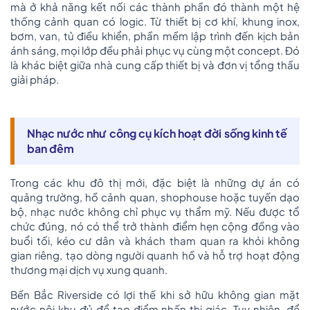
mà ở khả năng kết nối các thành phần đó thành một hệ
thống cảnh quan có logic. Từ thiết bị cơ khí, khung inox,
bơm, van, tủ điều khiển, phần mềm lập trình đến kịch bản
ánh sáng, mọi lớp đều phải phục vụ cùng một concept. Đó
là khác biệt giữa nhà cung cấp thiết bị và đơn vị tổng thầu
giải pháp.
Nhạc nước như công cụ kích hoạt đời sống kinh tế
ban đêm
Trong các khu đô thị mới, đặc biệt là những dự án có
quảng trường, hồ cảnh quan, shophouse hoặc tuyến dạo
bộ, nhạc nước không chỉ phục vụ thẩm mỹ. Nếu được tổ
chức đúng, nó có thể trở thành điểm hẹn cộng đồng vào
buổi tối, kéo cư dân và khách tham quan ra khỏi không
gian riêng, tạo dòng người quanh hồ và hỗ trợ hoạt động
thương mại dịch vụ xung quanh.
Bến Bắc Riverside có lợi thế khi sở hữu không gian mặt
nước nội khu đủ để tạo điểm nhấn thị giác. Tuy nhiên, để