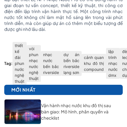
giai đoạn tư vấn concept, thiết kế kỹ thuật, thi công cơ
điện đến lập trình vận hành thực tế. Một công trình nhạc
nước tốt không chỉ làm mặt hồ sáng lên trong vài phút
trình diễn, mà còn giúp dự án có thêm một biểu tượng để
được ghi nhớ lâu dài.
thiết
vòi
kế
lập
đè
phun
nhạc
dự án
đài
cảnh quan
trình
le
nhạc
nước
bến bắc
Tag:
phun
khu đô thị
nhạc
nư
nước
bến bắc
riverside
nước
compound
nước
ch
nghệ
riverside
lạng sơn
nghệ
dmx
dụ
thuật
thuật
MỚI NHẤT
Vận hành nhạc nước khu đô thị sau
bàn giao: Mô hình, phân quyền và
checklist