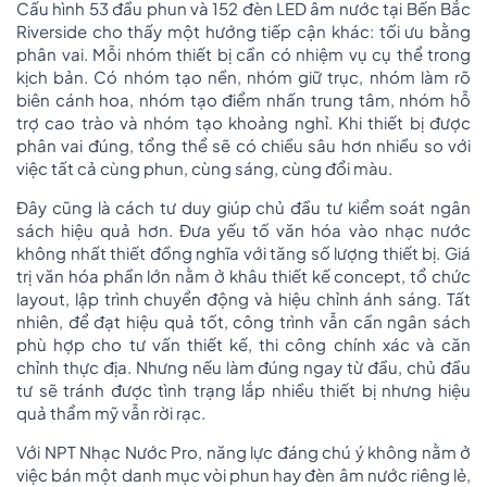
Cấu hình 53 đầu phun và 152 đèn LED âm nước tại Bến Bắc
Riverside cho thấy một hướng tiếp cận khác: tối ưu bằng
phân vai. Mỗi nhóm thiết bị cần có nhiệm vụ cụ thể trong
kịch bản. Có nhóm tạo nền, nhóm giữ trục, nhóm làm rõ
biên cánh hoa, nhóm tạo điểm nhấn trung tâm, nhóm hỗ
trợ cao trào và nhóm tạo khoảng nghỉ. Khi thiết bị được
phân vai đúng, tổng thể sẽ có chiều sâu hơn nhiều so với
việc tất cả cùng phun, cùng sáng, cùng đổi màu.
Đây cũng là cách tư duy giúp chủ đầu tư kiểm soát ngân
sách hiệu quả hơn. Đưa yếu tố văn hóa vào nhạc nước
không nhất thiết đồng nghĩa với tăng số lượng thiết bị. Giá
trị văn hóa phần lớn nằm ở khâu thiết kế concept, tổ chức
layout, lập trình chuyển động và hiệu chỉnh ánh sáng. Tất
nhiên, để đạt hiệu quả tốt, công trình vẫn cần ngân sách
phù hợp cho tư vấn thiết kế, thi công chính xác và căn
chỉnh thực địa. Nhưng nếu làm đúng ngay từ đầu, chủ đầu
tư sẽ tránh được tình trạng lắp nhiều thiết bị nhưng hiệu
quả thẩm mỹ vẫn rời rạc.
Với NPT Nhạc Nước Pro, năng lực đáng chú ý không nằm ở
việc bán một danh mục vòi phun hay đèn âm nước riêng lẻ,