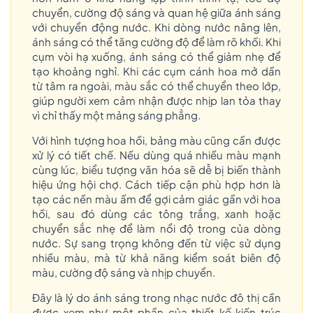
chuyển, cường độ sáng và quan hệ giữa ánh sáng
với chuyển động nước. Khi dòng nước nâng lên,
ánh sáng có thể tăng cường độ để làm rõ khối. Khi
cụm vòi hạ xuống, ánh sáng có thể giảm nhẹ để
tạo khoảng nghỉ. Khi các cụm cánh hoa mở dần
từ tâm ra ngoài, màu sắc có thể chuyển theo lớp,
giúp người xem cảm nhận được nhịp lan tỏa thay
vì chỉ thấy một mảng sáng phẳng.
Với hình tượng hoa hồi, bảng màu cũng cần được
xử lý có tiết chế. Nếu dùng quá nhiều màu mạnh
cùng lúc, biểu tượng văn hóa sẽ dễ bị biến thành
hiệu ứng hội chợ. Cách tiếp cận phù hợp hơn là
tạo các nền màu ấm để gợi cảm giác gần với hoa
hồi, sau đó dùng các tông trắng, xanh hoặc
chuyển sắc nhẹ để làm nổi độ trong của dòng
nước. Sự sang trọng không đến từ việc sử dụng
nhiều màu, mà từ khả năng kiểm soát biên độ
màu, cường độ sáng và nhịp chuyển.
Đây là lý do ánh sáng trong nhạc nước đô thị cần
được xem như một phần của thiết kế kiến trúc