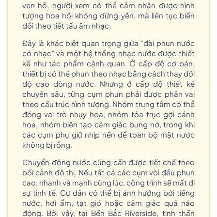
ven hồ, người xem có thể cảm nhận được hình
tượng hoa hồi không đứng yên, mà liên tục biến
đổi theo tiết tấu âm nhạc.
Đây là khác biệt quan trọng giữa “đài phun nước
có nhạc” và một hệ thống nhạc nước được thiết
kế như tác phẩm cảnh quan. Ở cấp độ cơ bản,
thiết bị có thể phun theo nhạc bằng cách thay đổi
độ cao dòng nước. Nhưng ở cấp độ thiết kế
chuyên sâu, từng cụm phun phải được phân vai
theo cấu trúc hình tượng. Nhóm trung tâm có thể
đóng vai trò nhụy hoa, nhóm tỏa trục gợi cánh
hoa, nhóm biên tạo cảm giác bung nở, trong khi
các cụm phụ giữ nhịp nền để toàn bộ mặt nước
không bị rỗng.
Chuyển động nước cũng cần được tiết chế theo
bối cảnh đô thị. Nếu tất cả các cụm vòi đều phun
cao, nhanh và mạnh cùng lúc, công trình sẽ mất đi
sự tinh tế. Cư dân có thể bị ảnh hưởng bởi tiếng
nước, hơi ẩm, tạt gió hoặc cảm giác quá náo
động. Bởi vậy, tại Bến Bắc Riverside, tinh thần