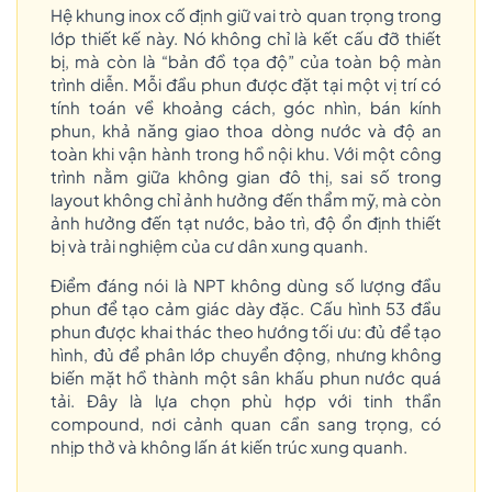
Hệ khung inox cố định giữ vai trò quan trọng trong
lớp thiết kế này. Nó không chỉ là kết cấu đỡ thiết
bị, mà còn là “bản đồ tọa độ” của toàn bộ màn
trình diễn. Mỗi đầu phun được đặt tại một vị trí có
tính toán về khoảng cách, góc nhìn, bán kính
phun, khả năng giao thoa dòng nước và độ an
toàn khi vận hành trong hồ nội khu. Với một công
trình nằm giữa không gian đô thị, sai số trong
layout không chỉ ảnh hưởng đến thẩm mỹ, mà còn
ảnh hưởng đến tạt nước, bảo trì, độ ổn định thiết
bị và trải nghiệm của cư dân xung quanh.
Điểm đáng nói là NPT không dùng số lượng đầu
phun để tạo cảm giác dày đặc. Cấu hình 53 đầu
phun được khai thác theo hướng tối ưu: đủ để tạo
hình, đủ để phân lớp chuyển động, nhưng không
biến mặt hồ thành một sân khấu phun nước quá
tải. Đây là lựa chọn phù hợp với tinh thần
compound, nơi cảnh quan cần sang trọng, có
nhịp thở và không lấn át kiến trúc xung quanh.