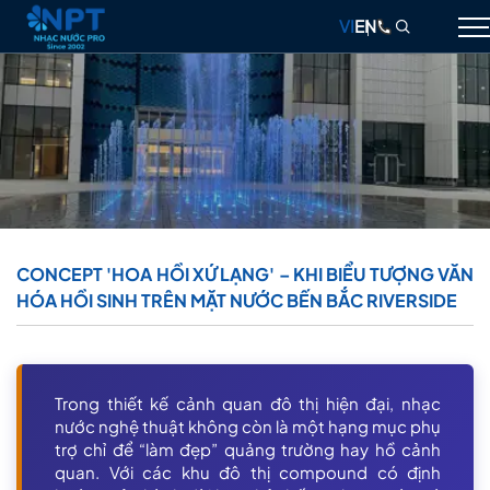
VI
EN
GIỚI THIỆU
NHẠC NƯỚC
ĐÀI PHUN NƯỚC
THIẾT BỊ
CONCEPT 'HOA HỒI XỨ LẠNG' – KHI BIỂU TƯỢNG VĂN
HÓA HỒI SINH TRÊN MẶT NƯỚC BẾN BẮC RIVERSIDE
DỰ ÁN
THIẾT KẾ & THI CÔNG
BLOG
Trong thiết kế cảnh quan đô thị hiện đại, nhạc
nước nghệ thuật không còn là một hạng mục phụ
LIÊN HỆ
trợ chỉ để “làm đẹp” quảng trường hay hồ cảnh
quan. Với các khu đô thị compound có định