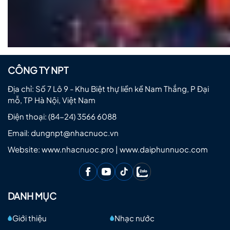
CÔNG TY NPT
Địa chỉ: Số 7 Lô 9 - Khu Biệt thự liền kề Nam Thắng, P Đại
mỗ, TP Hà Nội, Việt Nam
Điện thoại:
(84-24) 3566 6088
Email:
dungnpt@nhacnuoc.vn
Website: www.nhacnuoc.pro | www.daiphunnuoc.com
DANH MỤC
Giới thiệu
Nhạc nước