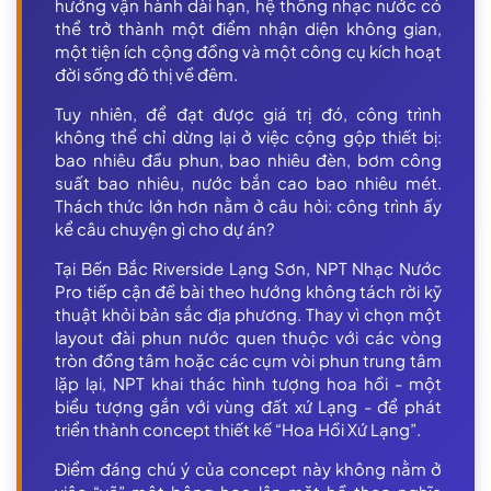
hướng vận hành dài hạn, hệ thống nhạc nước có
thể trở thành một điểm nhận diện không gian,
một tiện ích cộng đồng và một công cụ kích hoạt
đời sống đô thị về đêm.
Tuy nhiên, để đạt được giá trị đó, công trình
không thể chỉ dừng lại ở việc cộng gộp thiết bị:
bao nhiêu đầu phun, bao nhiêu đèn, bơm công
suất bao nhiêu, nước bắn cao bao nhiêu mét.
Thách thức lớn hơn nằm ở câu hỏi: công trình ấy
kể câu chuyện gì cho dự án?
Tại Bến Bắc Riverside Lạng Sơn, NPT Nhạc Nước
Pro tiếp cận đề bài theo hướng không tách rời kỹ
thuật khỏi bản sắc địa phương. Thay vì chọn một
layout đài phun nước quen thuộc với các vòng
tròn đồng tâm hoặc các cụm vòi phun trung tâm
lặp lại, NPT khai thác hình tượng hoa hồi - một
biểu tượng gắn với vùng đất xứ Lạng - để phát
triển thành concept thiết kế “Hoa Hồi Xứ Lạng”.
Điểm đáng chú ý của concept này không nằm ở