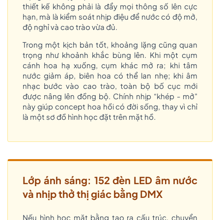
thiết kế không phải là đẩy mọi thông số lên cực
hạn, mà là kiểm soát nhịp điệu để nước có độ mở,
độ nghỉ và cao trào vừa đủ.
Trong một kịch bản tốt, khoảng lặng cũng quan
trọng như khoảnh khắc bùng lên. Khi một cụm
cánh hoa hạ xuống, cụm khác mở ra; khi tâm
nước giảm áp, biên hoa có thể lan nhẹ; khi âm
nhạc bước vào cao trào, toàn bộ bố cục mới
được nâng lên đồng bộ. Chính nhịp “khép - mở”
này giúp concept hoa hồi có đời sống, thay vì chỉ
là một sơ đồ hình học đặt trên mặt hồ.
Lớp ánh sáng: 152 đèn LED âm nước
và nhịp thở thị giác bằng DMX
Nếu hình học mặt bằng tạo ra cấu trúc, chuyển