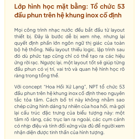
Lớp hình học mặt bằng: Tổ chức 53
đầu phun trên hệ khung inox cố định
Mọi công trình nhạc nước đều bắt đầu từ layout
thiết bị. Đây là bước dễ bị xem nhẹ, nhưng lại
quyết định phần lớn ngôn ngữ thị giác của toàn
bộ hệ thống. Nếu layout thiếu logic, lập trình sau
đó dù phức tạp cũng chỉ có thể tạo ra các hiệu
ứng rời rạc. Ngược lại, một layout tốt sẽ giúp từng
đầu phun có vị trí, vai trò và quan hệ hình học rõ
ràng trong tổng thể.
Với concept “Hoa Hồi Xứ Lạng”, NPT tổ chức 53
đầu phun trên hệ khung inox cố định theo nguyên
tắc tỏa tâm. Cách bố trí này không nhằm sao
chép cứng hình dáng tự nhiên của hoa hồi, mà gợi
lại cấu trúc đặc trưng của biểu tượng này: một
tâm rõ ràng, các trục lan ra ngoài, các cụm cánh
có nhịp điệu và tính đối xứng vừa đủ để người xem
nhận diện được tinh thần của hình tượng.