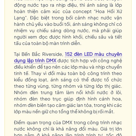
động nước tạo ra nhịp điệu, thì ánh sáng là lớp
hoàn thiện cảm xúc của concept “Hoa Hồi Xứ
Lạng”. Đặc biệt trong bối cảnh nhạc nước vận
hành chủ yếu vào buổi tối, ánh sáng không chỉ có
nhiệm vụ chiếu sáng dòng nước, mà phải giúp
người xem đọc được hình khối, chiều sâu và tiết
tấu của toàn bộ màn trình diễn.
Tại Bến Bắc Riverside,
152 đèn LED màu chuyên
dụng lập trình DMX
được tích hợp với công nghệ
điều khiển để tạo nên các lớp màu và nhịp chuyển
tinh tế. Thay vì đổi màu toàn bộ công trình theo
kiểu đồng loạt, ánh sáng có thể được tổ chức
theo từng vùng, từng nhóm và từng lớp thị giác.
Nhóm đèn trung tâm làm nổi khối nước ở lõi,
nhóm đèn theo trục giúp định hình cánh hoa,
nhóm đèn biên tạo cảm giác lan tỏa, trong khi các
lớp màu nền giữ cho tổng thể không bị rối mắt.
Điểm quan trọng của DMX trong công trình nhạc
nước không chỉ là khả năng đổi màu. Giá trị lớn
hơn nằm ở khả năng lập trình trình tự, tốc độ