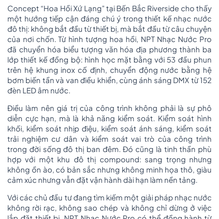
Concept “Hoa Hồi Xứ Lạng” tại Bến Bắc Riverside cho thấy
một hướng tiếp cận đáng chú ý trong thiết kế nhạc nước
đô thị: không bắt đầu từ thiết bị, mà bắt đầu từ câu chuyện
của nơi chốn. Từ hình tượng hoa hồi, NPT Nhạc Nước Pro
đã chuyển hóa biểu tượng văn hóa địa phương thành ba
lớp thiết kế đồng bộ: hình học mặt bằng với 53 đầu phun
trên hệ khung inox cố định, chuyển động nước bằng hệ
bơm biến tần và van điều khiển, cùng ánh sáng DMX từ 152
đèn LED âm nước.
Điều làm nên giá trị của công trình không phải là sự phô
diễn cực hạn, mà là khả năng kiểm soát. Kiểm soát hình
khối, kiểm soát nhịp điệu, kiểm soát ánh sáng, kiểm soát
trải nghiệm cư dân và kiểm soát vai trò của công trình
trong đời sống đô thị ban đêm. Đó cũng là tinh thần phù
hợp với một khu đô thị compound: sang trọng nhưng
không ồn ào, có bản sắc nhưng không minh họa thô, giàu
cảm xúc nhưng vẫn đặt vận hành dài hạn làm nền tảng.
Với các chủ đầu tư đang tìm kiếm một giải pháp nhạc nước
không rời rạc, không sao chép và không chỉ dừng ở việc
lắp đặt thiết bị, NPT Nhạc Nước Pro có thể đồng hành từ