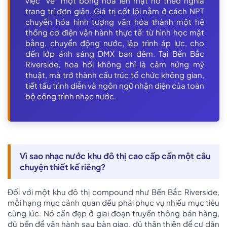
việc “vẽ” một bông hoa lên mặt hồ theo nghĩa
trang trí đơn giản. Giá trị cốt lõi nằm ở cách NPT
chuyển hóa hình tượng văn hóa thành một hệ
thống cơ điện vận hành thực tế: từ hình học mặt
bằng, chuyển động nước, lập trình áp lực, cho
đến lớp ánh sáng DMX ban đêm. Tại Bến Bắc
Riverside, hoa hồi không chỉ là cảm hứng mỹ
thuật, mà trở thành cấu trúc tổ chức không gian,
tiết tấu trình diễn và ngôn ngữ nhận diện của toàn
bộ công trình nhạc nước.
Vì sao nhạc nước khu đô thị cao cấp cần một câu
chuyện thiết kế riêng?
Đối với một khu đô thị compound như Bến Bắc Riverside,
mỗi hạng mục cảnh quan đều phải phục vụ nhiều mục tiêu
cùng lúc. Nó cần đẹp ở giai đoạn truyền thông bán hàng,
đủ bền để vận hành sau bàn giao, đủ thân thiện để cư dân