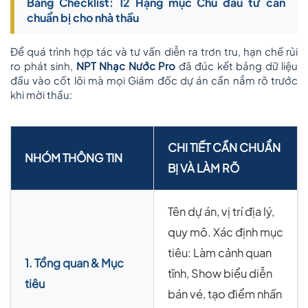
Bảng Checklist: 12 Hạng mục Chủ đầu tư cần
chuẩn bị cho nhà thầu
Để quá trình hợp tác và tư vấn diễn ra trơn tru, hạn chế rủi
ro phát sinh,
NPT Nhạc Nước Pro
đã đúc kết bảng dữ liệu
đầu vào cốt lõi mà mọi Giám đốc dự án cần nắm rõ trước
khi mời thầu:
CHI TIẾT CẦN CHUẨN
NHÓM THÔNG TIN
BỊ VÀ LÀM RÕ
Tên dự án, vị trí địa lý,
quy mô. Xác định mục
tiêu: Làm cảnh quan
1. Tổng quan & Mục
tĩnh, Show biểu diễn
tiêu
bán vé, tạo điểm nhấn