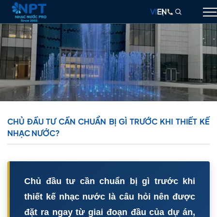
VI
EN
GIỚI THIỆU
NHẠC NƯỚC
ĐÀI PHUN NƯỚC
THIẾT BỊ
CHỦ ĐẦU TƯ CẦN CHUẨN BỊ GÌ TRƯỚC KHI THIẾT KẾ
NHẠC NƯỚC?
DỰ ÁN
THIẾT KẾ & THI CÔNG
BLOG
Chủ đầu tư cần chuẩn bị gì trước khi
LIÊN HỆ
thiết kế nhạc nước là câu hỏi nên được
đặt ra ngay từ giai đoạn đầu của dự án,