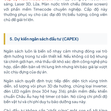
sáng, Laser 3D, Lửa, Màn nước trình chiếu (Water screen)
với phần mềm Timecode chuyên nghiệp. Cấp độ này
thường phục vụ cho các đại đô thị biểu tượng, công viên
chủ đề giải trí lớn.
5. Dự kiến ngân sách đầu tư (CAPEX)
Ngân sách luôn là biến số nhạy cảm nhưng đóng vai trò
định hướng trong tư vấn thiết kế. Nếu không có bộ khung
tài chính giới hạn, nhà thầu rất khó xác định công nghệ phù
hợp, dẫn đến bản vẽ thì lung linh nhưng khi báo giá lại vượt
sức chịu đựng của dự án.
Ngân sách quyết định trực tiếp đến: diện tích vùng trình
diễn, số lượng vòi phun 3D đa hướng, chủng loại Inverter,
đèn LED ngầm (Inox 304 hay 316), phần mềm điều khiển
chuẩn Châu Âu hay hệ timer cơ bản. Nó cũng chi phối độ
bền vật tư và chi phí duy tu bảo dưỡng sau này.
Chủ đầu tư không cần "chốt cứng" một con số tới từng