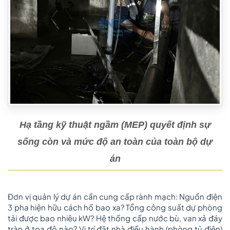
Hạ tầng kỹ thuật ngầm (MEP) quyết định sự
sống còn và mức độ an toàn của toàn bộ dự
án
Đơn vị quản lý dự án cần cung cấp rành mạch: Nguồn điện
3 pha hiện hữu cách hồ bao xa? Tổng công suất dự phòng
tải được bao nhiêu kW? Hệ thống cấp nước bù, van xả đáy
tràn ở tọa độ nào? Vị trí đặt nhà điều hành (phòng tủ điện)