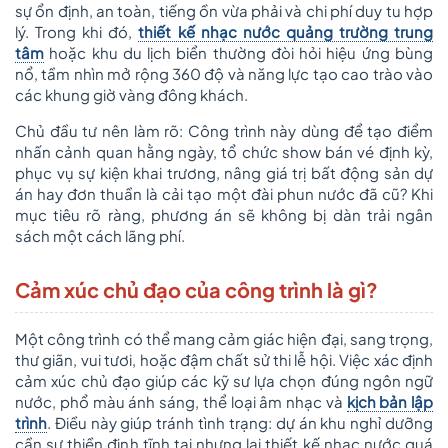
sự ổn định, an toàn, tiếng ồn vừa phải và chi phí duy tu hợp
lý. Trong khi đó,
thiết kế nhạc nước quảng trường trung
tâm
hoặc khu du lịch biển thường đòi hỏi hiệu ứng bùng
nổ, tầm nhìn mở rộng 360 độ và năng lực tạo cao trào vào
các khung giờ vàng đông khách.
Chủ đầu tư nên làm rõ: Công trình này dùng để tạo điểm
nhấn cảnh quan hằng ngày, tổ chức show bán vé định kỳ,
phục vụ sự kiện khai trương, nâng giá trị bất động sản dự
án hay đơn thuần là cải tạo một đài phun nước đã cũ? Khi
mục tiêu rõ ràng, phương án sẽ không bị dàn trải ngân
sách một cách lãng phí.
Cảm xúc chủ đạo của công trình là gì?
Một công trình có thể mang cảm giác hiện đại, sang trọng,
thư giãn, vui tươi, hoặc đậm chất sử thi lễ hội. Việc xác định
cảm xúc chủ đạo giúp các kỹ sư lựa chọn đúng ngôn ngữ
nước, phổ màu ánh sáng, thể loại âm nhạc và
kịch bản lập
trình
. Điều này giúp tránh tình trạng: dự án khu nghỉ dưỡng
cần sự thiền định tĩnh tại nhưng lại thiết kế nhạc nước quá