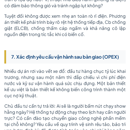
có đảm bảo thông gió và tránh ngập lụt không?
Tuyệt đối không được xem nhẹ an toàn rò rỉ điện. Phương
án thiết kế phải trình bày rõ rệt hệ thống tiếp địa, Cb chống
giật (ELCB), chống thấm cáp ngầm và khả năng cô lập
nguồn điện trong tíc tắc khi có biến cố.
7. Xác định yêu cầu vận hành sau bàn giao (OPEX)
Nhiều dự án rơi vào vết xe đổ: đầu tư hàng chục tỷ lúc khai
trương, nhưng sau một năm thì đắp chiếu vì chi phí điện
nước và kỹ sư vận hành quá sức chịu đựng. Một bản thiết
kế ưu việt là bản thiết kế không biến công trình thành một
cục nợ kỹ thuật.
Chủ đầu tư cần tự trả lời: Ai sẽ là người bấm nút chạy show
hằng ngày? Hệ thống tự động chạy theo lịch hay cần người
trực? Có cần đào tạo chuyển giao công nghệ phần mềm
tại chỗ không? Yêu cầu về quy trình vệ sinh rêu tảo, bảo trì