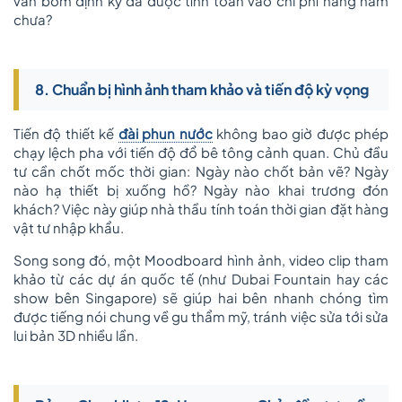
van bơm định kỳ đã được tính toán vào chi phí hàng năm
chưa?
8. Chuẩn bị hình ảnh tham khảo và tiến độ kỳ vọng
Tiến độ thiết kế
đài phun nước
không bao giờ được phép
chạy lệch pha với tiến độ đổ bê tông cảnh quan. Chủ đầu
tư cần chốt mốc thời gian: Ngày nào chốt bản vẽ? Ngày
nào hạ thiết bị xuống hồ? Ngày nào khai trương đón
khách? Việc này giúp nhà thầu tính toán thời gian đặt hàng
vật tư nhập khẩu.
Song song đó, một Moodboard hình ảnh, video clip tham
khảo từ các dự án quốc tế (như Dubai Fountain hay các
show bên Singapore) sẽ giúp hai bên nhanh chóng tìm
được tiếng nói chung về gu thẩm mỹ, tránh việc sửa tới sửa
lui bản 3D nhiều lần.