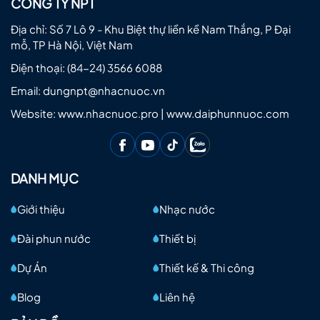
CÔNG TY NPT
Địa chỉ: Số 7 Lô 9 - Khu Biệt thự liền kề Nam Thắng, P Đại
mỗ, TP Hà Nội, Việt Nam
Điện thoại:
(84-24) 3566 6088
Email:
dungnpt@nhacnuoc.vn
Website: www.nhacnuoc.pro | www.daiphunnuoc.com
DANH MỤC
08/08/2025
Siêu Nhạc Nước tạ'i Sun Urban City - Hà Nam - Sun Grou
Giới thiệu
Nhạc nước
Xem chi tiết
Đài phun nước
Thiết bị
Dự Án
Thiết kế & Thi công
Blog
Liên hệ