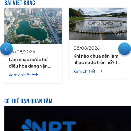
BÀI VIẾT KHÁC
08/08/2026
09/08/2026
Khi nào chưa nên làm
Làm nhạc nước hồ
nhạc nước trên hồ? 14
điều hòa đang vận
dấu hiệu cần kiểm tra
Xem chi tiết
hành: Cần phối hợp
Xem chi tiết
gì?
CÓ THỂ BẠN QUAN TÂM