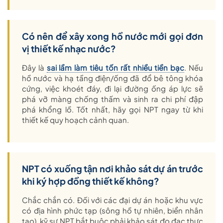
Có nên để xây xong hồ nước mới gọi đơn
vị thiết kế nhạc nước?
Đây là
sai lầm làm tiêu tốn rất nhiều tiền bạc
. Nếu
hồ nước và hạ tầng điện/ống đã đổ bê tông khóa
cứng, việc khoét đáy, đi lại đường ống áp lực sẽ
phá vỡ màng chống thấm và sinh ra chi phí đập
phá khổng lồ. Tốt nhất, hãy gọi NPT ngay từ khi
thiết kế quy hoạch cảnh quan.
NPT có xuống tận nơi khảo sát dự án trước
khi ký hợp đồng thiết kế không?
Chắc chắn có. Đối với các đại dự án hoặc khu vực
có địa hình phức tạp (sông hồ tự nhiên, biển nhân
tạo), kỹ sư NPT bắt buộc phải khảo sát đo đạc thực