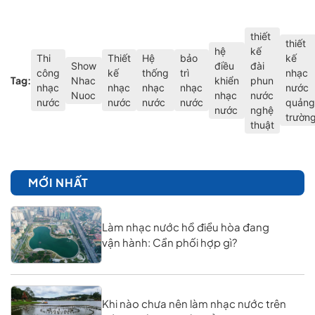
thiết
thiết
hệ
kế
Thi
Thiết
Hệ
bảo
kế
Show
điều
đài
công
kế
thống
trì
nhạc
Tag:
Nhac
khiển
phun
nhạc
nhạc
nhạc
nhạc
nước
Nuoc
nhạc
nước
nước
nước
nước
nước
quảng
nước
nghệ
trườn
thuật
MỚI NHẤT
Làm nhạc nước hồ điều hòa đang
vận hành: Cần phối hợp gì?
Khi nào chưa nên làm nhạc nước trên