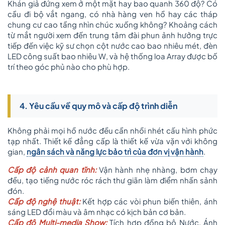
Khán giả đứng xem ở một mặt hay bao quanh 360 độ? Có
cầu đi bộ vắt ngang, có nhà hàng ven hồ hay các tháp
chung cư cao tầng nhìn chúc xuống không? Khoảng cách
từ mắt người xem đến trung tâm đài phun ảnh hưởng trực
tiếp đến việc kỹ sư chọn cột nước cao bao nhiêu mét, đèn
LED công suất bao nhiêu W, và hệ thống loa Array được bố
trí theo góc phủ nào cho phù hợp.
4. Yêu cầu về quy mô và cấp độ trình diễn
Không phải mọi hồ nước đều cần nhồi nhét cấu hình phức
tạp nhất. Thiết kế đẳng cấp là thiết kế vừa vặn với không
gian,
ngân sách và năng lực bảo trì của đơn vị vận hành
.
Cấp độ cảnh quan tĩnh:
Vận hành nhẹ nhàng, bơm chạy
đều, tạo tiếng nước róc rách thư giãn làm điểm nhấn sảnh
đón.
Cấp độ nghệ thuật:
Kết hợp các vòi phun biến thiên, ánh
sáng LED đổi màu và âm nhạc có kịch bản cơ bản.
Cấp độ Multi-media Show:
Tích hợp đồng bộ Nước, Ánh