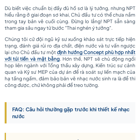
Dù biết việc chuẩn bị đầy đủ hồ sơ là lý tưởng, nhưng NPT
hiểu rằng ở giai đoạn sơ khai, Chủ đầu tư có thể chưa nắm
trong tay bản vẽ cuối cùng. Đừng lo lắng! NPT sẵn sàng
tham gia sâu ngay từ bước "Thai nghén ý tưởng".
Chúng tôi cử đội ngũ kỹ sư xuống khảo sát trực tiếp hiện
trạng, đánh giá rủi ro địa chất, điện nước và tư vấn ngược
lại cho Chủ đầu tư một
định hướng Concept phù hợp nhất
với túi tiền và mặt bằng
. Hơn thế, NPT sẽ chủ động ngồi
họp liên ngành với Tổng thầu xây dựng, Kiến trúc sư cảnh
quan và Kỹ sư MEP của dự án để rà soát sự liền mạch của
hạ tầng ngầm, đảm bảo bản vẽ nhạc nước sinh ra là để thi
công được, chứ không phải để treo tường.
FAQ: Câu hỏi thường gặp trước khi thiết kế nhạc
nước